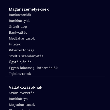
Magánszemélyeknek
Bankszámlák
Bankkártyák
Gránit app
Bankváltás
Megtakarítások
Hitelek
Kiberbiztonság
Szelfis számlanyitás
Ügyfélajánlás
Egyéb lakossági információk
Tájékoztatók
Vállalkozásoknak
Számlavezetés
Bankkártya
Megtakarítások