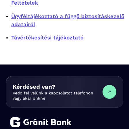
Feltételek
Ügyféltájékoztató a függő biztosításkezelő
adatairól
Távértékesítési tájékoztató
Kérdésed van?
Vedd fel velünk a kapcsolatot telefonon
vagy akár online