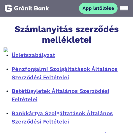
App letöltése
Magánszemélyeknek
Számlanyitás szerződés
mellékletei
Vállalkozásoknak
Üzletszabályzat
Fiataloknak
Pénzforgalmi Szolgáltatások Általános
Szerződési Feltételei
Befektetőknek
Betétügyletek Általános Szerződési
Kapcsolat
Feltételei
Bankkártya Szolgáltatások Általános
App letöltése
Netbank
Szerződési Feltételei