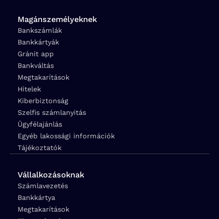
Magánszemélyeknek
Bankszámlák
Bankkártyák
Gránit app
Bankváltás
Megtakarítások
Hitelek
Kiberbiztonság
Szelfis számlanyitás
Ügyfélajánlás
Egyéb lakossági információk
Tájékoztatók
Vállalkozásoknak
Számlavezetés
Bankkártya
Megtakarítások