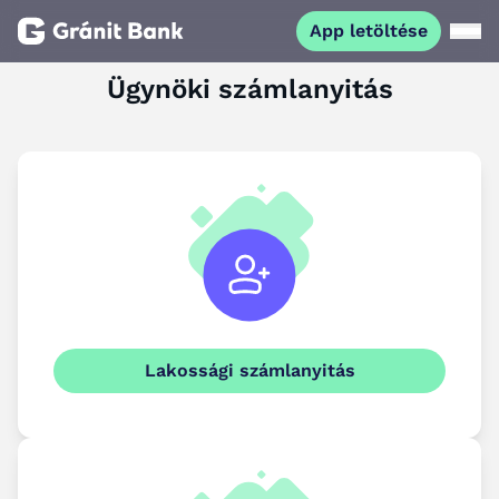
App letöltése
Ügynöki számlanyitás
Magánszemélyeknek
Vállalkozásoknak
Fiataloknak
Befektetőknek
Kapcsolat
Lakossági számlanyitás
App letöltése
Netbank