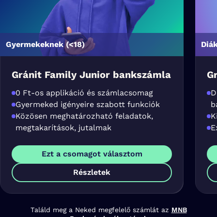
Gyermekeknek (<18)
Diák
Gránit Family Junior bankszámla
G
0 Ft-os applikáció és számlacsomag
D
Gyermeked igényeire szabott funkciók
b
Közösen meghatározható feladatok,
K
megtakarítások, jutalmak
E
Ezt a csomagot választom
Részletek
Találd meg a Neked megfelelő számlát az
MNB