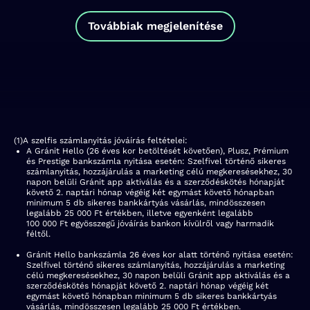
Továbbiak megjelenítése
(
1
)
A szelfis számlanyitás jóváírás feltételei:
A Gránit Hello (26 éves kor betöltését követően), Plusz, Prémium
és Prestige bankszámla nyitása esetén: Szelfivel történő sikeres
számlanyitás, hozzájárulás a marketing célú megkeresésekhez, 30
napon belüli Gránit app aktiválás és a szerződéskötés hónapját
követő 2. naptári hónap végéig két egymást követő hónapban
minimum 5 db sikeres bankkártyás vásárlás, mindösszesen
legalább 25 000 Ft értékben, illetve egyenként legalább
100 000 Ft egyösszegű jóváírás bankon kívülről vagy harmadik
féltől.
Gránit Hello bankszámla 26 éves kor alatt történő nyitása esetén:
Szelfivel történő sikeres számlanyitás, hozzájárulás a marketing
célú megkeresésekhez, 30 napon belüli Gránit app aktiválás és a
szerződéskötés hónapját követő 2. naptári hónap végéig két
egymást követő hónapban minimum 5 db sikeres bankkártyás
vásárlás, mindösszesen legalább 25 000 Ft értékben.