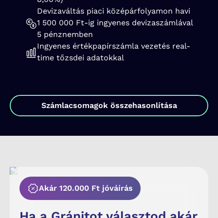
Devizaváltás piaci középárfolyamon havi
1 500 000 Ft-ig ingyenes devizaszámlával
5 pénznemben
Ingyenes értékpapírszámla vezetés real-
time tőzsdei adatokkal
Számlacsomagok összehasonlítása
Akár 120.000 Ft jóváírás
Ha a Gránitot választod akár