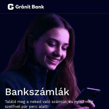
Magánszemélyeknek
Vállalkozásoknak
Fiataloknak
Befektetőknek
Kapcsolat
Bankszámlák
Netbank
Találd meg a neked való számlát, és nyisd meg
szelfivel pár perc alatt!