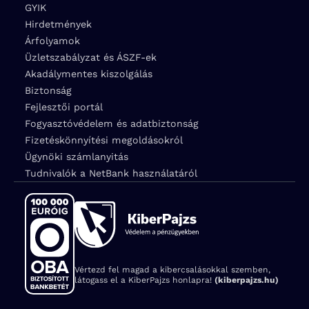
GYIK
Hirdetmények
Árfolyamok
Üzletszabályzat és ÁSZF-ek
Akadálymentes kiszolgálás
Biztonság
Fejlesztői portál
Fogyasztóvédelem és adatbiztonság
Fizetéskönnyítési megoldásokról
Ügynöki számlanyitás
Tudnivalók a NetBank használatáról
Vértezd fel magad a kibercsalásokkal szemben,
látogass el a KiberPajzs honlapra!
(kiberpajzs.hu)