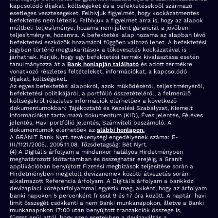
kapcsolódó díjakat, költségeket és a befektetésekből származó
esetleges veszteségeket. Felhívjuk figyelmét, hogy kockázatmentes
befektetés nem létezik. Felhívjuk a figyelmet arra is, hogy az alapok
múltbeli teljesítménye, hozama nem jelent garanciát a jövőbeni
teljesítményre, hozamra. A befektetési alap hozama az alapban lévő
befektetési eszközök hozamától függően változó lehet. A befektetési
jegyben történő megtakarítások a tőkevesztés kockázatával is
járhatnak. Kérjük, hogy egy befektetési termék kiválasztása esetén
tanulmányozza át a
Bank honlapján található
és adott termékre
vonatkozó részletes feltételeket, információkat, a kapcsolódó
díjakat, költségeket.
Az egyes befektetési alapokról, azok működéséről, teljesítményéről,
befektetési politikájáról, a portfólió összetételéről, a felmerülő
költségekről részletes információk elérhetőek a következő
dokumentumokban: Tájékoztató és Kezelési Szabályzat, Kiemelt
információkat tartalmazó dokumentum (KID), Éves jelentés, Féléves
jelentés, Havi portfólió jelentés, Számviteli beszámoló. A
dokumentumok elérhetőek az
alábbi honlapon.
A GRÁNIT Bank Nyrt. tevékenységi engedélyének száma: E-
III/1121/2005., 2005.11.08. Tőzsdetagság: Bét Nyrt.
(4) A Digitális árfolyam a mindenkor hatályos Hirdetményben
meghatározott időtartamban és összeghatár erejéig, a Gránit
applikációban benyújtott Fizetési megbízások teljesítése során a
Hirdetményben megjelölt devizanemek közötti átvezetés során
alkalmazott Referencia árfolyam. A Digitális árfolyam a bankközi
devizapiaci középárfolyammal egyezik meg, akként, hogy az árfolyam
banki napokon 5 percenként frissül 9 és 17 óra között. A naptári havi
limit összegét csökkenti a nem Banki munkanapokon, illetve a Banki
munkanapokon 17:00 után benyújtott tranzakciók összege is,
függetlenül attól, hogy ezen esetekben a devizaváltás a