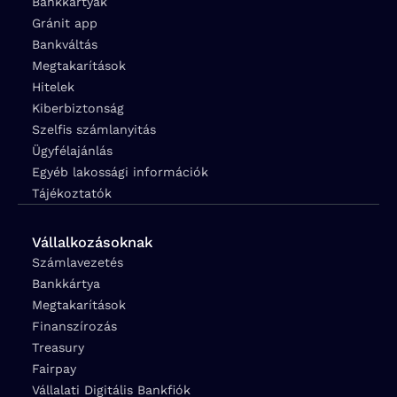
Bankkártyák
Gránit app
Bankváltás
Megtakarítások
Hitelek
Kiberbiztonság
Szelfis számlanyitás
Ügyfélajánlás
Egyéb lakossági információk
Tájékoztatók
Vállalkozásoknak
Számlavezetés
Bankkártya
Megtakarítások
Finanszírozás
Treasury
Fairpay
Vállalati Digitális Bankfiók