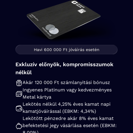
Havi 600 000 Ft jóváírás esetén
Exkluzív előnyök, kompromisszumok
nélkül
Akár 120 000 Ft számlanyitási bónusz
Ingyenes Platinum vagy kedvezményes
Metal kártya
Lekötés nélkül 4,25% éves kamat napi
kamatjóváírással (EBKM: 4,34%)
Lekötött pénzedre akár 8% éves kamat
befektetési jegy vásárlása esetén (EBKM:
8,00%)