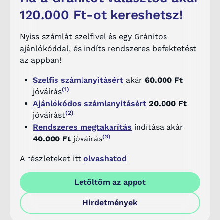
120.000 Ft-ot kereshetsz!
Nyiss számlát szelfivel és egy Gránitos
ajánlókóddal, és indíts rendszeres befektetést
az appban!
Szelfis számlanyitásért
akár
60.000 Ft
(1)
jóváírás
Ajánlókódos számlanyitásért
20.000 Ft
(2)
jóváírást
Rendszeres megtakarítás
indítása akár
(3)
40.000 Ft
jóváírás
A részleteket itt
olvashatod
Letöltöm az appot
Hirdetmények