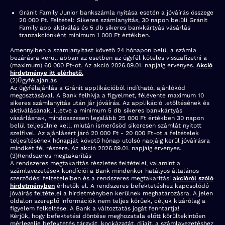
Gránit Family Junior bankszámla nyitása esetén a jóváírás összege
20 000 Ft. Feltétel: Sikeres számlanyitás, 30 napon belüli Gránit
Family app aktiválás és 5 db sikeres bankkártyás vásárlás
tranzakciónként minimum 1 000 Ft értékben.
Amennyiben a számlanyitást követő 24 hónapon belül a számla
bezárásra kerül, abban az esetben az ügyfél köteles visszafizetni a
(maximum) 60 000 Ft-ot. Az akció 2026.09.01. napjáig érvényes.
Akció
hirdetménye itt elérhető.
(
2
)
Ügyfélajánlás
Az ügyfélajánlás a Gránit applikációból indítható, ajánlókód
megosztásával. A Bank felhívja a figyelmet, félévente maximum 10
sikeres számlanyitás után jár jóváírás. Az applikáció letöltésének és
aktiválásának, illetve a minimum 5 db sikeres bankkártyás
vásárlásnak, mindösszesen legalább 25 000 Ft értékben 30 napon
belül teljesülnie kell, miután ismerősöd sikeresen számlát nyitott
szelfivel. Az ajánlásért járó 20 000 Ft - 20 000 Ft-ot a feltételek
teljesítésének hónapját követő hónap utolsó napjáig kerül jóváírásra
mindkét fél részére. Az akció 2026.09.01. napjáig érvényes.
(
3
)
Rendszeres megtakarítás
A rendszeres megtakarítás részletes feltételei, valamint a
számlavezetések kondíciói a Bank mindenkor hatályos általános
szerződési feltételeiben és a rendszeres megtakarítási
akcióról szóló
hirdetményben
érhetők el. A rendszeres befektetéshez kapcsolódó
jóváírás feltételei a hirdetményben kerülnek meghatározásra. A jelen
oldalon szereplő információk nem teljes körűek, céljuk kizárólag a
figyelem felkeltése. A Bank a változtatás jogát fenntartja!
Kérjük, hogy befektetési döntése meghozatala előtt körültekintően
mérlegelje befektetés tárgyát, kockázatát, díjait, a számlavezetéshez