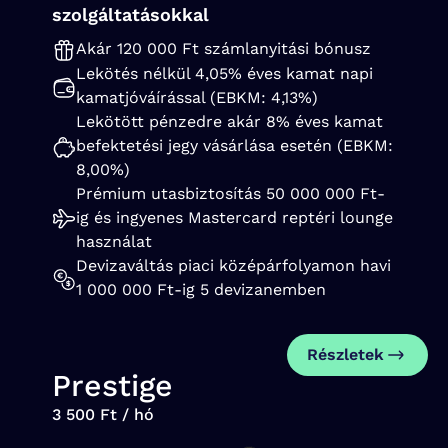
szolgáltatásokkal
Akár 120 000 Ft számlanyitási bónusz
Lekötés nélkül 4,05% éves kamat napi
kamatjóváírással (EBKM: 4,13%)
Lekötött pénzedre akár 8% éves kamat
befektetési jegy vásárlása esetén (EBKM:
8,00%)
Prémium utasbiztosítás 50 000 000 Ft-
ig és ingyenes Mastercard reptéri lounge
használat
Devizaváltás piaci középárfolyamon havi
1 000 000 Ft-ig 5 devizanemben
Részletek
Prestige
3 500 Ft / hó