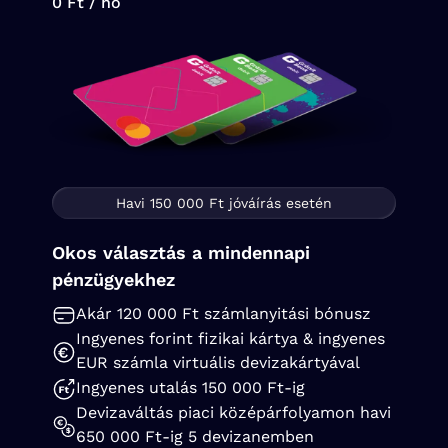
0 Ft / hó
Havi 150 000 Ft jóváírás esetén
Okos választás a mindennapi
pénzügyekhez
Akár 120 000 Ft számlanyitási bónusz
Ingyenes forint fizikai kártya & ingyenes
EUR számla virtuális devizakártyával
Ingyenes utalás 150 000 Ft-ig
Devizaváltás piaci középárfolyamon havi
650 000 Ft-ig 5 devizanemben