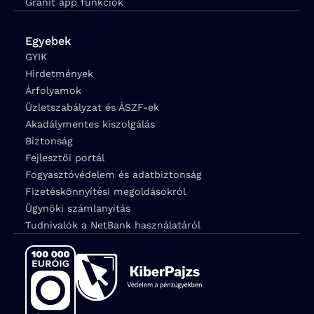
Gránit app funkciók
Egyebek
GYIK
Hirdetmények
Árfolyamok
Üzletszabályzat és ÁSZF-ek
Akadálymentes kiszolgálás
Biztonság
Fejlesztői portál
Fogyasztóvédelem és adatbiztonság
Fizetéskönnyítési megoldásokról
Ügynöki számlanyitás
Tudnivalók a NetBank használatáról