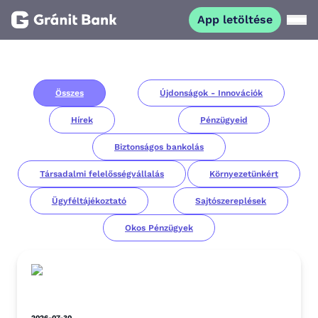
App letöltése
Magánszemélyeknek
Összes
Újdonságok - Innovációk
Vállalkozásoknak
Hírek
Pénzügyeid
Fiataloknak
Biztonságos bankolás
Társadalmi felelősségvállalás
Környezetünkért
Befektetőknek
Ügyféltájékoztató
Sajtószereplések
Okos Pénzügyek
Kapcsolat
App letöltése
Netbank
2026-07-30