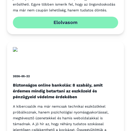
erősítheti. Egyre többen ismerik fel, hogy az öngondoskodás
ma már nem csupán lehetőség, hanem tudatos döntés.
Elolvasom
2026-05-22
Biztonságos online bankolás: 8 szabály, amit
érdemes mindig betartani az eszközeid és
pénzügyeid védelme érdekében
A kibercsalók ma már nemcsak technikai eszközökkel
próbálkoznak, hanem pszichológiai nyomásgyakorlással,
megtévesztő üzenetekkel és hamis weboldalakkal is
támadnak. A jó hír az, hogy néhány tudatos szokással
jelentősen csökkenthető a kockázat. Összegyűjtöttük a