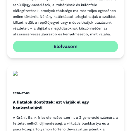
repülőjegy-vásárlások, autóbérlések és különféle
előlegfizetések, amelyek többsége ma már teljes egészében
online történik. Néhány kattintással lefoglalhatjuk a szállást,
kifizethetjük a repülőjegyet vagy módosíthatjuk utazásunk
részleteit – a digitális megoldásoknak köszönhetően az
utazásszervezés gyorsabb és kényelmesebb, mint valaha.
Elolvasom
2026-07-03
A fiatalok döntöttek: ezt várják el egy
bankszámlától
A Gránit Bank friss elemzése szerint a Z generáció számára a
feltétel nélküli díjmentesség, a virtuális bankkártya és a
piaci középárfolyamon történő devizaváltás jelentik a