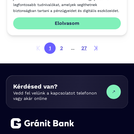
legfontosabb tudnivalókat, amelyek segíthetnek
biztonságban tartani a pénzügyeidet és digitális eszközeidet.
Elolvasom
1
2
...
27
Kérdésed van?
Vedd fel velünk a kapcsolatot telefonon
vagy akár online