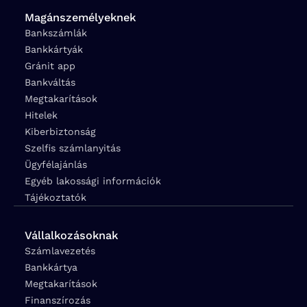
Magánszemélyeknek
Bankszámlák
Bankkártyák
Gránit app
Bankváltás
Megtakarítások
Hitelek
Kiberbiztonság
Szelfis számlanyitás
Ügyfélajánlás
Egyéb lakossági információk
Tájékoztatók
Vállalkozásoknak
Számlavezetés
Bankkártya
Megtakarítások
Finanszírozás