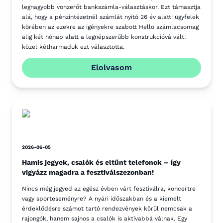
legnagyobb vonzerőt bankszámla-választáskor. Ezt támasztja
alá, hogy a pénzintézetnél számlát nyitó 26 év alatti ügyfelek
körében az ezekre az igényekre szabott Hello számlacsomag
alig két hónap alatt a legnépszerűbb konstrukcióvá vált:
közel kétharmaduk ezt választotta.
Elolvasom
2026-06-05
Hamis jegyek, csalók és eltűnt telefonok – így
vigyázz magadra a fesztiválszezonban!
Nincs még jegyed az egész évben várt fesztiválra, koncertre
vagy sporteseményre? A nyári időszakban és a kiemelt
érdeklődésre számot tartó rendezvények körül nemcsak a
rajongók, hanem sajnos a csalók is aktívabbá válnak. Egy