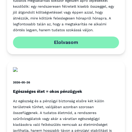
tudatos megtakarítás sokszor egészen apró lépésekkel
kezdődik: egy rendszeresen félretett kisebb összeggel, egy
jól átgondolt költségvetéssel vagy éppen azzal, hogy
átnézzük, mire költünk feleslegesen hónapról hónapra. A
legfontosabb talán az, hogy a megtakarítás ne alkalmi
döntés legyen, hanem tudatos szokássá váljon.
Elolvasom
2026-05-26
Egészséges élet = okos pénzügyek
Az egészség és a pénzügyi biztonság elsőre két külön
területnek tűnhet, valójában azonban szorosan
összefüggenek. A tudatos életmód, a rendszeres
szűrővizsgálatok vagy akár a váratlan egészségügyi
kiadásokra való felkészülés nemcsak az életminőséget
javíthatja, hanem hosszabb távon a pénzügyi stabilitást is