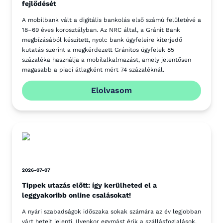
fejlődését
A mobilbank vált a digitális bankolás első számú felületévé a
18–69 éves korosztályban. Az NRC által, a Gránit Bank
megbízásából készített, nyolc bank ügyfeleire kiterjedő
kutatás szerint a megkérdezett Gránitos ügyfelek 85
százaléka használja a mobilalkalmazást, amely jelentősen
magasabb a piaci átlagként mért 74 százaléknál.
Elolvasom
2026-07-07
Tippek utazás előtt: így kerülheted el a
leggyakoribb online csalásokat!
A nyári szabadságok időszaka sokak számára az év legjobban
várt heteit jelenti. Ilyenkor egymást érik a szállásfoglalások,