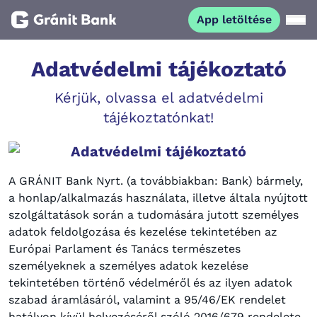
App letöltése
Magánszemélyeknek
Adatvédelmi tájékoztató
Kérjük, olvassa el adatvédelmi
Vállalkozásoknak
tájékoztatónkat!
Fiataloknak
Adatvédelmi tájékoztató
A GRÁNIT Bank Nyrt. (a továbbiakban: Bank) bármely,
Befektetőknek
a honlap/alkalmazás használata, illetve általa nyújtott
szolgáltatások során a tudomására jutott személyes
adatok feldolgozása és kezelése tekintetében az
Kapcsolat
Európai Parlament és Tanács természetes
személyeknek a személyes adatok kezelése
App letöltése
Netbank
tekintetében történő védelméről és az ilyen adatok
szabad áramlásáról, valamint a 95/46/EK rendelet
hatályon kívül helyezéséről szóló 2016/679 rendelete