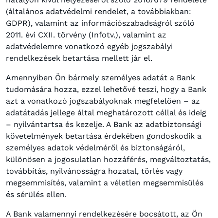
(általános adatvédelmi rendelet, a továbbiakban:
GDPR), valamint az információszabadságról szóló
2011. évi CXII. törvény (Infotv.), valamint az
adatvédelemre vonatkozó egyéb jogszabályi
rendelkezések betartása mellett jár el.
Amennyiben Ön bármely személyes adatát a Bank
tudomására hozza, ezzel lehetővé teszi, hogy a Bank
azt a vonatkozó jogszabályoknak megfelelően – az
adatátadás jellege által meghatározott céllal és ideig
– nyilvántartsa és kezelje. A Bank az adatbiztonsági
követelmények betartása érdekében gondoskodik a
személyes adatok védelméről és biztonságáról,
különösen a jogosulatlan hozzáférés, megváltoztatás,
továbbítás, nyilvánosságra hozatal, törlés vagy
megsemmisítés, valamint a véletlen megsemmisülés
és sérülés ellen.
A Bank valamennyi rendelkezésére bocsátott, az Ön