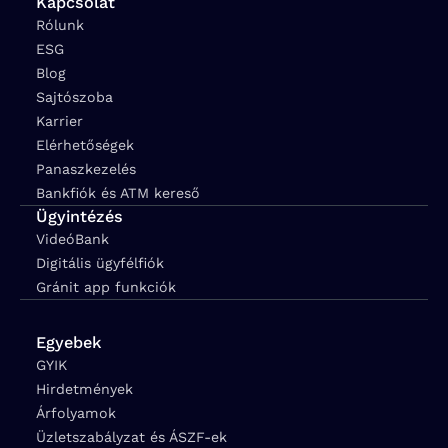
Kapcsolat
Rólunk
ESG
Blog
Sajtószoba
Karrier
Elérhetőségek
Panaszkezelés
Bankfiók és ATM kereső
Ügyintézés
VideóBank
Digitális ügyfélfiók
Gránit app funkciók
Egyebek
GYIK
Hirdetmények
Árfolyamok
Üzletszabályzat és ÁSZF-ek