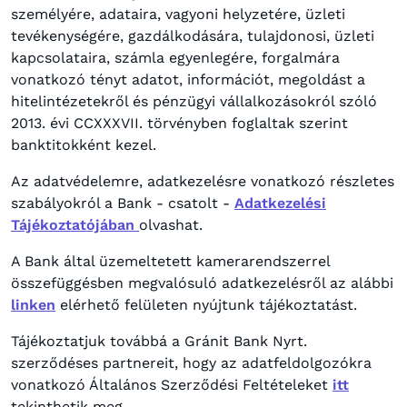
személyére, adataira, vagyoni helyzetére, üzleti
tevékenységére, gazdálkodására, tulajdonosi, üzleti
kapcsolataira, számla egyenlegére, forgalmára
vonatkozó tényt adatot, információt, megoldást a
hitelintézetekről és pénzügyi vállalkozásokról szóló
2013. évi CCXXXVII. törvényben foglaltak szerint
banktitokként kezel.
Az adatvédelemre, adatkezelésre vonatkozó részletes
szabályokról a Bank - csatolt -
Adatkezelési
Tájékoztatójában
olvashat.
A Bank által üzemeltetett kamerarendszerrel
összefüggésben megvalósuló adatkezelésről az alábbi
linken
elérhető felületen nyújtunk tájékoztatást.
Tájékoztatjuk továbbá a Gránit Bank Nyrt.
szerződéses partnereit, hogy az adatfeldolgozókra
vonatkozó Általános Szerződési Feltételeket
itt
tekinthetik meg.