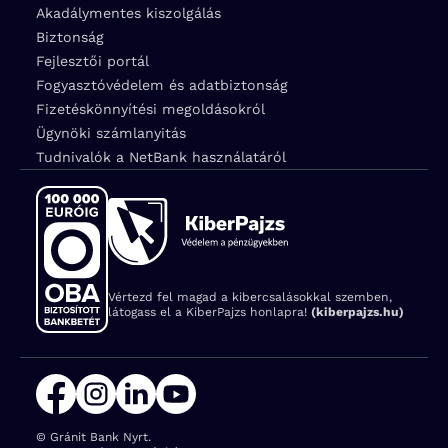
Akadálymentes kiszolgálás
Biztonság
Fejlesztői portál
Fogyasztóvédelem és adatbiztonság
Fizetéskönnyítési megoldásokról
Ügynöki számlanyitás
Tudnivalók a NetBank használatáról
Vértezd fel magad a kibercsalásokkal szemben,
látogass el a KiberPajzs honlapra!
(kiberpajzs.hu)
© Gránit Bank Nyrt.