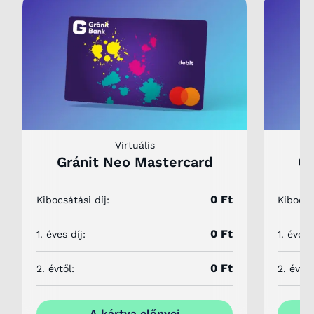
Virtuális
F
Gránit Neo Mastercard
Gr
0 Ft
Kibocsátási díj:
Kibocsát
0 Ft
1. éves díj:
1. éves 
0 Ft
2. évtől:
2. évtől
A kártya előnyei