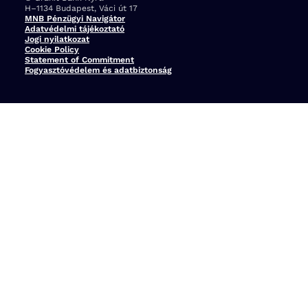
Cím:
H–1134 Budapest, Váci út 17
MNB Pénzügyi Navigátor
Adatvédelmi tájékoztató
Jogi nyilatkozat
Cookie Policy
Statement of Commitment
Fogyasztóvédelem és adatbiztonság