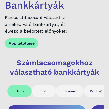
Bankkártyák
Fizess stílusosan! Válaszd ki
a neked való bankkártyát, és
élvezd a beépített előnyöket!
App letöltése
Számlacsomagokhoz
választható bankkártyák
Hello
Plusz
Prémium
Prestige