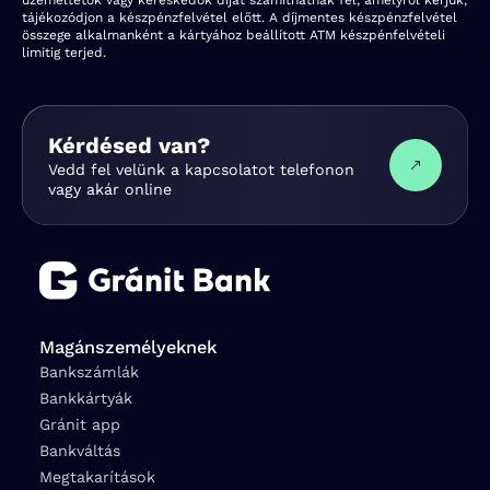
üzemeltetők vagy kereskedők díjat számíthatnak fel, amelyről kérjük,
tájékozódjon a készpénzfelvétel előtt. A díjmentes készpénzfelvétel
összege alkalmanként a kártyához beállított ATM készpénfelvételi
limitig terjed.
Kérdésed van?
Vedd fel velünk a kapcsolatot telefonon
vagy akár online
Magánszemélyeknek
Bankszámlák
Bankkártyák
Gránit app
Bankváltás
Megtakarítások