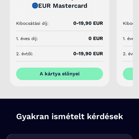
EUR Mastercard
0-19,90 EUR
Kibocsátási díj:
Kibocsát
0 EUR
1. éves díj:
1. éves 
0-19,90 EUR
2. évtől:
2. évtől
A kártya előnyei
Gyakran ismételt kérdések