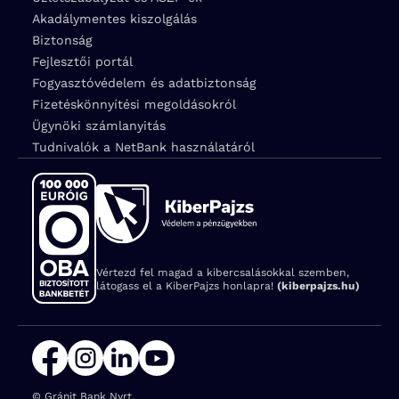
Akadálymentes kiszolgálás
Biztonság
Fejlesztői portál
Fogyasztóvédelem és adatbiztonság
Fizetéskönnyítési megoldásokról
Ügynöki számlanyitás
Tudnivalók a NetBank használatáról
Vértezd fel magad a kibercsalásokkal szemben,
látogass el a KiberPajzs honlapra!
(kiberpajzs.hu)
© Gránit Bank Nyrt.