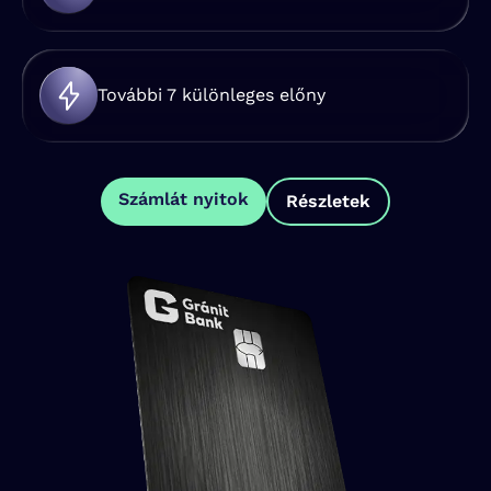
További 7 különleges előny
Számlát nyitok
Részletek