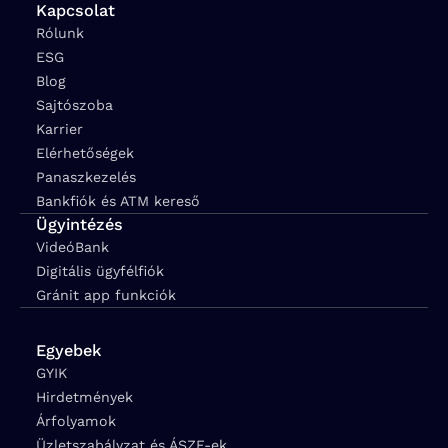
Kapcsolat
Rólunk
ESG
Blog
Sajtószoba
Karrier
Elérhetőségek
Panaszkezelés
Bankfiók és ATM kereső
Ügyintézés
VideóBank
Digitális ügyfélfiók
Gránit app funkciók
Egyebek
GYIK
Hirdetmények
Árfolyamok
Üzletszabályzat és ÁSZF-ek