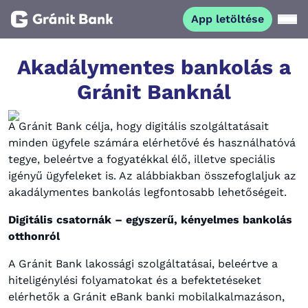
App letöltése
Magánszemélyeknek
Akadálymentes bankolás a
Gránit Banknál
Vállalkozásoknak
A Gránit Bank célja, hogy digitális szolgáltatásait
minden ügyfele számára elérhetővé és használhatóvá
Fiataloknak
tegye, beleértve a fogyatékkal élő, illetve speciális
igényű ügyfeleket is. Az alábbiakban összefoglaljuk az
Befektetőknek
akadálymentes bankolás legfontosabb lehetőségeit.
Digitális csatornák – egyszerű, kényelmes bankolás
Kapcsolat
otthonról
A Gránit Bank lakossági szolgáltatásai, beleértve a
App letöltése
Netbank
hiteligénylési folyamatokat és a befektetéseket
elérhetők a Gránit eBank banki mobilalkalmazáson,