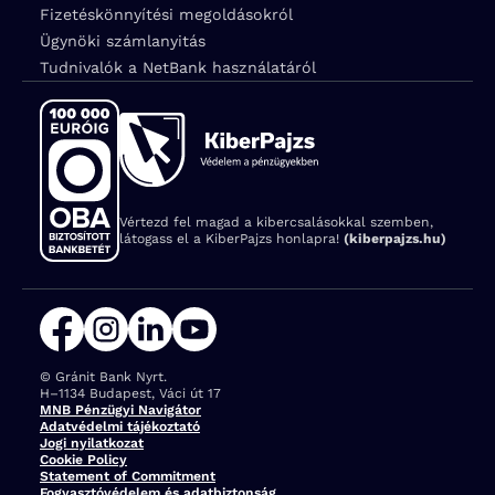
Fizetéskönnyítési megoldásokról
Ügynöki számlanyitás
Tudnivalók a NetBank használatáról
Vértezd fel magad a kibercsalásokkal szemben,
látogass el a KiberPajzs honlapra!
(kiberpajzs.hu)
© Gránit Bank Nyrt.
Cím:
H–1134 Budapest, Váci út 17
MNB Pénzügyi Navigátor
Adatvédelmi tájékoztató
Jogi nyilatkozat
Cookie Policy
Statement of Commitment
Fogyasztóvédelem és adatbiztonság