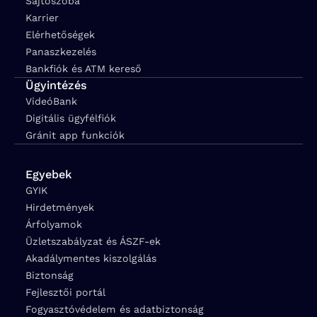
Sajtószoba
Karrier
Elérhetőségek
Panaszkezelés
Bankfiók és ATM kereső
Ügyintézés
VideóBank
Digitális ügyfélfiók
Gránit app funkciók
Egyebek
GYIK
Hirdetmények
Árfolyamok
Üzletszabályzat és ÁSZF-ek
Akadálymentes kiszolgálás
Biztonság
Fejlesztői portál
Fogyasztóvédelem és adatbiztonság