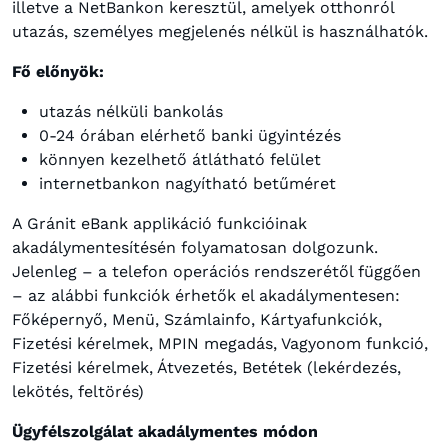
illetve a NetBankon keresztül, amelyek otthonról
utazás, személyes megjelenés nélkül is használhatók.
Fő előnyök:
utazás nélküli bankolás
0-24 órában elérhető banki ügyintézés
könnyen kezelhető átlátható felület
internetbankon nagyítható betűméret
A Gránit eBank applikáció funkcióinak
akadálymentesítésén folyamatosan dolgozunk.
Jelenleg – a telefon operációs rendszerétől függően
– az alábbi funkciók érhetők el akadálymentesen:
Főképernyő, Menü, Számlainfo, Kártyafunkciók,
Fizetési kérelmek, MPIN megadás, Vagyonom funkció,
Fizetési kérelmek, Átvezetés, Betétek (lekérdezés,
lekötés, feltörés)
Ügyfélszolgálat akadálymentes módon