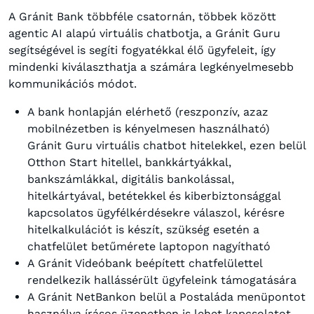
A Gránit Bank többféle csatornán, többek között
agentic AI alapú virtuális chatbotja, a Gránit Guru
segítségével is segíti fogyatékkal élő ügyfeleit, így
mindenki kiválaszthatja a számára legkényelmesebb
kommunikációs módot.
A bank honlapján elérhető (reszponzív, azaz
mobilnézetben is kényelmesen használható)
Gránit Guru virtuális chatbot hitelekkel, ezen belül
Otthon Start hitellel, bankkártyákkal,
bankszámlákkal, digitális bankolással,
hitelkártyával, betétekkel és kiberbiztonsággal
kapcsolatos ügyfélkérdésekre válaszol, kérésre
hitelkalkulációt is készít, szükség esetén a
chatfelület betűmérete laptopon nagyítható
A Gránit Videóbank beépített chatfelülettel
rendelkezik hallássérült ügyfeleink támogatására
A Gránit NetBankon belül a Postaláda menüpontot
használva írásos üzenetben is lehet kapcsolatot