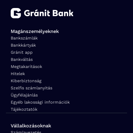
Magánszemélyeknek
Bankszámlák
Bankkártyák
Gránit app
Bankváltás
Megtakarítások
Hitelek
Kiberbiztonság
Szelfis számlanyitás
Ügyfélajánlás
Egyéb lakossági információk
Tájékoztatók
Vállalkozásoknak
Számlavezetés