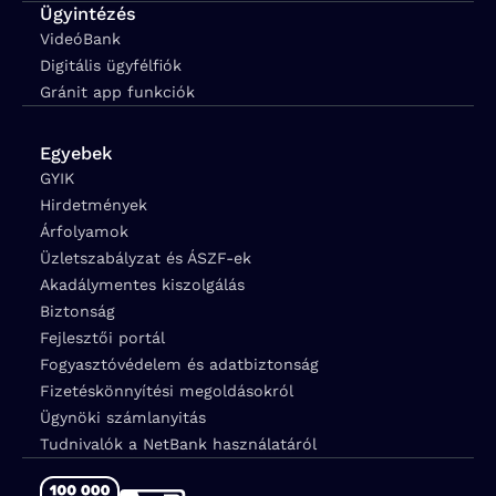
Ügyintézés
VideóBank
Digitális ügyfélfiók
Gránit app funkciók
Egyebek
GYIK
Hirdetmények
Árfolyamok
Üzletszabályzat és ÁSZF-ek
Akadálymentes kiszolgálás
Biztonság
Fejlesztői portál
Fogyasztóvédelem és adatbiztonság
Fizetéskönnyítési megoldásokról
Ügynöki számlanyitás
Tudnivalók a NetBank használatáról