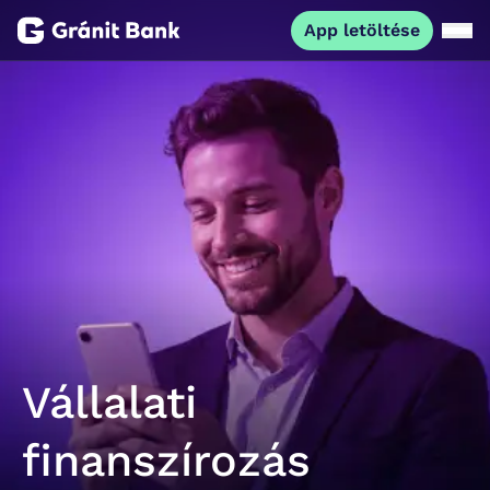
App letöltése
Magánszemélyeknek
Vállalkozásoknak
Fiataloknak
Befektetőknek
Kapcsolat
Vállalati
App letöltése
Netbank
finanszírozás