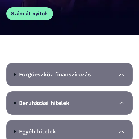
Számlát nyitok
Elérhető konstrukciók
Forgóeszköz finanszírozás
Beruházási hitelek
Egyéb hitelek