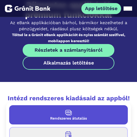
Díjmentes applikáció
App letöltése
prémium funkciókkal
Az eBank applikációban bárhol, bármikor kezelheted a
Magánszemélyeknek
pénzügyeidet, ráadásul plusz költségek nélkül.
Töltsd le a Gránit eBank applikációt és nyiss számlát szelfivel,
mobilappon keresztül!
Vállalkozásoknak
Részletek a számlanyitásról
Alkalmazás letöltése
Fiataloknak
Befektetőknek
Intézd rendszeres kiadásaid az appból!
Kapcsolat
Rendszeres átutalás
App letöltése
Netbank