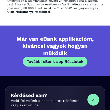
Amennyiben a számlanyitást követő 24 hónapon belül a számla
bezárásra kerül, abban az esetben az ügyfél köteles visszafizetni a
(maximum) 60 000 Ft-ot. Az akció 2026.09.01. napjáig érvényes.
Akció hirdetménye itt elérhető.
Már van eBank applikációm,
kíváncsi vagyok hogyan
működik
További eBank app Részletek
Kérdésed van?
Vedd fel velünk a kapcsolatot telefonon
vagy akár online