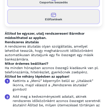
Csoportos beszedés
Előfizetések
Állítsd be egyszer, utalj rendszeresen! Bármikor
módosíthatod az appban.
Rendszeres átutalás
A rendszeres átutalás olyan szolgáltatás, amellyel
lehetővé tesszük, hogy meghatározott időközönként
automatikusan átutaljunk egy fix összeget egy másik
bankszámlára.
Mikor érdemes beállítani?
Ha minden hónapban azonos összegű kiadásunk van pl.
telefonszámla, hitelrészlet, gyerkőcnek zsebpénz.
Állítsd be néhány lépésben az appban!
Kattints a „Menü” képernyőn belül az „Utalások”
1
ikonra, majd válaszd a „Rendszeres átutalás”
gombot!
Add meg a kedvezményezett adatait, akinek
2
rendszeres időközönként azonos összeget szeretnél
átutalni! Állítsd be, milyen ütemezéssel történjen az