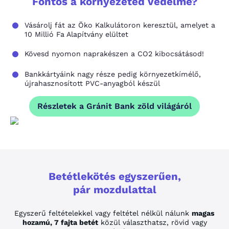
Fontos a környezeted védelme?
Vásárolj fát az Öko Kalkulátoron keresztül, amelyet a
10 Millió Fa Alapítvány elültet
Kövesd nyomon naprakészen a CO2 kibocsátásod!
Bankkártyáink nagy része pedig környezetkímélő,
újrahasznosított PVC-anyagból készül
Részletek a Gránit Bank zöld világáról
Betétlekötés egyszerűen,
pár mozdulattal
Egyszerű feltételekkel vagy feltétel nélkül nálunk
magas
hozamú, 7 fajta betét
közül választhatsz, rövid vagy