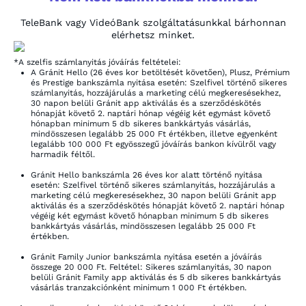
TeleBank vagy VideóBank szolgáltatásunkkal bárhonnan
elérhetsz minket.
*
A szelfis számlanyitás jóváírás feltételei:
A Gránit Hello (26 éves kor betöltését követően), Plusz, Prémium
és Prestige bankszámla nyitása esetén: Szelfivel történő sikeres
számlanyitás, hozzájárulás a marketing célú megkeresésekhez,
30 napon belüli Gránit app aktiválás és a szerződéskötés
hónapját követő 2. naptári hónap végéig két egymást követő
hónapban minimum 5 db sikeres bankkártyás vásárlás,
mindösszesen legalább 25 000 Ft értékben, illetve egyenként
legalább 100 000 Ft egyösszegű jóváírás bankon kívülről vagy
harmadik féltől.
Gránit Hello bankszámla 26 éves kor alatt történő nyitása
esetén: Szelfivel történő sikeres számlanyitás, hozzájárulás a
marketing célú megkeresésekhez, 30 napon belüli Gránit app
aktiválás és a szerződéskötés hónapját követő 2. naptári hónap
végéig két egymást követő hónapban minimum 5 db sikeres
bankkártyás vásárlás, mindösszesen legalább 25 000 Ft
értékben.
Gránit Family Junior bankszámla nyitása esetén a jóváírás
összege 20 000 Ft. Feltétel: Sikeres számlanyitás, 30 napon
belüli Gránit Family app aktiválás és 5 db sikeres bankkártyás
vásárlás tranzakciónként minimum 1 000 Ft értékben.