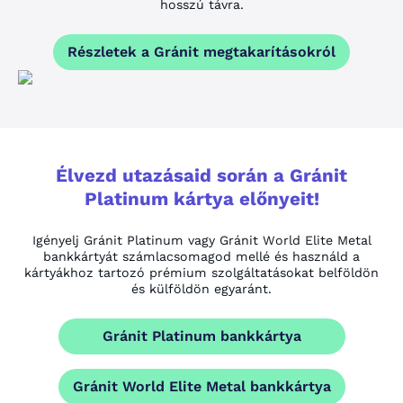
hosszú távra.
Részletek a Gránit megtakarításokról
Élvezd utazásaid során a Gránit
Platinum kártya előnyeit!
Igényelj Gránit Platinum vagy Gránit World Elite Metal
bankkártyát számlacsomagod mellé és használd a
kártyákhoz tartozó prémium szolgáltatásokat belföldön
és külföldön egyaránt.
Gránit Platinum bankkártya
Gránit World Elite Metal bankkártya