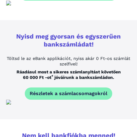
Nyisd meg gyorsan és egyszerűen
bankszámládat!
Töltsd le az eBank applikációt, nyiss akár 0 Ft-os számlát
szelfivel!
Ráadásul most a sikeres számlanyitást követően
*
60 000 Ft
-ot
jóváírunk a bankszámládon.
Részletek a számlacsomagokról
Nem kell bankfiókba menned!