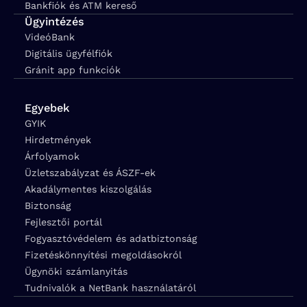
Bankfiók és ATM kereső
Ügyintézés
VideóBank
Digitális ügyfélfiók
Gránit app funkciók
Egyebek
GYIK
Hirdetmények
Árfolyamok
Üzletszabályzat és ÁSZF-ek
Akadálymentes kiszolgálás
Biztonság
Fejlesztői portál
Fogyasztóvédelem és adatbiztonság
Fizetéskönnyítési megoldásokról
Ügynöki számlanyitás
Tudnivalók a NetBank használatáról