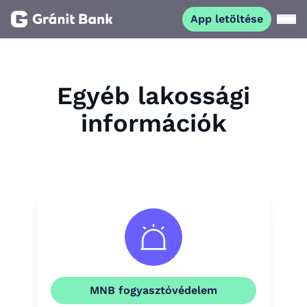
App letöltése
Magánszemélyeknek
Egyéb lakossági
Vállalkozásoknak
információk
Fiataloknak
Befektetőknek
Kapcsolat
App letöltése
Netbank
MNB fogyasztóvédelem