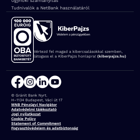
Ügynöki számlanyitás
Tudnivalók a NetBank használatáról
Vértezd fel magad a kibercsalásokkal szemben,
látogass el a KiberPajzs honlapra!
(kiberpajzs.hu)
© Gránit Bank Nyrt.
Cím:
H–1134 Budapest, Váci út 17
MNB Pénzügyi Navigátor
Adatvédelmi tájékoztató
Jogi nyilatkozat
Cookie Policy
Statement of Commitment
Fogyasztóvédelem és adatbiztonság