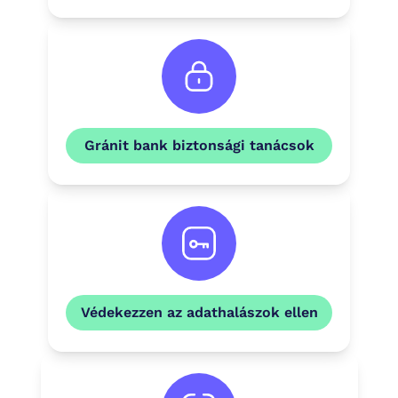
Gránit bank biztonsági tanácsok
Védekezzen az adathalászok ellen