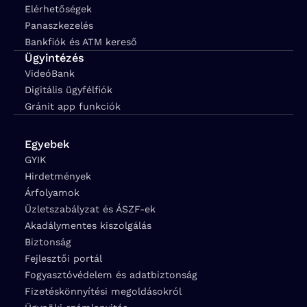
Elérhetőségek
Panaszkezelés
Bankfiók és ATM kereső
Ügyintézés
VideóBank
Digitális ügyfélfiók
Gránit app funkciók
Egyebek
GYIK
Hirdetmények
Árfolyamok
Üzletszabályzat és ÁSZF-ek
Akadálymentes kiszolgálás
Biztonság
Fejlesztői portál
Fogyasztóvédelem és adatbiztonság
Fizetéskönnyítési megoldásokról