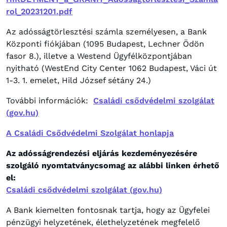
rol_20231201.pdf
Az adósságtörlesztési számla személyesen, a Bank
Központi fiókjában (1095 Budapest, Lechner Ödön
fasor 8.), illetve a Westend Ügyfélközpontjában
nyitható (WestEnd City Center 1062 Budapest, Váci út
1-3. 1. emelet, Hild József sétány 24.)
További információk:
Családi csődvédelmi szolgálat
(gov.hu)
A Családi Csődvédelmi Szolgálat honlapja
Az adósságrendezési eljárás kezdeményezésére
szolgáló nyomtatványcsomag az alábbi linken érhető
el:
Családi csődvédelmi szolgálat (gov.hu)
A Bank kiemelten fontosnak tartja, hogy az Ügyfelei
pénzügyi helyzetének, élethelyzetének megfelelő