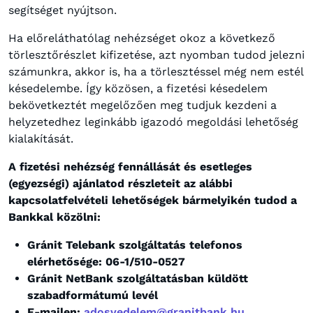
segítséget nyújtson.
Ha előreláthatólag nehézséget okoz a következő
törlesztőrészlet kifizetése, azt nyomban tudod jelezni
számunkra, akkor is, ha a törlesztéssel még nem estél
késedelembe. Így közösen, a fizetési késedelem
bekövetkeztét megelőzően meg tudjuk kezdeni a
helyzetedhez leginkább igazodó megoldási lehetőség
kialakítását.
A fizetési nehézség fennállását és esetleges
(egyezségi) ajánlatod részleteit az alábbi
kapcsolatfelvételi lehetőségek bármelyikén tudod a
Bankkal közölni:
Gránit Telebank szolgáltatás telefonos
elérhetősége: 06-1/510-0527
Gránit NetBank szolgáltatásban küldött
szabadformátumú levél
E-mailen:
adosvedelem@granitbank.hu