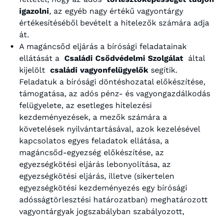
igazolni
, az egyéb nagy értékű vagyontárgy
értékesítéséből bevételt a hitelezők számára adja
át.
A magáncsőd eljárás a bírósági feladatainak
ellátását a
Családi Csődvédelmi Szolgálat
által
kijelölt
családi vagyonfelügyelők
segítik.
Feladatuk a bírósági döntéshozatal előkészítése,
támogatása, az adós pénz- és vagyongazdálkodás
felügyelete, az esetleges hitelezési
kezdeményezések, a mezők számára a
követelések nyilvántartásával, azok kezelésével
kapcsolatos egyes feladatok ellátása, a
magáncsőd-egyezség előkészítése, az
egyezségkötési eljárás lebonyolítása, az
egyezségkötési eljárás, illetve (sikertelen
egyezségkötési kezdeményezés egy bírósági
adósságtörlesztési határozatban) meghatározott
vagyontárgyak jogszabályban szabályozott,