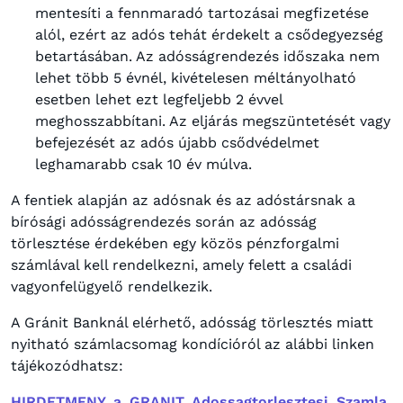
mentesíti a fennmaradó tartozásai megfizetése
alól, ezért az adós tehát érdekelt a csődegyezség
betartásában.
Az adósságrendezés időszaka nem
lehet több 5 évnél, kivételesen méltányolható
esetben lehet ezt legfeljebb 2 évvel
meghosszabbítani.
Az eljárás megszüntetését vagy
befejezését az adós újabb csődvédelmet
leghamarabb csak 10 év múlva.
A fentiek alapján az adósnak és az adóstársnak a
bírósági adósságrendezés során az adósság
törlesztése érdekében egy közös pénzforgalmi
számlával kell rendelkezni, amely felett a családi
vagyonfelügyelő rendelkezik.
A Gránit Banknál elérhető, adósság törlesztés miatt
nyitható számlacsomag kondícióról az alábbi linken
tájékozódhatsz:
HIRDETMENY_a_GRANIT_Adossagtorlesztesi_Szamla