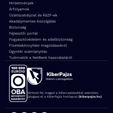
Hirdetmények
Árfolyamok
Üzletszabályzat és ÁSZF-ek
Akadálymentes kiszolgálás
Biztonság
Fejlesztői portál
Fogyasztóvédelem és adatbiztonság
Fizetéskönnyítési megoldásokról
Ügynöki számlanyitás
Tudnivalók a NetBank használatáról
Vértezd fel magad a kibercsalásokkal szemben,
látogass el a KiberPajzs honlapra!
(kiberpajzs.hu)