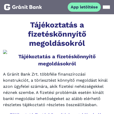
App letöltése
Magánszemélyeknek
Tájékoztatás a
fizetéskönnyítő
Vállalkozásoknak
megoldásokról
Fiataloknak
Tájékoztatás a fizetéskönnyítő
megoldásokról
Befektetőknek
A Gránit Bank Zrt.
többféle finanszírozási
konstrukciót, a törlesztést könnyítő megoldást kínál
Kapcsolat
azon ügyfelei számára, akik fizetési nehézségekkel
néznek szembe.
A fizetési problémák esetén kínált
banki megoldási lehetőségeket az alább elérhető
App letöltése
Netbank
részletes tájékoztató részletes összeállításban.