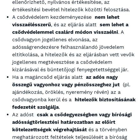
ellenőrizhető, nyilvános értékesítése, az
értékesítési bevétel hitelezők közötti felosztása.
A csődvédelem kezdeményezése
nem lehet
visszaélésszerű
, és az eljárás alatt
sem lehet a
csődvédelemmel csalárd módon visszaélni
.
A
csődvagyon jogellenes elvonása, az
adósságrendezésre felhasználandó jövedelem
eltitkolása, a hitelezők és az eljárásban vett vevők
jogellenes megtévesztése a csődvédelem
kizárásával és büntetőjogi fenyegetettséggel jár.
Ha a magáncsőd eljárás alatt
az adós nagy
összegű vagyonhoz vagy pénzösszeghez jut
(pl.
ajándékozás, öröklés, nyeremény révén) az a
csődvagyonba kerül és a
hitelezők biztosításának
fedezetét szolgálja
.
Az adóst
csak a csődegyezségben vagy bírósági
adósságtörlesztési határozatban az előírt
kötelezettségek végrehajtását
és a törvényben
meghatározott feltételek teljesülését a bíróság