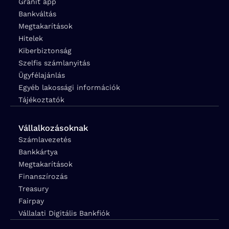
Gránit app
Bankváltás
Megtakarítások
Hitelek
Kiberbiztonság
Szelfis számlanyitás
Ügyfélajánlás
Egyéb lakossági információk
Tájékoztatók
Vállalkozásoknak
Számlavezetés
Bankkártya
Megtakarítások
Finanszírozás
Treasury
Fairpay
Vállalati Digitális Bankfiók