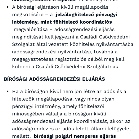
A bírósági eljáráson kívüli megállapodás
megkötésére – a
jelzáloghitelező pénzügyi
intézmény, mint főhitelező koordinációs
megvalósítása – adósságrendezési eljárás
megindítását kell jegyezni a Családi Csődvédelmi
Szolgálat által vezetett közhiteles nyilvántartásba
(adósságrendezési nyilvántartás), továbbá a
megegyeztetéses regisztrációs célból meg kell
küldeni a Családi Csődvédelmi Szolgálatnak.
BÍRÓSÁGI ADÓSSÁGRENDEZÉSI ELJÁRÁS
Ha a bíróságon kívül nem jön létre az adós és a
hitelezők megállapodása, vagy nincs olyan
pénzügyi intézmény, amely főhitelezői
minőségében vállalja a bíróságon kívüli
adósságrendezési eljárás koordinálását, akkor az
adósságrendezés az adós feletti állami felügyelet
mellett,
bírósági polgári nemperes eljárás