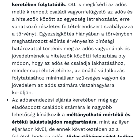
keretében folytatódik.
Ott is megkísérli az adós
mellé kirendelt családi vagyonfelügyelő az adós és
a hitelezők között az egyezség létrehozását, erre
vonatkozó részletes feltételrendszert szabályozza
a törvényt.
Egyezségkötés hiányában a törvényben
meghatározott előírás érvényesítő bírósági
határozattal történik meg az adós vagyonának és
jövedelmének a hitelezők közötti felosztása oly
módon, hogy az adós és családja lakhatásához,
mindennapi életviteléhez, az önálló vállalkozás
folytatásához minimálisan szükséges vagyon és
jövedelem az adós számára visszahagyásra
kerüljön.
Az adósrendezési eljárás keretében még egy
eladósodott családok számára is nagyobb
lehetőség kínálkozik a
méltányolható mértékű és
értékű lakástulajdon megtartására
, mint az ilyen
eljáráson kívül, de ennek következtében az a
feltétel, hogy az adós
törlesztőképességet tudjon