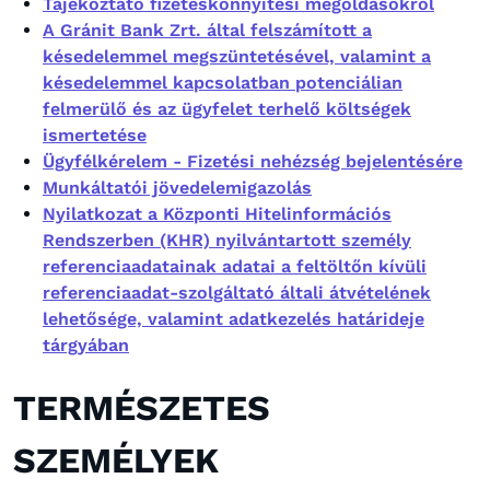
Tájékoztató fizetéskönnyítési megoldásokról
A Gránit Bank Zrt.
által felszámított a
késedelemmel megszüntetésével, valamint a
késedelemmel kapcsolatban potenciálian
felmerülő és az ügyfelet terhelő költségek
ismertetése
Ügyfélkérelem - Fizetési nehézség bejelentésére
Munkáltatói jövedelemigazolás
Nyilatkozat a Központi Hitelinformációs
Rendszerben (KHR) nyilvántartott személy
referenciaadatainak adatai a feltöltőn kívüli
referenciaadat-szolgáltató általi átvételének
lehetősége, valamint adatkezelés határideje
tárgyában
TERMÉSZETES
SZEMÉLYEK