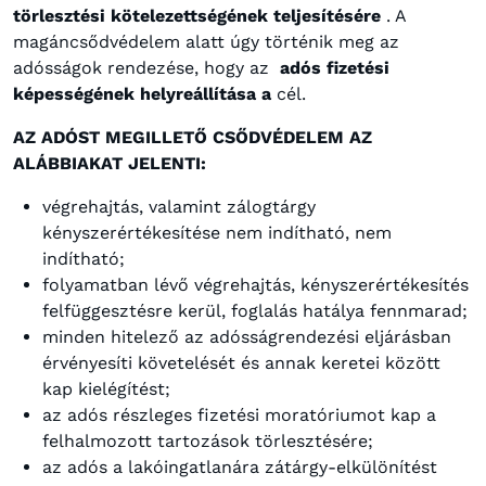
törlesztési kötelezettségének teljesítésére
.
A
magáncsődvédelem alatt úgy történik meg az
adósságok rendezése, hogy az
adós fizetési
képességének helyreállítása a
cél.
AZ ADÓST MEGILLETŐ CSŐDVÉDELEM AZ
ALÁBBIAKAT JELENTI:
végrehajtás, valamint zálogtárgy
kényszerértékesítése nem indítható, nem
indítható;
folyamatban lévő végrehajtás, kényszerértékesítés
felfüggesztésre kerül, foglalás hatálya fennmarad;
minden hitelező az adósságrendezési eljárásban
érvényesíti követelését és annak keretei között
kap kielégítést;
az adós részleges fizetési moratóriumot kap a
felhalmozott tartozások törlesztésére;
az adós a lakóingatlanára zátárgy-elkülönítést