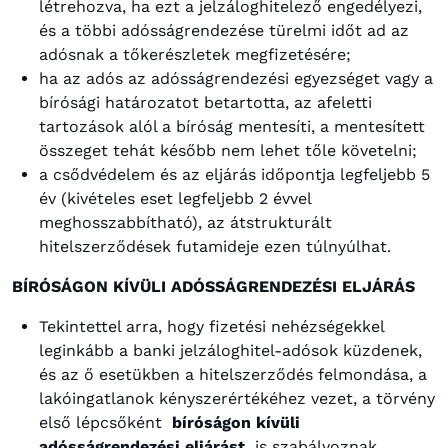
létrehozva, ha ezt a jelzáloghitelező engedélyezi,
és a többi adósságrendezése türelmi időt ad az
adósnak a tőkerészletek megfizetésére;
ha az adós az adósságrendezési egyezséget vagy a
bírósági határozatot betartotta, az afeletti
tartozások alól a bíróság mentesíti, a mentesített
összeget tehát később nem lehet tőle követelni;
a csődvédelem és az eljárás időpontja legfeljebb 5
év (kivételes eset legfeljebb 2 évvel
meghosszabbítható), az átstrukturált
hitelszerződések futamideje ezen túlnyúlhat.
BÍRÓSÁGON KÍVÜLI ADÓSSÁGRENDEZÉSI ELJÁRÁS
Tekintettel arra, hogy fizetési nehézségekkel
leginkább a banki jelzáloghitel-adósok küzdenek,
és az ő esetükben a hitelszerződés felmondása, a
lakóingatlanok kényszerértékéhez vezet, a törvény
első lépcsőként
bíróságon kívüli
adósságrendezési eljárást
is szabályoznak.