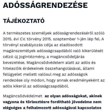
ADÓSSÁGRENDEZÉSE
TÁJÉKOZTATÓ
A természetes személyek adósságrendezéséről szóló
2015. évi CV.
törvény 2015. szeptember 1-jén lép fel.
A
törvényi szabályozás célja az eladósodott
magánszemélyek adósságcsapdából való kikerülését
célzó új jogintézmény, a magáncsődeljárás
bevezetése.
Magáncsődvédelem alatt az adós és
hitelezőik érdekeinek összehangolásával, állami
felügyelet mellett valósul meg az adósságok
rendezése oly módon, hogy annak eredményeként az
adós kikerül az adósságcsapdából.
Magáncsődvédelmet
az olyan adósságokat, akinek
vagyona és törlesztésre fordítható jövedelme nem
elégséges a felhalmozott adósságával kapcsolatos