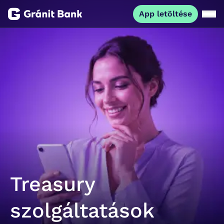
App letöltése
Magánszemélyeknek
Vállalkozásoknak
Fiataloknak
Befektetőknek
Kapcsolat
Treasury
App letöltése
Netbank
szolgáltatások