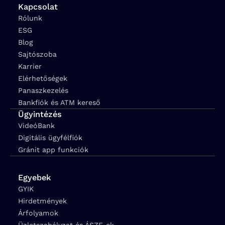
Kapcsolat
Rólunk
ESG
Blog
Sajtószoba
Karrier
Elérhetőségek
Panaszkezelés
Bankfiók és ATM kereső
Ügyintézés
VideóBank
Digitális ügyfélfiók
Gránit app funkciók
Egyebek
GYIK
Hirdetmények
Árfolyamok
Üzletszabályzat és ÁSZF-ek