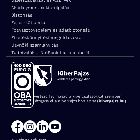
Akadálymentes kiszolgálás
Biztonság
Fejlesztői portál
Fogyasztóvédelem és adatbiztonság
Fizetéskönnyítési megoldásokról
Ügynöki számlanyitás
Tudnivalók a NetBank használatáról
Vértezd fel magad a kibercsalásokkal szemben,
látogass el a KiberPajzs honlapra!
(kiberpajzs.hu)
© Gránit Bank Nyrt.