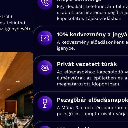
Egy dedikált telefonszám felhív
szabott asszisztencia segít a 
ztráld
kapcsolatos tájékozódásban.
és tekintsd
z igénybevétel
10% kedvezmény a jegyá
A kedvezmény előadásonként e
igénybe.
Privát vezetett túrák
Az előadásokhoz kapcsolódó va
élménytúrák az épületben és a 
meghatározott időpontban).
Pezsgőbár előadásnapok
A Müpa 3. emeletén panoráma t
pezsgő és ropogtatnivaló várja