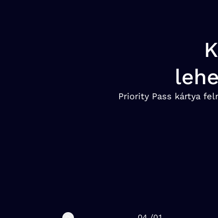
K
lehe
Priority Pass kártya f
04
/
01