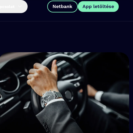
Netbank
App letöltése
pcsolat
App letöltése