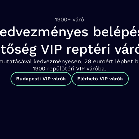
1900+ váró
edvezményes belépé
tőség VIP reptéri vá
elmutatásával kedvezményesen, 28 euróért léphet b
1900 repülőtéri VIP váróba.
Budapesti VIP várók
Elérhető VIP várók