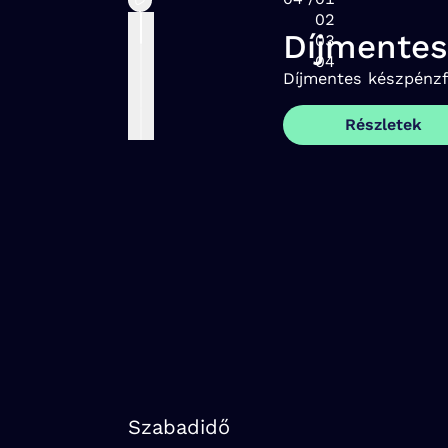
02
Díjmentes
03
04
Díjmentes készpénzfe
Részletek
Szabadidő