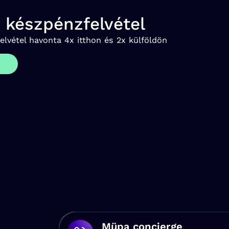
 készpénzfelvétel
lvétel havonta 4x itthon és 2x külföldön
Müpa concierge