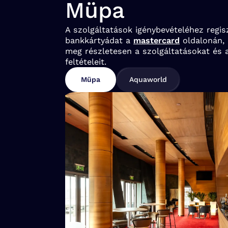
Müpa
A szolgáltatások igénybevételéhez regis
bankkártyádat a
mastercard
oldalonán, 
meg részletesen a szolgáltatásokat és a
feltételeit.
Müpa
Aquaworld