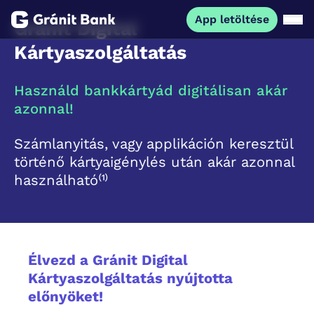
App letöltése
Gránit Digital
Kártyaszolgáltatás
Magánszemélyeknek
Használd bankkártyád digitálisan akár
Vállalkozásoknak
azonnal!
Számlanyitás, vagy applikáción keresztül
Fiataloknak
történő kártyaigénylés után akár azonnal
használható⁽¹⁾
Befektetőknek
Kapcsolat
Élvezd a Gránit Digital
App letöltése
Kártyaszolgáltatás nyújtotta
Netbank
előnyöket!