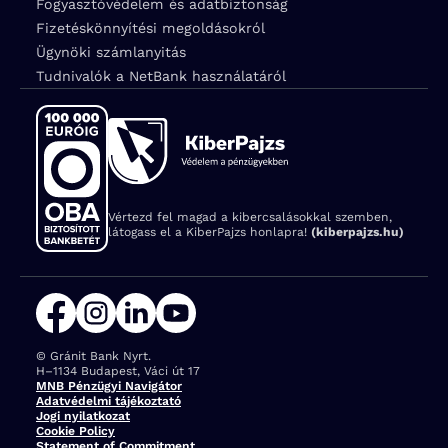
Fogyasztóvédelem és adatbiztonság
Fizetéskönnyítési megoldásokról
Ügynöki számlanyitás
Tudnivalók a NetBank használatáról
Vértezd fel magad a kibercsalásokkal szemben,
látogass el a KiberPajzs honlapra!
(kiberpajzs.hu)
© Gránit Bank Nyrt.
Cím:
H–1134 Budapest, Váci út 17
MNB Pénzügyi Navigátor
Adatvédelmi tájékoztató
Jogi nyilatkozat
Cookie Policy
Statement of Commitment