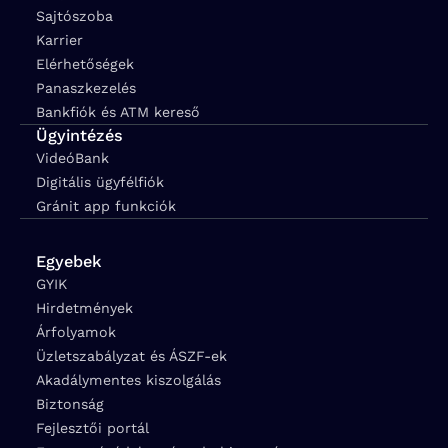
Sajtószoba
Karrier
Elérhetőségek
Panaszkezelés
Bankfiók és ATM kereső
Ügyintézés
VideóBank
Digitális ügyfélfiók
Gránit app funkciók
Egyebek
GYIK
Hirdetmények
Árfolyamok
Üzletszabályzat és ÁSZF-ek
Akadálymentes kiszolgálás
Biztonság
Fejlesztői portál