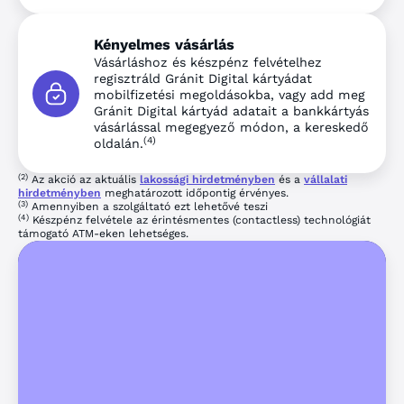
Kényelmes vásárlás
Vásárláshoz és készpénz felvételhez
regisztráld Gránit Digital kártyádat
mobilfizetési megoldásokba, vagy add meg
Gránit Digital kártyád adatait a bankkártyás
vásárlással megegyező módon, a kereskedő
(4)
oldalán.
(2)
Az akció az aktuális
lakossági hirdetményben
és a
vállalati
hirdetményben
meghatározott időpontig érvényes.
(3)
Amennyiben a szolgáltató ezt lehetővé teszi
(4)
Készpénz felvétele az érintésmentes (contactless) technológiát
támogató ATM-eken lehetséges.