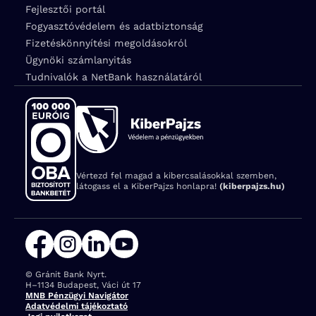
Fejlesztői portál
Fogyasztóvédelem és adatbiztonság
Fizetéskönnyítési megoldásokról
Ügynöki számlanyitás
Tudnivalók a NetBank használatáról
Vértezd fel magad a kibercsalásokkal szemben,
látogass el a KiberPajzs honlapra!
(kiberpajzs.hu)
© Gránit Bank Nyrt.
Cím:
H–1134 Budapest, Váci út 17
MNB Pénzügyi Navigátor
Adatvédelmi tájékoztató