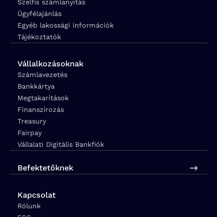
Szelfis számlanyitás
Ügyfélajánlás
Egyéb lakossági információk
Tájékoztatók
Vállalkozásoknak
Számlavezetés
Bankkártya
Megtakarítások
Finanszírozás
Treasury
Fairpay
Vállalati Digitális Bankfiók
Befektetőknek
Kapcsolat
Rólunk