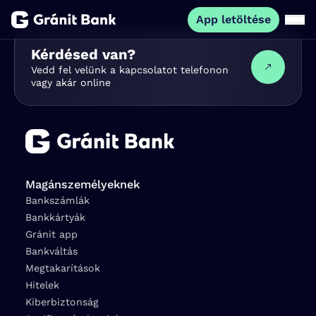
App letöltése
Kérdésed van?
Magánszemélyeknek
Vedd fel velünk a kapcsolatot telefonon
vagy akár online
Vállalkozásoknak
Fiataloknak
Magánszemélyeknek
Befektetőknek
Bankszámlák
Bankkártyák
Kapcsolat
Gránit app
Bankváltás
Megtakarítások
App letöltése
Netbank
Hitelek
Kiberbiztonság