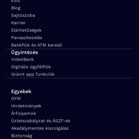
ESG
Blog
Sajtószoba
Karrier
Elérhetőségek
Panaszkezelés
Bankfiók és ATM kereső
Ügyintézés
VideóBank
Digitális ügyfélfiók
Gránit app funkciók
Egyebek
GYIK
Hirdetmények
Árfolyamok
Üzletszabályzat és ÁSZF-ek
Akadálymentes kiszolgálás
Biztonság