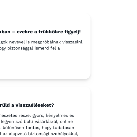
ban – ezekre a trükkökre figyelj!
gok nevével is megpróbálnak visszaélni.
ogy biztonsággal ismerd fel a
erüld a visszaéléseket?
észetes része: gyors, kényelmes és
egyen szó bolti vásárlásról, online
rt különösen fontos, hogy tudatosan
 az alapvető biztonsági szabályokkal,