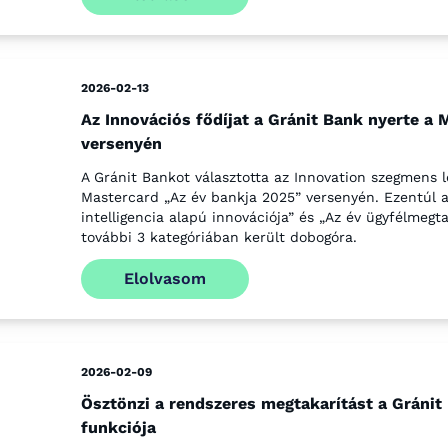
2026-02-13
Az Innovációs fődíjat a Gránit Bank nyerte a 
versenyén
A Gránit Bankot választotta az Innovation szegmens l
Mastercard „Az év bankja 2025” versenyén. Ezentúl a
intelligencia alapú innovációja” és „Az év ügyfélmegt
további 3 kategóriában került dobogóra.
Elolvasom
2026-02-09
Ösztönzi a rendszeres megtakarítást a Gráni
funkciója