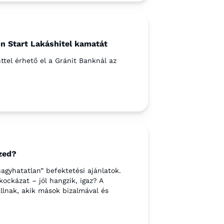
n Start Lakáshitel kamatát
ttel érhető el a Gránit Banknál az
zed?
gyhatatlan” befektetési ajánlatok.
ockázat – jól hangzik, igaz? A
llnak, akik mások bizalmával és