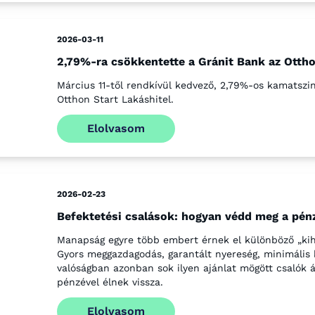
2026-03-11
2,79%-ra csökkentette a Gránit Bank az Ottho
Március 11-től rendkívül kedvező, 2,79%-os kamatszin
Otthon Start Lakáshitel.
Elolvasom
2026-02-23
Befektetési csalások: hogyan védd meg a pén
Manapság egyre több embert érnek el különböző „kiha
Gyors meggazdagodás, garantált nyereség, minimális k
valóságban azonban sok ilyen ajánlat mögött csalók á
pénzével élnek vissza.
Elolvasom