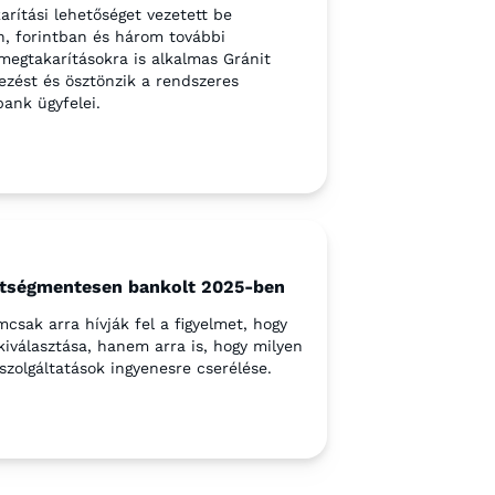
arítási lehetőséget vezetett be
n, forintban és három további
megtakarításokra is alkalmas Gránit
ezést és ösztönzik a rendszeres
bank ügyfelei.
öltségmentesen bankolt 2025-ben
csak arra hívják fel a figyelmet, hogy
választása, hanem arra is, hogy milyen
szolgáltatások ingyenesre cserélése.