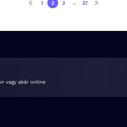
1
2
3
...
27
on vagy akár online