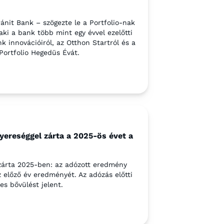
ánit Bank – szögezte le a Portfolio-nak
aki a bank több mint egy évvel ezelőtti
k innovációiról, az Otthon Startról és a
Portfolio Hegedüs Évát.
yereséggel zárta a 2025-ös évet a
zárta 2025-ben: az adózott eredmény
z előző év eredményét. Az adózás előtti
es bővülést jelent.