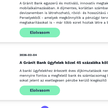
A Gránit Bank egyszerű és motiváló, innovatív megtak
mobilalkalmazásában. A díjmentes, korlátlan számba
devizanemben is létrehozható, rövid- és hosszútávú 
Perselyekből - amelyek megkönnyítik a pénzügyi terv
megtakarításokat is - már több ezret hoztak létre a 
Elolvasom
2026-02-04
A Gránit Bank ügyfelek közel 45 százaléka k
A banki ügyfelekhez érkezett éves díjkimutatások nem
mennyire fontos a megfelelő bank és számlacsomag ki
sokat jelent az esetlegesen pénzbe kerülő kiegészítő 
Elolvasom