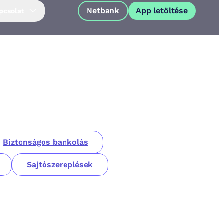
Netbank
App letöltése
pcsolat
Biztonságos bankolás
Sajtószereplések
App letöltése