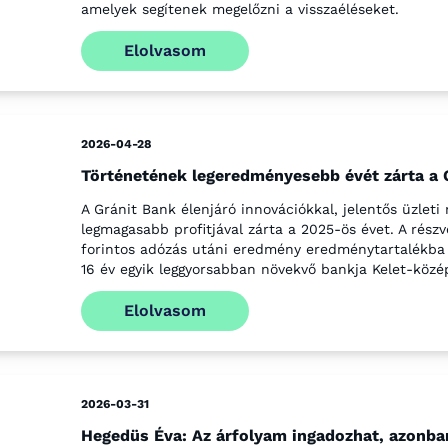
amelyek segítenek megelőzni a visszaéléseket.
Elolvasom
2026-04-28
Történetének legeredményesebb évét zárta a 
A Gránit Bank élenjáró innovációkkal, jelentős üzleti
legmagasabb profitjával zárta a 2025-ös évet. A részv
forintos adózás utáni eredmény eredménytartalékba h
16 év egyik leggyorsabban növekvő bankja Kelet-köz
Elolvasom
2026-03-31
Hegedüs Éva: Az árfolyam ingadozhat, azonba