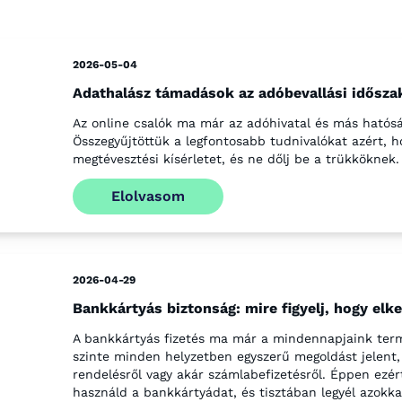
2026-05-04
Adathalász támadások az adóbevallási időszak
Az online csalók ma már az adóhivatal és más hatósá
Összegyűjtöttük a legfontosabb tudnivalókat azért, h
megtévesztési kísérletet, és ne dőlj be a trükköknek.
Elolvasom
2026-04-29
Bankkártyás biztonság: mire figyelj, hogy elk
A bankkártyás fizetés ma már a mindennapjaink term
szinte minden helyzetben egyszerű megoldást jelent, l
rendelésről vagy akár számlabefizetésről. Éppen ezé
használd a bankkártyádat, és tisztában legyél azokkal