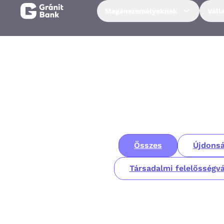
Magánszemélyeknek
Váll
Magánszemélyeknek
Vállalkozásoknak
Fiataloknak
Befektetőknek
Összes
Újdonsá
Kapcsolat
Társadalmi felelősségvá
Netbank