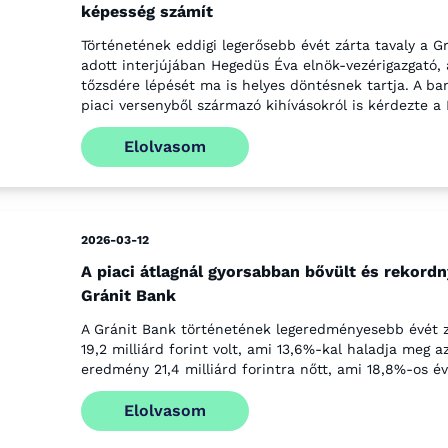
képesség számít
Történetének eddigi legerősebb évét zárta tavaly a Gr
adott interjújában Hegedüs Éva elnök-vezérigazgató, 
tőzsdére lépését ma is helyes döntésnek tartja. A ban
piaci versenyből származó kihívásokról is kérdezte a 
Elolvasom
2026-03-12
A piaci átlagnál gyorsabban bővült és rekordn
Gránit Bank
A Gránit Bank történetének legeredményesebb évét 
19,2 milliárd forint volt, ami 13,6%-kal haladja meg a
eredmény 21,4 milliárd forintra nőtt, ami 18,8%-os év
Elolvasom