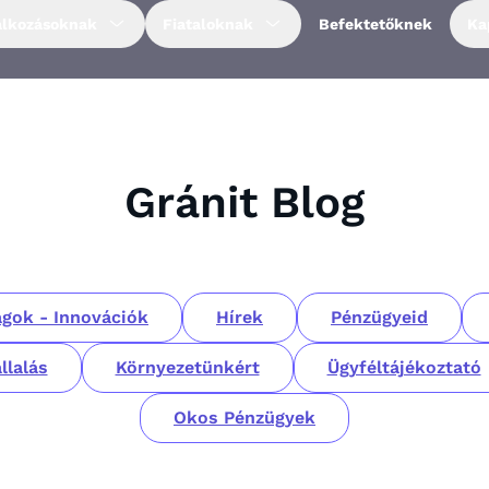
alkozásoknak
Fiataloknak
Befektetőknek
Ka
Gránit Blog
gok - Innovációk
Hírek
Pénzügyeid
llalás
Környezetünkért
Ügyféltájékoztató
Okos Pénzügyek