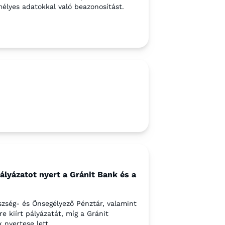
mélyes adatokkal való beazonosítást.
yázatot nyert a Gránit Bank és a
zség- és Önsegélyező Pénztár, valamint
kiírt pályázatát, míg a Gránit
 nyertese lett.