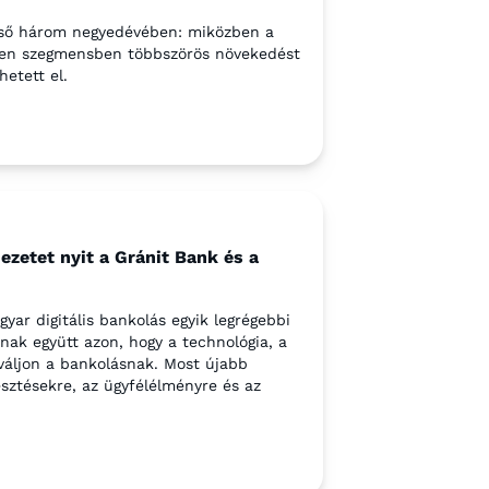
 első három negyedévében: miközben a
den szegmensben többszörös növekedést
hetett el.
jezetet nyit a Gránit Bank és a
ar digitális bankolás egyik legrégebbi
nak együtt azon, hogy a technológia, a
váljon a bankolásnak. Most újabb
sztésekre, az ügyfélélményre és az