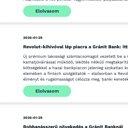
Elolvasom
2026-01-29
Revolut-kihívóval lép piacra a Gránit Bank: i
Új prémium lakossági számlacsomagot vezetett be a 
kamatjóváírással működő, lekötés nélküli megtakarítá
költségekkel a hazai bankpiacon jelenleg szokatlan 
elemében a fintech szolgáltatók – elsősorban a Revol
élményt és rugalmasságot célozza meg, banki keretek
Elolvasom
2026-01-29
Robbanásszerű növekedés a Gránit Banknál