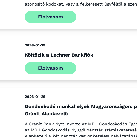
azonosító kódokat, vagy a felkeresett ügyféltől a sze
Elolvasom
2026-01-29
Költözik a Lechner Bankfiók
Elolvasom
2026-01-29
Gondoskodó munkahelyek Magyarországon: pál
Gránit Alapkezelő
A Gránit Bank Nyrt. nyerte az MBH Gondoskodás Egés
az MBH Gondoskodás Nyugdíjpénztár számlavezetésére 
Alapkezelő a két pénztár vagyonkezelési pályázatának