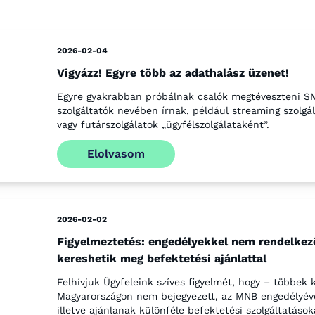
2026-02-04
Vigyázz! Egyre több az adathalász üzenet!
Egyre gyakrabban próbálnak csalók megtéveszteni S
szolgáltatók nevében írnak, például streaming szolgá
vagy futárszolgálatok „ügyfélszolgálataként”.
Elolvasom
2026-02-02
Figyelmeztetés: engedélyekkel nem rendelkez
kereshetik meg befektetési ajánlattal
Felhívjuk Ügyfeleink szíves figyelmét, hogy – többek 
Magyarországon nem bejegyezett, az MNB engedélyév
illetve ajánlanak különféle befektetési szolgáltatáso