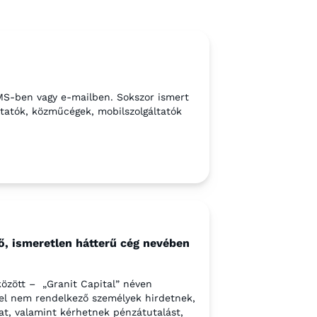
MS-ben vagy e-mailben. Sokszor ismert
ltatók, közműcégek, mobilszolgáltatók
ő, ismeretlen hátterű cég nevében
között – „Granit Capital” néven
el nem rendelkező személyek hirdetnek,
kat, valamint kérhetnek pénzátutalást,