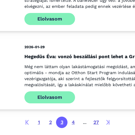
stratégiáját ismertette. A bankvezér úgy véli: a jövőb
elvégezni, az ember feladata pedig ennek vezérlése és
Elolvasom
2026-01-29
Hegedüs Éva: vonzó beszállási pont lehet a G
Még nem láttam olyan lakástámogatási megoldást, am
optimális - mondja az Otthon Start Program indulásá
vezérigazgatója, aki szerint a fejlesztők felgyorsított
megvalósítását, így a lakáskínálat mielőbb követheti
Elolvasom
1
2
3
4
...
27