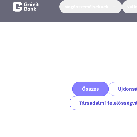
Magánszemélyeknek
Váll
Magánszemélyeknek
Vállalkozásoknak
Fiataloknak
Befektetőknek
Összes
Újdonsá
Kapcsolat
Társadalmi felelősségvá
Netbank