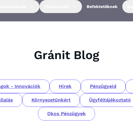
alkozásoknak
Fiataloknak
Befektetőknek
Ka
Gránit Blog
gok - Innovációk
Hírek
Pénzügyeid
llalás
Környezetünkért
Ügyféltájékoztató
Okos Pénzügyek