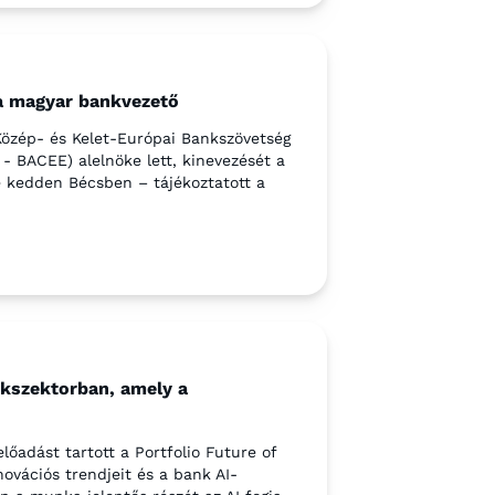
a magyar bankvezető
Közép- és Kelet-Európai Bankszövetség
- BACEE) alelnöke lett, kinevezését a
e kedden Bécsben – tájékoztatott a
kszektorban, amely a
lőadást tartott a Portfolio Future of
ovációs trendjeit és a bank AI-