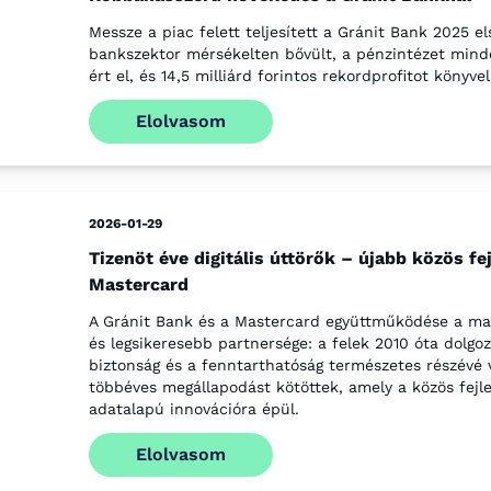
Messze a piac felett teljesített a Gránit Bank 2025
bankszektor mérsékelten bővült, a pénzintézet min
ért el, és 14,5 milliárd forintos rekordprofitot könyvel
Elolvasom
2026-01-29
Tizenöt éve digitális úttörők – újabb közös fe
Mastercard
A Gránit Bank és a Mastercard együttműködése a magy
és legsikeresebb partnersége: a felek 2010 óta dolgoz
biztonság és a fenntarthatóság természetes részévé 
többéves megállapodást kötöttek, amely a közös fejle
adatalapú innovációra épül.
Elolvasom