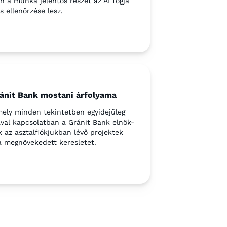
en a munka jelentős részét az AI fogja
 ellenőrzése lesz.
ránit Bank mostani árfolyama
ely minden tekintetben egyidejűleg
val kapcsolatban a Gránit Bank elnök-
ák az asztalfiókjukban lévő projektek
 a megnövekedett keresletet.