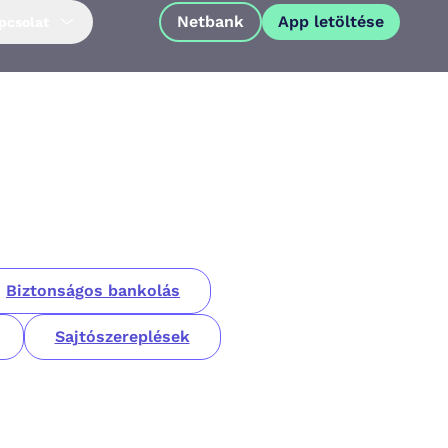
Netbank
App letöltése
pcsolat
Biztonságos bankolás
Sajtószereplések
App letöltése