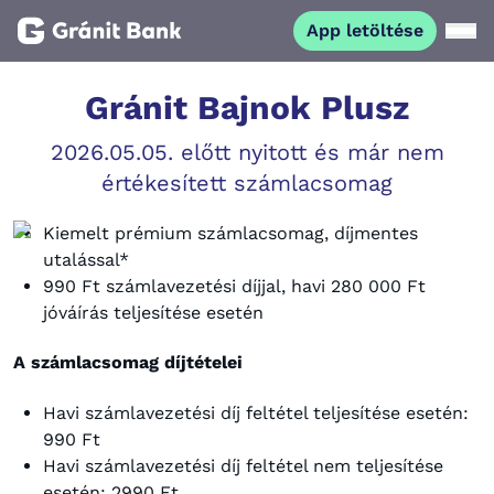
App letöltése
Magánszemélyeknek
Gránit Bajnok Plusz
2026.05.05. előtt nyitott és már nem
Vállalkozásoknak
értékesített számlacsomag
Fiataloknak
Kiemelt prémium számlacsomag, díjmentes
utalással*
990 Ft számlavezetési díjjal, havi 280 000 Ft
Befektetőknek
jóváírás teljesítése esetén
Kapcsolat
A számlacsomag díjtételei
Havi számlavezetési díj feltétel teljesítése esetén:
App letöltése
Netbank
990 Ft
Havi számlavezetési díj feltétel nem teljesítése
esetén: 2990 Ft