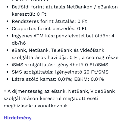
Belföldi forint átutalás NetBankon / eBankon
keresztül: 0 Ft
Rendszeres forint átutalás: 0 Ft
Csoportos forint beszedés: 0 Ft
Ingyenes ATM készpénzfelvétel belföldön: 4
db/hó
eBank, NetBank, TeleBank és VideóBank
szolgáltatások havi díja: 0 Ft, a csomag része
iSMS szolgáltatás: igényelhető 0 Ft/iSMS
SMS szolgáltatás: igényelhető 20 Ft/SMS
Látra szóló kamat: 0,01%; EBKM: 0,01%
* A díjmentesség az eBank, NetBank, VideóBank
szolgáltatáson keresztül megadott eseti
megbízásokra vonatkoznak.
Hirdetmény