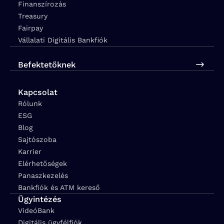
Finanszírozás
Treasury
Fairpay
Vállalati Digitális Bankfiók
Befektetőknek
Kapcsolat
Rólunk
ESG
Blog
Sajtószoba
Karrier
Elérhetőségek
Panaszkezelés
Bankfiók és ATM kereső
Ügyintézés
VideóBank
Digitális ügyfélfiók