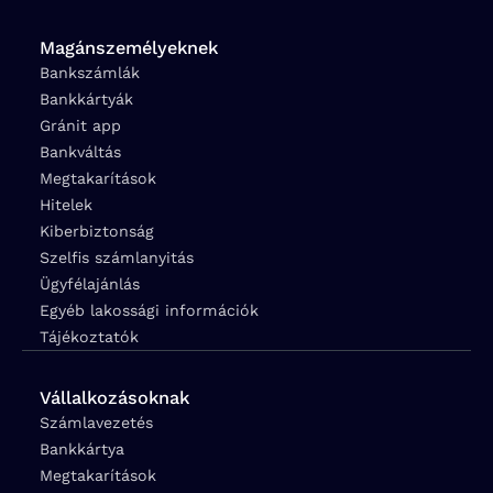
Magánszemélyeknek
Bankszámlák
Bankkártyák
Gránit app
Bankváltás
Megtakarítások
Hitelek
Kiberbiztonság
Szelfis számlanyitás
Ügyfélajánlás
Egyéb lakossági információk
Tájékoztatók
Vállalkozásoknak
Számlavezetés
Bankkártya
Megtakarítások