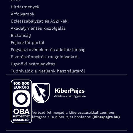
Hirdetmények
Árfolyamok
Üzletszabályzat és ÁSZF-ek
Akadálymentes kiszolgálás
Biztonság
Fejlesztői portál
Fogyasztóvédelem és adatbiztonság
Fizetéskönnyítési megoldásokról
Ügynöki számlanyitás
Tudnivalók a NetBank használatáról
Vértezd fel magad a kibercsalásokkal szemben,
látogass el a KiberPajzs honlapra!
(kiberpajzs.hu)