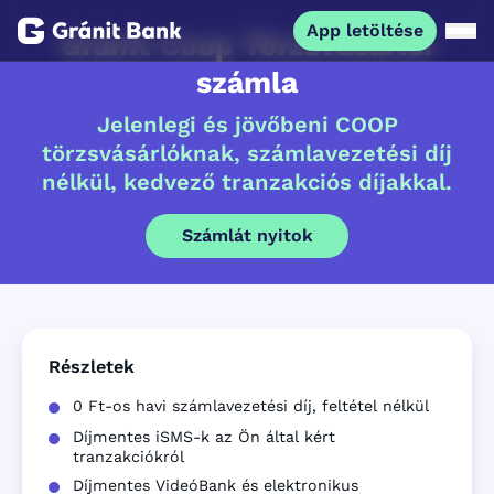
App letöltése
Gránit Coop Törzsvásárlói
számla
Magánszemélyeknek
Jelenlegi és jövőbeni COOP
törzsvásárlóknak, számlavezetési díj
Vállalkozásoknak
nélkül, kedvező tranzakciós díjakkal.
Fiataloknak
Számlát nyitok
Befektetőknek
Kapcsolat
Részletek
0 Ft-os havi számlavezetési díj, feltétel nélkül
App letöltése
Díjmentes iSMS-k az Ön által kért
Netbank
tranzakciókról
Díjmentes VideóBank és elektronikus