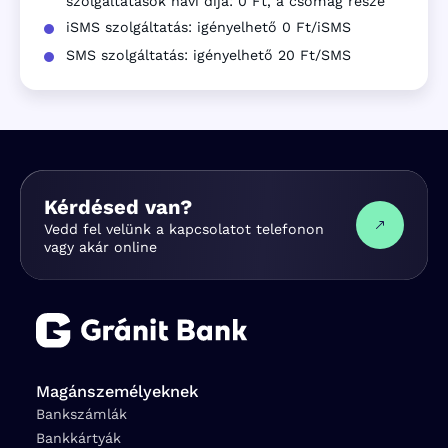
szolgáltatások havi díja: 0 Ft, a csomag része
iSMS szolgáltatás: igényelhető 0 Ft/iSMS
SMS szolgáltatás: igényelhető 20 Ft/SMS
Kérdésed van?
Vedd fel velünk a kapcsolatot telefonon
vagy akár online
Magánszemélyeknek
Bankszámlák
Bankkártyák