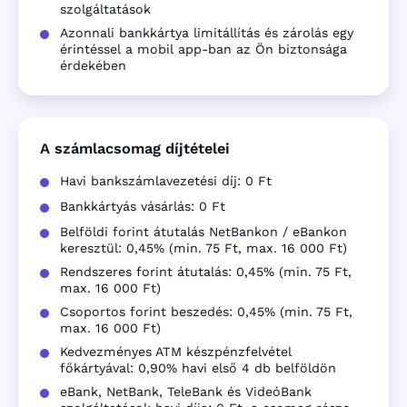
szolgáltatások
Azonnali bankkártya limitállítás és zárolás egy
érintéssel a mobil app-ban az Ön biztonsága
érdekében
A számlacsomag díjtételei
Havi bankszámlavezetési díj: 0 Ft
Bankkártyás vásárlás: 0 Ft
Belföldi forint átutalás NetBankon / eBankon
keresztül: 0,45% (min. 75 Ft, max. 16 000 Ft)
Rendszeres forint átutalás: 0,45% (min. 75 Ft,
max. 16 000 Ft)
Csoportos forint beszedés: 0,45% (min. 75 Ft,
max. 16 000 Ft)
Kedvezményes ATM készpénzfelvétel
főkártyával: 0,90% havi első 4 db belföldön
eBank, NetBank, TeleBank és VideóBank