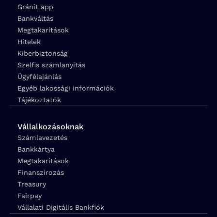
Gránit app
Bankváltás
Megtakarítások
Hitelek
Kiberbiztonság
Szelfis számlanyitás
Ügyfélajánlás
Egyéb lakossági információk
Tájékoztatók
Vállalkozásoknak
Számlavezetés
Bankkártya
Megtakarítások
Finanszírozás
Treasury
Fairpay
Vállalati Digitális Bankfiók