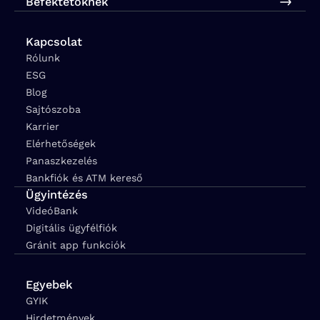
Befektetőknek
Kapcsolat
Rólunk
ESG
Blog
Sajtószoba
Karrier
Elérhetőségek
Panaszkezelés
Bankfiók és ATM kereső
Ügyintézés
VideóBank
Digitális ügyfélfiók
Gránit app funkciók
Egyebek
GYIK
Hirdetmények