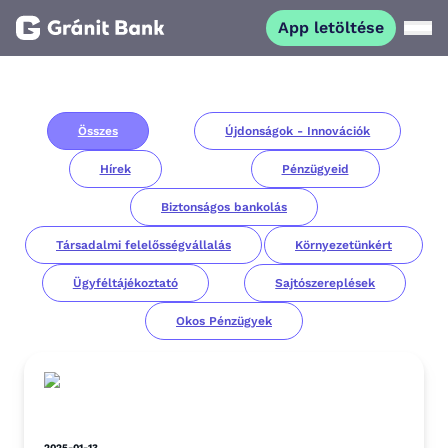
App letöltése
Magánszemélyeknek
Összes
Újdonságok - Innovációk
Vállalkozásoknak
Hírek
Pénzügyeid
Fiataloknak
Biztonságos bankolás
Társadalmi felelősségvállalás
Környezetünkért
Befektetőknek
Ügyféltájékoztató
Sajtószereplések
Okos Pénzügyek
Kapcsolat
App letöltése
Netbank
2025-01-13