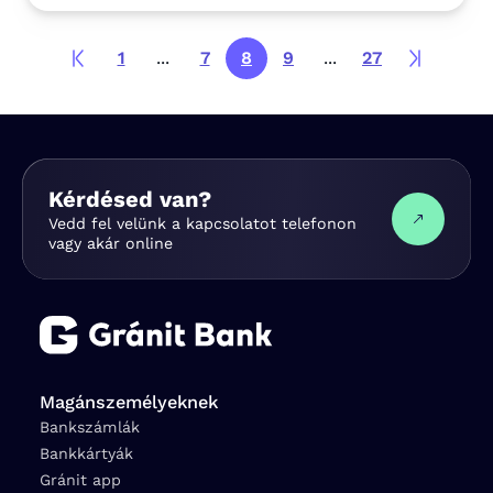
1
...
7
8
9
...
27
Kérdésed van?
Vedd fel velünk a kapcsolatot telefonon
vagy akár online
Magánszemélyeknek
Bankszámlák
Bankkártyák
Gránit app