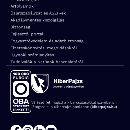
Árfolyamok
Üzletszabályzat és ÁSZF-ek
Akadálymentes kiszolgálás
Biztonság
Fejlesztői portál
Fogyasztóvédelem és adatbiztonság
Fizetéskönnyítési megoldásokról
Ügynöki számlanyitás
Tudnivalók a NetBank használatáról
Vértezd fel magad a kibercsalásokkal szemben,
látogass el a KiberPajzs honlapra!
(kiberpajzs.hu)