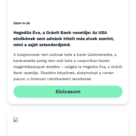
2024-11-26
Hegedüs Éva, a Gránit Bank vezetője: Az USA
elnökének sem adnánk hitelt más elvek szerint,
mint a saját sztenderdjeink
A tulajdonosok nem szólnak bele a banki üzletmenetbe, a
bankvezetés pedig nem szól bele a csoportban kezelt
magántőkealapok életébe – szögezi le Hegedüs Éva, a Gránit
Bank vezetője. Tőzsdére készülnek, elstartoltak a román
piacon, s öntanuló robotbankárt okosítanak.
Elolvasom