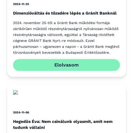
2024-11-25
Dimenzióváltás és tőzsdére lépés a Gránit Banknál
2024. november 25-től a Gránit Bank működési formája
zártkörűen működő részvénytársaságról nyilvánosan működő
részvénytársaságra változott, egyúttal a Társaság rövidített
cégneve GRÁNIT Bank Nyrt.-re módosult. Ezzel
párhuzamosan – ugyanezen a napon - a Gránit Bank meglévő
törzsrészvényeit bevezették a Budapesti Értéktőzsdére.
Elolvasom
2024-11-06
Hegedüs Éva: Nem csinálunk olyasmit, amit nem
tudunk vállalni