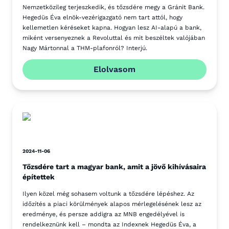
Nemzetközileg terjeszkedik, és tőzsdére megy a Gránit Bank.
Hegedüs Éva elnök-vezérigazgató nem tart attól, hogy
kellemetlen kéréseket kapna. Hogyan lesz AI-alapú a bank,
miként versenyeznek a Revoluttal és mit beszéltek valójában
Nagy Mártonnal a THM-plafonról? Interjú.
Elolvasom
2024-11-06
Tőzsdére tart a magyar bank, amit a jövő kihívásaira
építettek
Ilyen közel még sohasem voltunk a tőzsdére lépéshez. Az
időzítés a piaci körülmények alapos mérlegelésének lesz az
eredménye, és persze addigra az MNB engedélyével is
rendelkeznünk kell – mondta az Indexnek Hegedüs Éva, a