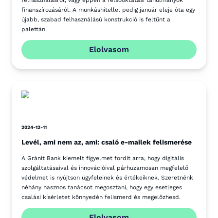
felhasználásról, vagy éppen a felsőoktatási tanulmányok
finanszírozásáról. A munkáshitellel pedig január eleje óta egy
újabb, szabad felhasználású konstrukció is feltűnt a
palettán.
Elolvasom
2024-12-11
Levél, ami nem az, ami: csaló e-mailek felismerése
A Gránit Bank kiemelt figyelmet fordít arra, hogy digitális
szolgáltatásaival és innovációival párhuzamosan megfelelő
védelmet is nyújtson ügyfeleinek és értékeiknek. Szeretnénk
néhány hasznos tanácsot megosztani, hogy egy esetleges
csalási kísérletet könnyedén felismerd és megelőzhesd.
Elolvasom