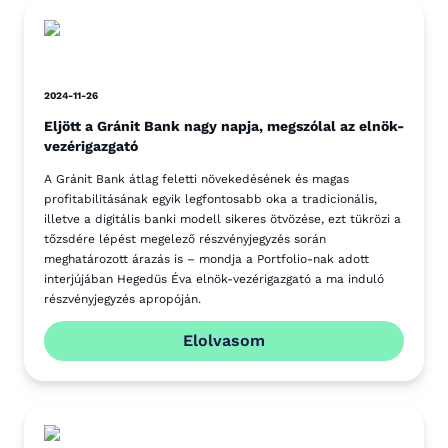
2024-11-26
Eljött a Gránit Bank nagy napja, megszólal az elnök-
vezérigazgató
A Gránit Bank átlag feletti növekedésének és magas
profitabilitásának egyik legfontosabb oka a tradicionális,
illetve a digitális banki modell sikeres ötvözése, ezt tükrözi a
tőzsdére lépést megelező részvényjegyzés során
meghatározott árazás is – mondja a Portfolio-nak adott
interjújában Hegedüs Éva elnök-vezérigazgató a ma induló
részvényjegyzés apropóján.
Elolvasom