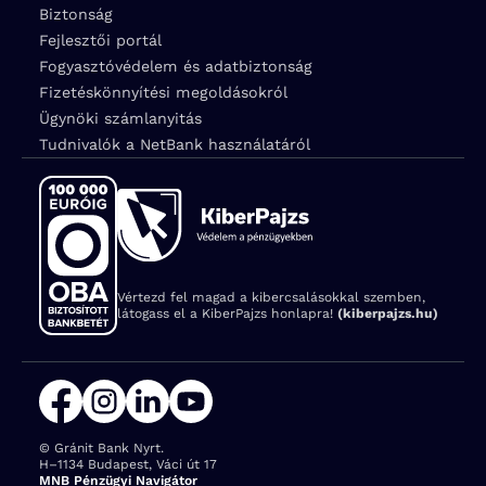
Biztonság
Fejlesztői portál
Fogyasztóvédelem és adatbiztonság
Fizetéskönnyítési megoldásokról
Ügynöki számlanyitás
Tudnivalók a NetBank használatáról
Vértezd fel magad a kibercsalásokkal szemben,
látogass el a KiberPajzs honlapra!
(kiberpajzs.hu)
© Gránit Bank Nyrt.
Cím:
H–1134 Budapest, Váci út 17
MNB Pénzügyi Navigátor