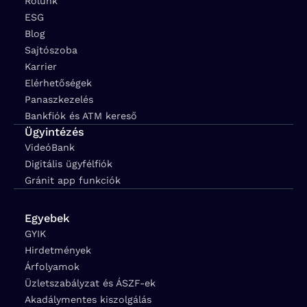
Rólunk
ESG
Blog
Sajtószoba
Karrier
Elérhetőségek
Panaszkezelés
Bankfiók és ATM kereső
Ügyintézés
VideóBank
Digitális ügyfélfiók
Gránit app funkciók
Egyebek
GYIK
Hirdetmények
Árfolyamok
Üzletszabályzat és ÁSZF-ek
Akadálymentes kiszolgálás