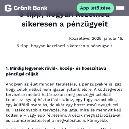
App letöltése
5 tipp, hogyan kezelheti
sikeresen a pénzügyeit
Magánszemélyeknek
Közzétéve:
2025. január 15.
Vállalkozásoknak
5 tipp, hogyan kezelheti sikeresen a pénzügyeit
Fiataloknak
1. Mindig legyenek rövid-, közép- és hosszútávú
pénzügyi céljai!
Befektetőknek
Ahogyan az élet minden területére, a pénzügyekre is igaz,
hogy célok nélkül nem igazán jutunk előre. A költségvetés
Kapcsolat
tervezése mellett határozzon meg pénzügyi célokat!
Lehet ez egy új háztartási eszköz, egy fogyasztási cikk,
egy külföldi nyaralás, de akár egy hosszútávú nyugdíjcél
is. Hatékonyabb a tervezés, ha látja, mire és mennyit kell
App letöltése
Netbank
költenie – vagy épp félretenni. A célok meghatározásával
és számszerűsítésével a megvalósítás is könnyebb.