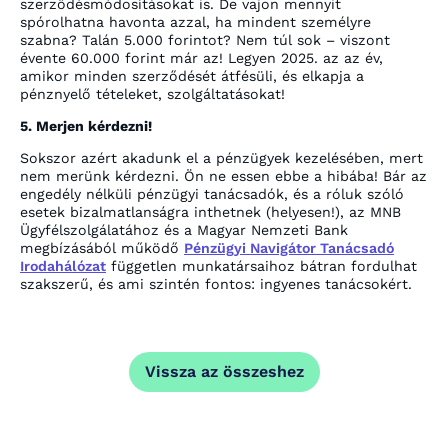
szerződésmódosításokat is. De vajon mennyit
spórolhatna havonta azzal, ha mindent személyre
szabna? Talán 5.000 forintot? Nem túl sok – viszont
évente 60.000 forint már az! Legyen 2025. az az év,
amikor minden szerződését átfésüli, és elkapja a
pénznyelő tételeket, szolgáltatásokat!
5. Merjen kérdezni!
Sokszor azért akadunk el a pénzügyek kezelésében, mert
nem merünk kérdezni. Ön ne essen ebbe a hibába! Bár az
engedély nélküli pénzügyi tanácsadók, és a róluk szóló
esetek bizalmatlanságra inthetnek (helyesen!), az MNB
Ügyfélszolgálatához és a Magyar Nemzeti Bank
megbízásából működő
Pénzügyi Navigátor Tanácsadó
Irodahálózat
független munkatársaihoz bátran fordulhat
szakszerű, és ami szintén fontos: ingyenes tanácsokért.
Vissza az összeshez