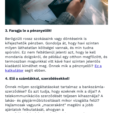
3. Faragja le a pénznyelőit!
Berögzült rossz szokásaink vagy döntéseink is
kifejezhetők pénzben. Gondolja át, hogy havi szinten
milyen láthatatlan költségei vannak, és min tudna
spórolni. Ez nem feltétlenül jelenti azt, hogy le kell
mondania dolgokról, de például egy otthon megfőzött, és
termoszban magunkkal vitt kávé havi szinten jelentős
kiadástól kímélhet meg. Önnek mik a pénznyelői?
Ez a
kalkulátor
segít ebben.
4. Elő a számlákkal, szerződésekkel!
Önnek milyen szolgáltatásokat tartalmaz a bankszámla-
szerződése? És azt tudja, hogy ezeknek mik a díjai? A
telekommunikációs szerződését teljesen kihasználja? A
lakás- és gépjárműbiztosításait mikor vizsgálta felül?
Hajlamosak vagyunk „maceraként” megélni a jobb
ajánlatok felkutatását, ahogyan a