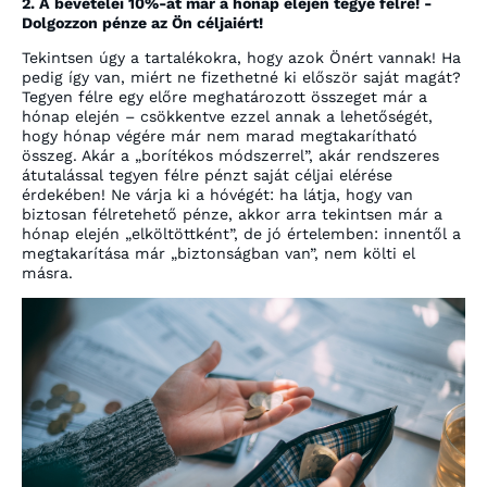
2. A bevételei 10%-át már a hónap elején tegye félre! -
Dolgozzon pénze az Ön céljaiért!
Tekintsen úgy a tartalékokra, hogy azok Önért vannak! Ha
pedig így van, miért ne fizethetné ki először saját magát?
Tegyen félre egy előre meghatározott összeget már a
hónap elején – csökkentve ezzel annak a lehetőségét,
hogy hónap végére már nem marad megtakarítható
összeg. Akár a „borítékos módszerrel”, akár rendszeres
átutalással tegyen félre pénzt saját céljai elérése
érdekében! Ne várja ki a hóvégét: ha látja, hogy van
biztosan félretehető pénze, akkor arra tekintsen már a
hónap elején „elköltöttként”, de jó értelemben: innentől a
megtakarítása már „biztonságban van”, nem költi el
másra.