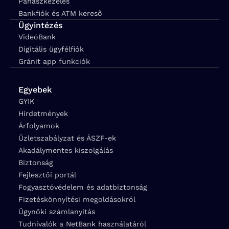
Panaszkezelés
Bankfiók és ATM kereső
Ügyintézés
VideóBank
Digitális ügyfélfiók
Gránit app funkciók
Egyebek
GYIK
Hirdetmények
Árfolyamok
Üzletszabályzat és ÁSZF-ek
Akadálymentes kiszolgálás
Biztonság
Fejlesztői portál
Fogyasztóvédelem és adatbiztonság
Fizetéskönnyítési megoldásokról
Ügynöki számlanyitás
Tudnivalók a NetBank használatáról