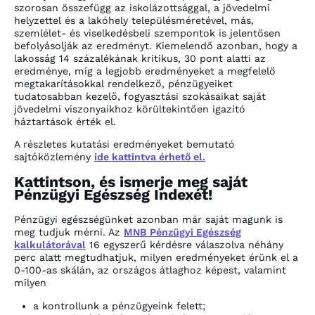
szorosan összefügg az iskolázottsággal, a jövedelmi
helyzettel és a lakóhely településméretével, más,
szemlélet- és viselkedésbeli szempontok is jelentősen
befolyásolják az eredményt. Kiemelendő azonban, hogy a
lakosság 14 százalékának kritikus, 30 pont alatti az
eredménye, míg a legjobb eredményeket a megfelelő
megtakarításokkal rendelkező, pénzügyeiket
tudatosabban kezelő, fogyasztási szokásaikat saját
jövedelmi viszonyaikhoz körültekintően igazító
háztartások érték el.
A részletes kutatási eredményeket bemutató
sajtóközlemény
ide kattintva érhető el.
Kattintson, és ismerje meg saját
Pénzügyi Egészség Indexét!
Pénzügyi egészségünket azonban már saját magunk is
meg tudjuk mérni. Az
MNB Pénzügyi Egészség
kalkulátorával
16 egyszerű kérdésre válaszolva néhány
perc alatt megtudhatjuk, milyen eredményeket érünk el a
0-100-as skálán, az országos átlaghoz képest, valamint
milyen
a kontrollunk a pénzügyeink felett;