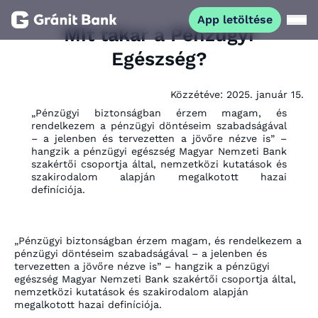
App letöltése
Mit takar a Pénzügyi
Egészség?
Magánszemélyeknek
Közzétéve:
2025. január 15.
Vállalkozásoknak
„Pénzügyi biztonságban érzem magam, és
rendelkezem a pénzügyi döntéseim szabadságával
– a jelenben és tervezetten a jövőre nézve is” –
Fiataloknak
hangzik a pénzügyi egészség Magyar Nemzeti Bank
szakértői csoportja által, nemzetközi kutatások és
szakirodalom alapján megalkotott hazai
Befektetőknek
definíciója.
Kapcsolat
„Pénzügyi biztonságban érzem magam, és rendelkezem a
pénzügyi döntéseim szabadságával – a jelenben és
tervezetten a jövőre nézve is”
– hangzik a pénzügyi
App letöltése
egészség Magyar Nemzeti Bank szakértői csoportja által,
Netbank
nemzetközi kutatások és szakirodalom alapján
megalkotott hazai definíciója.