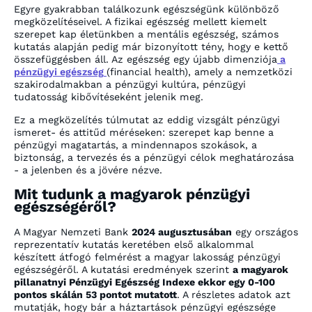
Egyre gyakrabban találkozunk egészségünk különböző
megközelítéseivel. A fizikai egészség mellett kiemelt
szerepet kap életünkben a mentális egészség, számos
kutatás alapján pedig már bizonyított tény, hogy e kettő
összefüggésben áll. Az egészség egy újabb dimenziója
a
pénzügyi egészség
(financial health), amely a nemzetközi
szakirodalmakban a pénzügyi kultúra, pénzügyi
tudatosság kibővítéseként jelenik meg.
Ez a megközelítés túlmutat az eddig vizsgált pénzügyi
ismeret- és attitűd méréseken: szerepet kap benne a
pénzügyi magatartás, a mindennapos szokások, a
biztonság, a tervezés és a pénzügyi célok meghatározása
- a jelenben és a jövére nézve.
Mit tudunk a magyarok pénzügyi
egészségéről?
A Magyar Nemzeti Bank
2024 augusztusában
egy országos
reprezentatív kutatás keretében első alkalommal
készített átfogó felmérést a magyar lakosság pénzügyi
egészségéről. A kutatási eredmények szerint
a magyarok
pillanatnyi Pénzügyi Egészség Indexe ekkor egy 0-100
pontos skálán 53 pontot mutatott
. A részletes adatok azt
mutatják, hogy bár a háztartások pénzügyi egészsége