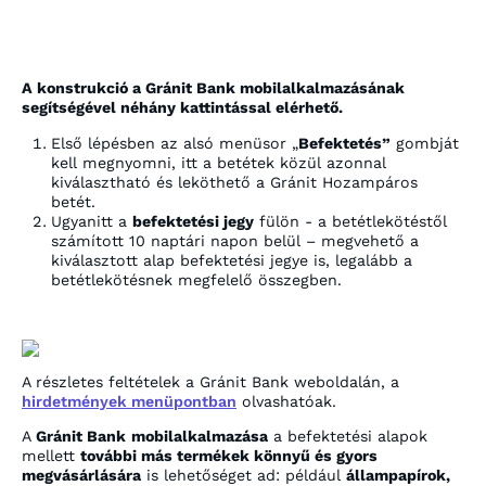
A konstrukció a Gránit Bank mobilalkalmazásának
segítségével néhány kattintással elérhető.
Első lépésben az alsó menüsor „
Befektetés”
gombját
kell megnyomni, itt a betétek közül azonnal
kiválasztható és leköthető a Gránit Hozampáros
betét.
Ugyanitt a
befektetési jegy
fülön - a betétlekötéstől
számított 10 naptári napon belül – megvehető a
kiválasztott alap befektetési jegye is, legalább a
betétlekötésnek megfelelő összegben.
A részletes feltételek a Gránit Bank weboldalán, a
hirdetmények menüpontban
olvashatóak.
A
Gránit Bank
mobilalkalmazása
a befektetési alapok
mellett
további más termékek könnyű és gyors
megvásárlására
is lehetőséget ad: például
állampapírok,