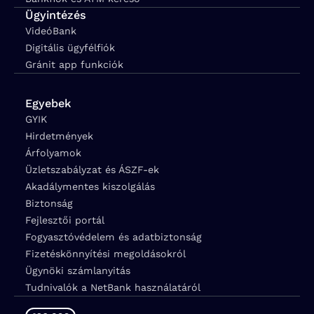
Ügyintézés
VideóBank
Digitális ügyfélfiók
Gránit app funkciók
Egyebek
GYIK
Hirdetmények
Árfolyamok
Üzletszabályzat és ÁSZF-ek
Akadálymentes kiszolgálás
Biztonság
Fejlesztői portál
Fogyasztóvédelem és adatbiztonság
Fizetéskönnyítési megoldásokról
Ügynöki számlanyitás
Tudnivalók a NetBank használatáról