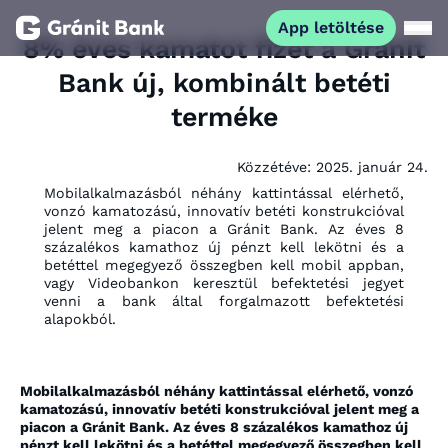
App letöltése
8% éves kamatot fizet a Gránit
Bank új, kombinált betéti
Magánszemélyeknek
terméke
Vállalkozásoknak
Közzétéve:
2025. január 24.
Mobilalkalmazásból néhány kattintással elérhető,
Fiataloknak
vonzó kamatozású, innovatív betéti konstrukcióval
jelent meg a piacon a Gránit Bank. Az éves 8
százalékos kamathoz új pénzt kell lekötni és a
betéttel megegyező összegben kell mobil appban,
Befektetőknek
vagy Videobankon keresztül befektetési jegyet
venni a bank által forgalmazott befektetési
alapokból.
Kapcsolat
Mobilalkalmazásból néhány kattintással elérhető, vonzó
App letöltése
Netbank
kamatozású, innovatív betéti konstrukcióval jelent meg a
piacon a Gránit Bank. Az éves 8 százalékos kamathoz új
pénzt kell lekötni és a betéttel megegyező összegben kell