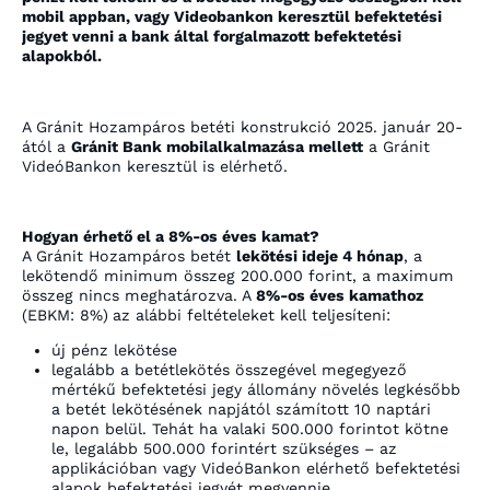
mobil appban, vagy Videobankon keresztül befektetési
jegyet venni a bank által forgalmazott befektetési
alapokból.
A Gránit Hozampáros betéti konstrukció 2025. január 20-
ától a
Gránit Bank mobilalkalmazása mellett
a Gránit
VideóBankon keresztül is elérhető.
Hogyan érhető el a 8%-os éves kamat?
A Gránit Hozampáros betét
lekötési ideje 4 hónap
, a
lekötendő minimum összeg 200.000 forint, a maximum
összeg nincs meghatározva. A
8%-os éves kamathoz
(EBKM: 8%)
az alábbi feltételeket kell teljesíteni:
új pénz lekötése
legalább a betétlekötés összegével megegyező
mértékű befektetési jegy állomány növelés legkésőbb
a betét lekötésének napjától számított 10 naptári
napon belül. Tehát ha valaki 500.000 forintot kötne
le, legalább 500.000 forintért szükséges – az
applikációban vagy VideóBankon elérhető befektetési
alapok befektetési jegyét megvennie.