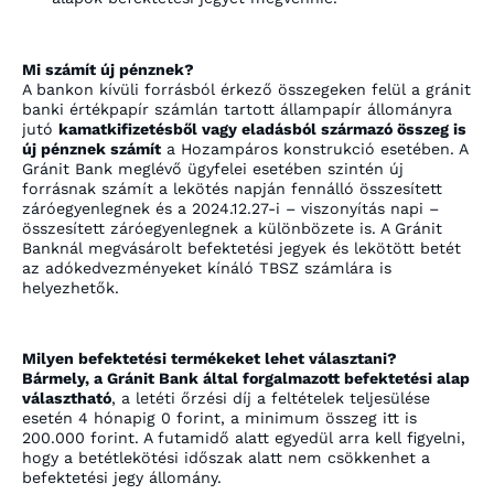
Mi számít új pénznek?
A bankon kívüli forrásból érkező összegeken felül a gránit
banki értékpapír számlán tartott állampapír állományra
jutó
kamatkifizetésből vagy eladásból származó összeg is
új pénznek számít
a Hozampáros konstrukció esetében. A
Gránit Bank meglévő ügyfelei esetében szintén új
forrásnak számít a lekötés napján fennálló összesített
záróegyenlegnek és a 2024.12.27-i – viszonyítás napi –
összesített záróegyenlegnek a különbözete is. A Gránit
Banknál megvásárolt befektetési jegyek és lekötött betét
az adókedvezményeket kínáló TBSZ számlára is
helyezhetők.
Milyen befektetési termékeket lehet választani?
Bármely, a Gránit Bank által forgalmazott befektetési alap
választható
, a letéti őrzési díj a feltételek teljesülése
esetén 4 hónapig 0 forint, a minimum összeg itt is
200.000 forint. A futamidő alatt egyedül arra kell figyelni,
hogy a betétlekötési időszak alatt nem csökkenhet a
befektetési jegy állomány.