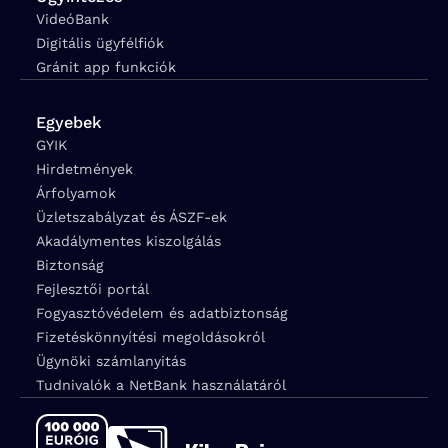
VideóBank
Digitális ügyfélfiók
Gránit app funkciók
Egyebek
GYIK
Hirdetmények
Árfolyamok
Üzletszabályzat és ÁSZF-ek
Akadálymentes kiszolgálás
Biztonság
Fejlesztői portál
Fogyasztóvédelem és adatbiztonság
Fizetéskönnyítési megoldásokról
Ügynöki számlanyitás
Tudnivalók a NetBank használatáról