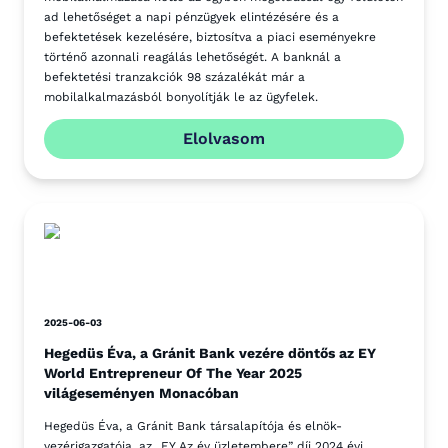
ad lehetőséget a napi pénzügyek elintézésére és a
befektetések kezelésére, biztosítva a piaci eseményekre
történő azonnali reagálás lehetőségét. A banknál a
befektetési tranzakciók 98 százalékát már a
mobilalkalmazásból bonyolítják le az ügyfelek.
Elolvasom
2025-06-03
Hegedüs Éva, a Gránit Bank vezére döntős az EY
World Entrepreneur Of The Year 2025
világeseményen Monacóban
Hegedüs Éva, a Gránit Bank társalapítója és elnök-
vezérigazgatója, az „EY Az év üzletembere” díj 2024 évi