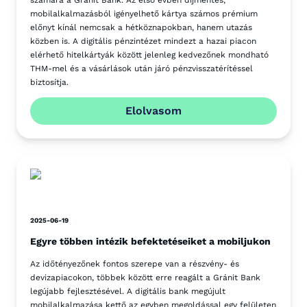
számára a Gránit Bank. Az első évben díjmentes,
mobilalkalmazásból igényelhető kártya számos prémium
előnyt kínál nemcsak a hétköznapokban, hanem utazás
közben is. A digitális pénzintézet mindezt a hazai piacon
elérhető hitelkártyák között jelenleg kedvezőnek mondható
THM-mel és a vásárlások után járó pénzvisszatérítéssel
biztosítja.
Elolvasom
2025-06-19
Egyre többen intézik befektetéseiket a mobiljukon
Az időtényezőnek fontos szerepe van a részvény- és
devizapiacokon, többek között erre reagált a Gránit Bank
legújabb fejlesztésével. A digitális bank megújult
mobilalkalmazása kettő az egyben megoldással egy felületen