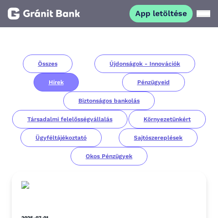
App letöltése
Magánszemélyeknek
Összes
Újdonságok - Innovációk
Vállalkozásoknak
Hírek
Pénzügyeid
Fiataloknak
Biztonságos bankolás
Társadalmi felelősségvállalás
Környezetünkért
Befektetőknek
Ügyféltájékoztató
Sajtószereplések
Okos Pénzügyek
Kapcsolat
App letöltése
Netbank
2025-07-01