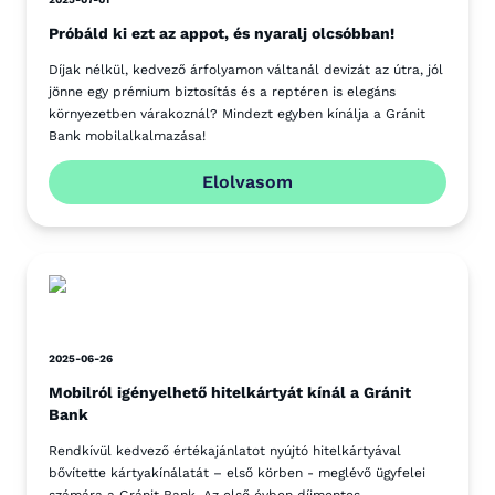
Próbáld ki ezt az appot, és nyaralj olcsóbban!
Díjak nélkül, kedvező árfolyamon váltanál devizát az útra, jól
jönne egy prémium biztosítás és a reptéren is elegáns
környezetben várakoznál? Mindezt egyben kínálja a Gránit
Bank mobilalkalmazása!
Elolvasom
2025-06-26
Mobilról igényelhető hitelkártyát kínál a Gránit
Bank
Rendkívül kedvező értékajánlatot nyújtó hitelkártyával
bővítette kártyakínálatát – első körben - meglévő ügyfelei