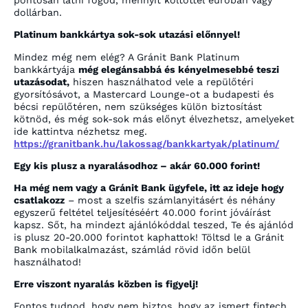
pontosan látni fogod, mennyit költöttél euróban vagy
dollárban.
Platinum bankkártya sok-sok utazási előnnyel!
Mindez még nem elég? A Gránit Bank Platinum
bankkártyája
még elegánsabbá és kényelmesebbé teszi
utazásodat,
hiszen használhatod vele a repülőtéri
gyorsítósávot, a Mastercard Lounge-ot a budapesti és
bécsi repülőtéren, nem szükséges külön biztosítást
kötnöd, és még sok-sok más előnyt élvezhetsz, amelyeket
ide kattintva nézhetsz meg.
https://granitbank.hu/lakossag/bankkartyak/platinum/
Egy kis plusz a nyaralásodhoz – akár 60.000 forint!
Ha még nem vagy a Gránit Bank ügyfele, itt az ideje hogy
csatlakozz
– most a szelfis számlanyitásért és néhány
egyszerű feltétel teljesítéséért 40.000 forint jóváírást
kapsz. Sőt, ha mindezt ajánlókóddal teszed, Te és ajánlód
is plusz 20-20.000 forintot kaphattok! Töltsd le a Gránit
Bank mobilalkalmazást, számlád rövid időn belül
használhatod!
Erre viszont nyaralás közben is figyelj!
Fontos tudnod, hogy nem biztos, hogy az ismert fintech