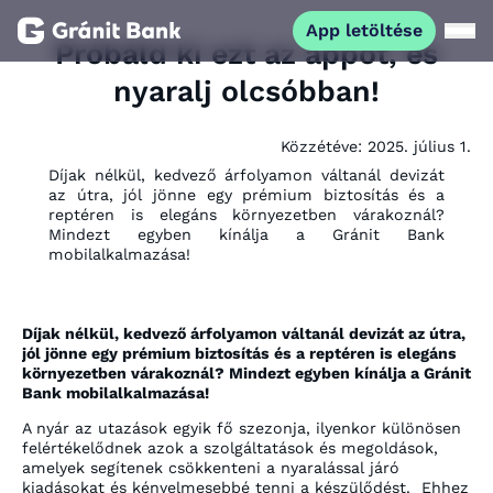
App letöltése
Próbáld ki ezt az appot, és
nyaralj olcsóbban!
Magánszemélyeknek
Közzétéve:
2025. július 1.
Vállalkozásoknak
Díjak nélkül, kedvező árfolyamon váltanál devizát
az útra, jól jönne egy prémium biztosítás és a
reptéren is elegáns környezetben várakoznál?
Fiataloknak
Mindezt egyben kínálja a Gránit Bank
mobilalkalmazása!
Befektetőknek
Díjak nélkül, kedvező árfolyamon váltanál devizát az útra,
jól jönne egy prémium biztosítás és a reptéren is elegáns
Kapcsolat
környezetben várakoznál? Mindezt egyben kínálja a Gránit
Bank mobilalkalmazása!
A nyár az utazások egyik fő szezonja, ilyenkor különösen
App letöltése
Netbank
felértékelődnek azok a szolgáltatások és megoldások,
amelyek segítenek csökkenteni a nyaralással járó
kiadásokat és kényelmesebbé tenni a készülődést. Ehhez