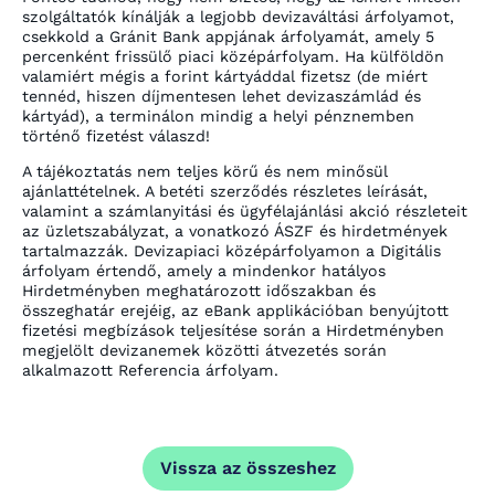
szolgáltatók kínálják a legjobb devizaváltási árfolyamot,
csekkold a Gránit Bank appjának árfolyamát, amely 5
percenként frissülő piaci középárfolyam. Ha külföldön
valamiért mégis a forint kártyáddal fizetsz (de miért
tennéd, hiszen díjmentesen lehet devizaszámlád és
kártyád), a terminálon mindig a helyi pénznemben
történő fizetést válaszd!
A tájékoztatás nem teljes körű és nem minősül
ajánlattételnek. A betéti szerződés részletes leírását,
valamint a számlanyitási és ügyfélajánlási akció részleteit
az üzletszabályzat, a vonatkozó ÁSZF és hirdetmények
tartalmazzák. Devizapiaci középárfolyamon a Digitális
árfolyam értendő, amely a mindenkor hatályos
Hirdetményben meghatározott időszakban és
összeghatár erejéig, az eBank applikációban benyújtott
fizetési megbízások teljesítése során a Hirdetményben
megjelölt devizanemek közötti átvezetés során
alkalmazott Referencia árfolyam
.
Vissza az összeshez