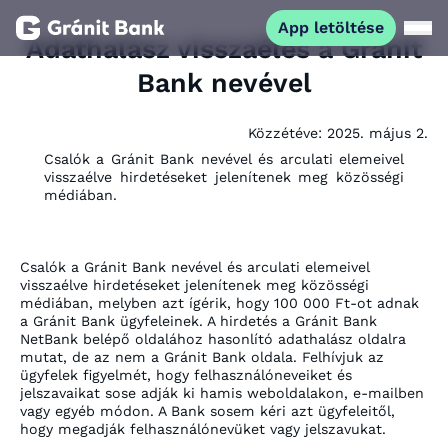
App letöltése
Adathalász visszaélés a Gránit
Bank nevével
Magánszemélyeknek
Közzétéve:
2025. május 2.
Vállalkozásoknak
Csalók a Gránit Bank nevével és arculati elemeivel
visszaélve hirdetéseket jelenítenek meg közösségi
médiában.
Fiataloknak
Befektetőknek
Csalók a Gránit Bank nevével és arculati elemeivel
visszaélve hirdetéseket jelenítenek meg közösségi
médiában, melyben azt ígérik, hogy 100 000 Ft-ot adnak
a Gránit Bank ügyfeleinek. A hirdetés a Gránit Bank
Kapcsolat
NetBank belépő oldalához hasonlító adathalász oldalra
mutat, de az nem a Gránit Bank oldala. Felhívjuk az
ügyfelek figyelmét, hogy felhasználóneveiket és
App letöltése
jelszavaikat sose adják ki hamis weboldalakon, e-mailben
Netbank
vagy egyéb módon. A Bank sosem kéri azt ügyfeleitől,
hogy megadják felhasználónevüket vagy jelszavukat.