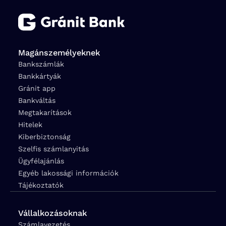
Magánszemélyeknek
Bankszámlák
Bankkártyák
Gránit app
Bankváltás
Megtakarítások
Hitelek
Kiberbiztonság
Szelfis számlanyitás
Ügyfélajánlás
Egyéb lakossági információk
Tájékoztatók
Vállalkozásoknak
Számlavezetés