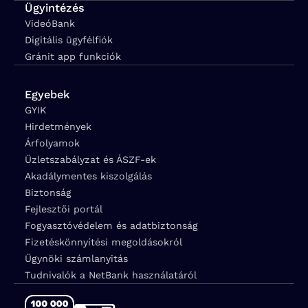
Ügyintézés
VideóBank
Digitális ügyfélfiók
Gránit app funkciók
Egyebek
GYIK
Hirdetmények
Árfolyamok
Üzletszabályzat és ÁSZF-ek
Akadálymentes kiszolgálás
Biztonság
Fejlesztői portál
Fogyasztóvédelem és adatbiztonság
Fizetéskönnyítési megoldásokról
Ügynöki számlanyitás
Tudnivalók a NetBank használatáról