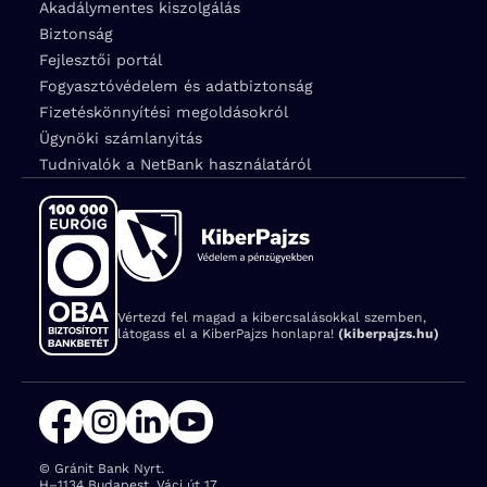
Akadálymentes kiszolgálás
Biztonság
Fejlesztői portál
Fogyasztóvédelem és adatbiztonság
Fizetéskönnyítési megoldásokról
Ügynöki számlanyitás
Tudnivalók a NetBank használatáról
Vértezd fel magad a kibercsalásokkal szemben,
látogass el a KiberPajzs honlapra!
(kiberpajzs.hu)
© Gránit Bank Nyrt.
Cím:
H–1134 Budapest, Váci út 17