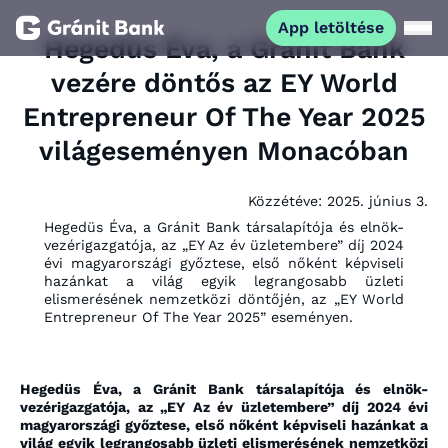
App letöltése
Hegedüs Éva, a Gránit Bank
vezére döntős az EY World
Magánszemélyeknek
Entrepreneur Of The Year 2025
világeseményen Monacóban
Vállalkozásoknak
Közzétéve:
2025. június 3.
Fiataloknak
Hegedüs Éva, a Gránit Bank társalapítója és elnök-
vezérigazgatója, az „EY Az év üzletembere” díj 2024
évi magyarországi győztese, első nőként képviseli
Befektetőknek
hazánkat a világ egyik legrangosabb üzleti
elismerésének nemzetközi döntőjén, az „EY World
Entrepreneur Of The Year 2025” eseményen.
Kapcsolat
Hegedüs Éva, a Gránit Bank társalapítója és elnök-
App letöltése
Netbank
vezérigazgatója, az „EY Az év üzletembere” díj 2024 évi
magyarországi győztese, első nőként képviseli hazánkat a
világ egyik legrangosabb üzleti elismerésének nemzetközi