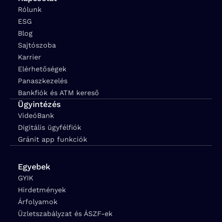
Rólunk
ESG
Blog
Sajtószoba
Karrier
Elérhetőségek
Panaszkezelés
Bankfiók és ATM kereső
Ügyintézés
VideóBank
Digitális ügyfélfiók
Gránit app funkciók
Egyebek
GYIK
Hirdetmények
Árfolyamok
Üzletszabályzat és ÁSZF-ek