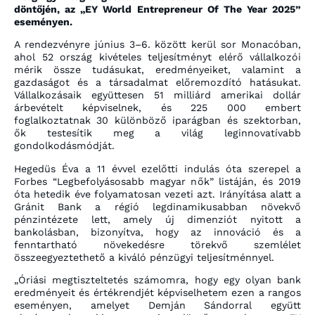
döntőjén, az „EY World Entrepreneur Of The Year 2025”
eseményen.
A rendezvényre június 3–6. között kerül sor Monacóban,
ahol 52 ország kivételes teljesítményt elérő vállalkozói
mérik össze tudásukat, eredményeiket, valamint a
gazdaságot és a társadalmat előremozdító hatásukat.
Vállalkozásaik együttesen 51 milliárd amerikai dollár
árbevételt képviselnek, és 225 000 embert
foglalkoztatnak 30 különböző iparágban és szektorban,
ők testesítik meg a világ leginnovatívabb
gondolkodásmódját.
Hegedüs Éva a 11 évvel ezelőtti indulás óta szerepel a
Forbes “Legbefolyásosabb magyar nők” listáján, és 2019
óta hetedik éve folyamatosan vezeti azt. Irányítása alatt a
Gránit Bank a régió legdinamikusabban növekvő
pénzintézete lett, amely új dimenziót nyitott a
bankolásban, bizonyítva, hogy az innováció és a
fenntartható növekedésre törekvő szemlélet
összeegyeztethető a kiváló pénzügyi teljesítménnyel.
„Óriási megtiszteltetés számomra, hogy egy olyan bank
eredményeit és értékrendjét képviselhetem ezen a rangos
eseményen, amelyet Demján Sándorral együtt