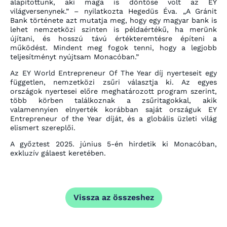
alapítottunk, aki maga is döntőse volt az EY
világversenynek.”
– nyilatkozta Hegedüs Éva.
„A Gránit
Bank története azt mutatja meg, hogy egy magyar bank is
lehet nemzetközi szinten is példaértékű, ha merünk
újítani, és hosszú távú értékteremtésre építeni a
működést. Mindent meg fogok tenni, hogy a legjobb
teljesítményt nyújtsam Monacóban.”
Az EY World Entrepreneur Of The Year díj nyerteseit egy
független, nemzetközi zsűri választja ki. Az egyes
országok nyertesei előre meghatározott program szerint,
több körben találkoznak a zsűritagokkal, akik
valamennyien elnyerték korábban saját országuk EY
Entrepreneur of the Year díját, és a globális üzleti világ
elismert szereplői.
A győztest 2025. június 5-én hirdetik ki Monacóban,
exkluzív gálaest keretében.
Vissza az összeshez