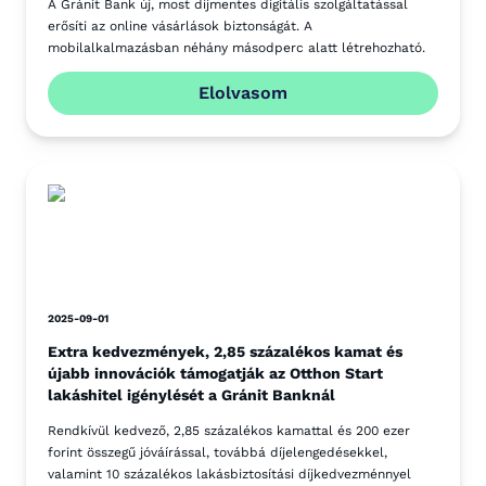
A Gránit Bank új, most díjmentes digitális szolgáltatással
erősíti az online vásárlások biztonságát. A
mobilalkalmazásban néhány másodperc alatt létrehozható.
Elolvasom
2025-09-01
Extra kedvezmények, 2,85 százalékos kamat és
újabb innovációk támogatják az Otthon Start
lakáshitel igénylését a Gránit Banknál
Rendkívül kedvező, 2,85 százalékos kamattal és 200 ezer
forint összegű jóváírással, továbbá díjelengedésekkel,
valamint 10 százalékos lakásbiztosítási díjkedvezménnyel