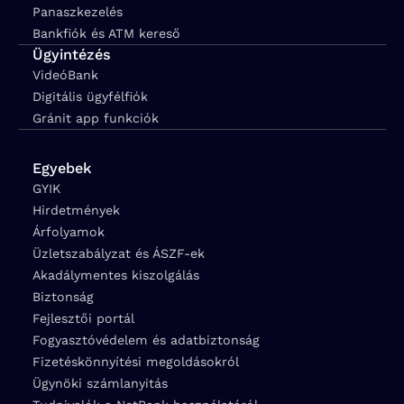
Panaszkezelés
Bankfiók és ATM kereső
Ügyintézés
VideóBank
Digitális ügyfélfiók
Gránit app funkciók
Egyebek
GYIK
Hirdetmények
Árfolyamok
Üzletszabályzat és ÁSZF-ek
Akadálymentes kiszolgálás
Biztonság
Fejlesztői portál
Fogyasztóvédelem és adatbiztonság
Fizetéskönnyítési megoldásokról
Ügynöki számlanyitás