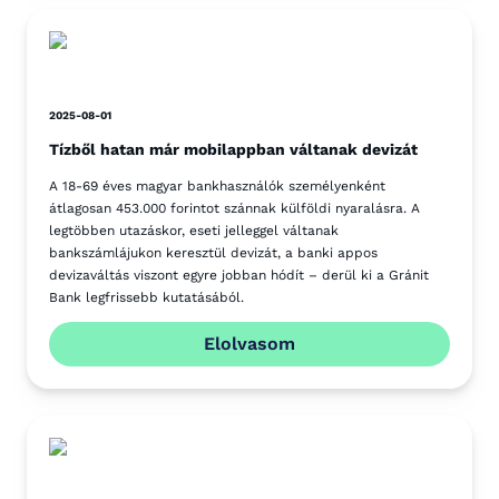
2025-08-01
Tízből hatan már mobilappban váltanak devizát
A 18-69 éves magyar bankhasználók személyenként
átlagosan 453.000 forintot szánnak külföldi nyaralásra. A
legtöbben utazáskor, eseti jelleggel váltanak
bankszámlájukon keresztül devizát, a banki appos
devizaváltás viszont egyre jobban hódít – derül ki a Gránit
Bank legfrissebb kutatásából.
Elolvasom