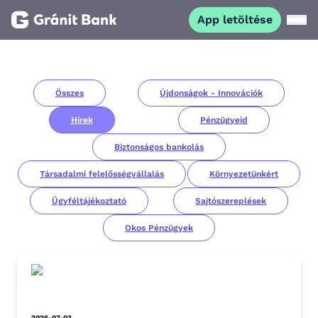
App letöltése
Magánszemélyeknek
Összes
Újdonságok - Innovációk
Vállalkozásoknak
Hírek
Pénzügyeid
Fiataloknak
Biztonságos bankolás
Társadalmi felelősségvállalás
Környezetünkért
Befektetőknek
Ügyféltájékoztató
Sajtószereplések
Okos Pénzügyek
Kapcsolat
App letöltése
Netbank
2026-07-03