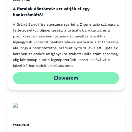
A fiatalok döntöttek: ezt várják el egy
bankszámlától
A Gránit Bank friss elemzése szerint a Z generáció számára a
feltétel nélküli díjmentesség, a virtuális bankkártya és a
piaci középárfolyamon történő devizaváltás jelentik a
legnagyobb vonzerőt bankszámla-választáskor. Ezt támasztja
alá, hogy a pénzintézetnél számlát nyitó 26 év alatti ügyfelek
körében az ezekre az igényekre szabott Hello számlacsomag
alig két hónap alatt a legnépszerűbb konstrukcióvá vált:
közel kétharmaduk ezt választotta.
Elolvasom
2026-03-11