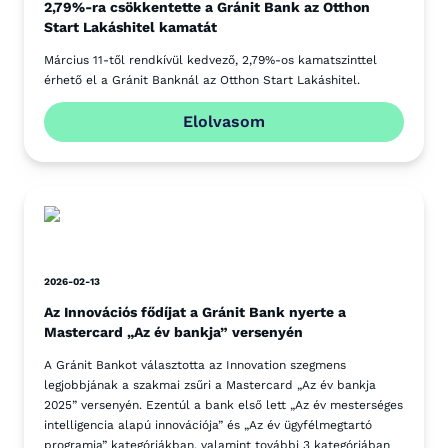
2,79%-ra csökkentette a Gránit Bank az Otthon
Start Lakáshitel kamatát
Március 11-től rendkívül kedvező, 2,79%-os kamatszinttel
érhető el a Gránit Banknál az Otthon Start Lakáshitel.
Elolvasom
2026-02-13
Az Innovációs fődíjat a Gránit Bank nyerte a
Mastercard „Az év bankja” versenyén
A Gránit Bankot választotta az Innovation szegmens
legjobbjának a szakmai zsűri a Mastercard „Az év bankja
2025” versenyén. Ezentúl a bank első lett „Az év mesterséges
intelligencia alapú innovációja” és „Az év ügyfélmegtartó
programja” kategóriákban, valamint további 3 kategóriában