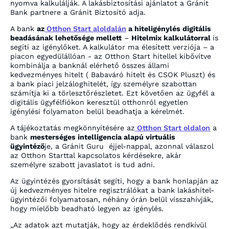
nyomva kalkulálják. A lakásbiztosítási ajánlatot a Gránit
Bank partnere a Gránit Biztosító adja.
A bank
az
Otthon Start aloldalán
a hiteligénylés digitális
beadásának lehetősége mellett
–
Hitelmix kalkulátorral
is
segíti az igénylőket. A kalkulátor ma élesített verziója – a
piacon egyedülállóan - az Otthon Start hitellel kibővítve
kombinálja a banknál elérhető összes állami
kedvezményes hitelt ( Babaváró hitelt és CSOK Pluszt) és
a bank piaci jelzáloghitelét, így személyre szabottan
számítja ki a törlesztőrészletet. Ezt követően az ügyfél a
digitális ügyfélfiókon keresztül otthonról egyetlen
igénylési folyamaton belül beadhatja a kérelmét.
A tájékoztatás megkönnyítésére az
Otthon Start oldalon
a
bank
mesterséges intelligencia alapú virtuális
ügyintéző
je, a Gránit Guru éjjel-nappal, azonnal válaszol
az Otthon Starttal kapcsolatos kérdésekre, akár
személyre szabott javaslatot is tud adni.
Az ügyintézés gyorsítását segíti, hogy a bank honlapján az
új kedvezményes hitelre regisztrálókat a bank lakáshitel-
ügyintézői folyamatosan, néhány órán belül visszahívják,
hogy mielőbb beadható legyen az igénylés.
„Az adatok azt mutatják, hogy az érdeklődés rendkívül