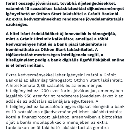
forint összegű jóváírással, továbbá díjelengedésekkel,
valamint 10 százalékos lakásbiztosítási díjkedvezménnyel
igényelhető az Otthon Start lakáshitel a Gránit Banknál.
Az extra kedvezményekhez rendszeres jövedelemátutalás
szükséges.
A hitel iránt érdeklődőket új innovációk is támogatják,
mint a Gránit Hitelmix kalkulátor, amellyel a többi
kedvezményes hitel és a bank piaci lakáshitele is
kombinálható az Otthon Start lakáshitellel. A
tájékoztatást mesterséges intelligencia segíti, a
hiteligénylést pedig a bank digitális ügyfélfiókjából online
is el lehet indítani.
Extra kedvezményekkel lehet igényelni mától a Gránit
Banknál az államilag támogatott Otthon Start lakáshitelt.
A hitel kamata 2,85 százalék és az eredményes
hiteligényléshez 200 ezer forint jóváírás jár, amennyiben
legalább 250 ezer forint rendszeres jövedelem érkezik az
adós és az adóstárs számlájára együttesen. A
hiteligényléshez kapcsolódó egyes díjakat elengedi a bank
és 10 százalékos díjkedvezménnyel lehet lakásbiztosítást
kötni a finanszírozott lakáshoz, amennyiben a biztosítás
díját a banki mobilapplikáció menüjében az extra
funkciókon belül található lakásbiztosítás gombra