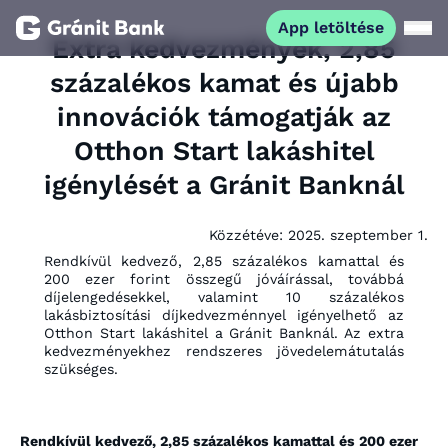
App letöltése
Extra kedvezmények, 2,85
százalékos kamat és újabb
Magánszemélyeknek
innovációk támogatják az
Otthon Start lakáshitel
Vállalkozásoknak
igénylését a Gránit Banknál
Fiataloknak
Közzétéve:
2025. szeptember 1.
Rendkívül kedvező, 2,85 százalékos kamattal és
Befektetőknek
200 ezer forint összegű jóváírással, továbbá
díjelengedésekkel, valamint 10 százalékos
lakásbiztosítási díjkedvezménnyel igényelhető az
Kapcsolat
Otthon Start lakáshitel a Gránit Banknál. Az extra
kedvezményekhez rendszeres jövedelemátutalás
szükséges.
App letöltése
Netbank
Rendkívül kedvező, 2,85 százalékos kamattal és 200 ezer