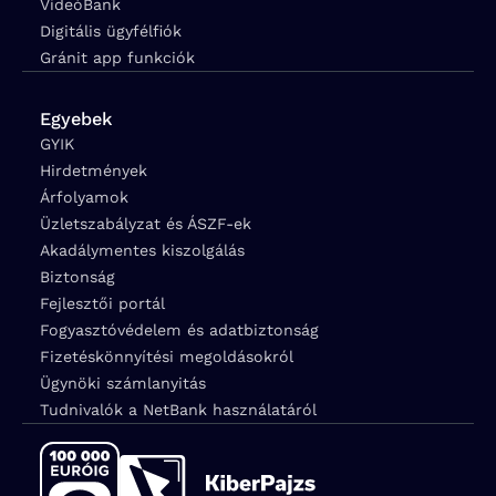
VideóBank
Digitális ügyfélfiók
Gránit app funkciók
Egyebek
GYIK
Hirdetmények
Árfolyamok
Üzletszabályzat és ÁSZF-ek
Akadálymentes kiszolgálás
Biztonság
Fejlesztői portál
Fogyasztóvédelem és adatbiztonság
Fizetéskönnyítési megoldásokról
Ügynöki számlanyitás
Tudnivalók a NetBank használatáról