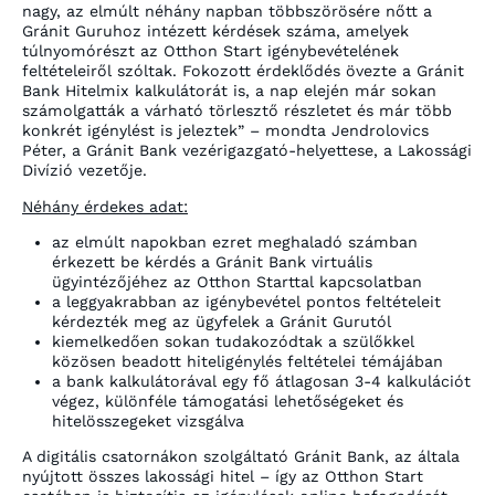
nagy, az elmúlt néhány napban többszörösére nőtt a
Gránit Guruhoz intézett kérdések száma, amelyek
túlnyomórészt az Otthon Start igénybevételének
feltételeiről szóltak. Fokozott érdeklődés övezte a Gránit
Bank Hitelmix kalkulátorát is, a nap elején már sokan
számolgatták a várható törlesztő részletet és már több
konkrét igénylést is jeleztek”
– mondta Jendrolovics
Péter, a Gránit Bank vezérigazgató-helyettese, a Lakossági
Divízió vezetője.
Néhány érdekes adat:
az elmúlt napokban ezret meghaladó számban
érkezett be kérdés a Gránit Bank virtuális
ügyintézőjéhez az Otthon Starttal kapcsolatban
a leggyakrabban az igénybevétel pontos feltételeit
kérdezték meg az ügyfelek a Gránit Gurutól
kiemelkedően sokan tudakozódtak a szülőkkel
közösen beadott hiteligénylés feltételei témájában
a bank kalkulátorával egy fő átlagosan 3-4 kalkulációt
végez, különféle támogatási lehetőségeket és
hitelösszegeket vizsgálva
A digitális csatornákon szolgáltató Gránit Bank, az általa
nyújtott összes lakossági hitel – így az Otthon Start