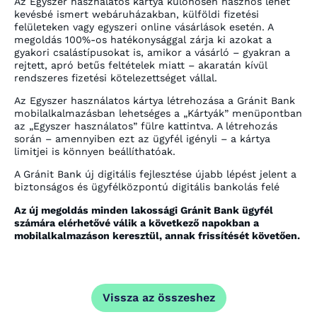
Az Egyszer használatos kártya különösen hasznos lehet
kevésbé ismert webáruházakban, külföldi fizetési
felületeken vagy egyszeri online vásárlások esetén. A
megoldás 100%-os hatékonysággal zárja ki azokat a
gyakori csalástípusokat is, amikor a vásárló – gyakran a
rejtett, apró betűs feltételek miatt – akaratán kívül
rendszeres fizetési kötelezettséget vállal.
Az Egyszer használatos kártya létrehozása a Gránit Bank
mobilalkalmazásban lehetséges a „Kártyák” menüpontban
az „Egyszer használatos” fülre kattintva. A létrehozás
során – amennyiben ezt az ügyfél igényli – a kártya
limitjei is könnyen beállíthatóak.
A Gránit Bank új digitális fejlesztése újabb lépést jelent a
biztonságos és ügyfélközpontú digitális bankolás felé
Az új megoldás minden lakossági Gránit Bank ügyfél
számára elérhetővé válik a következő napokban a
mobilalkalmazáson keresztül, annak frissítését követően.
Vissza az összeshez