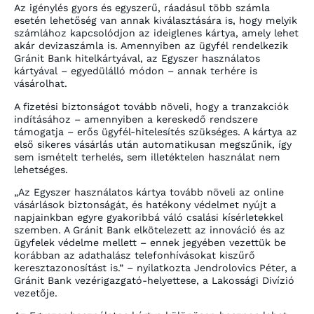
Az igénylés gyors és egyszerű, ráadásul több számla
esetén lehetőség van annak kiválasztására is, hogy melyik
számlához kapcsolódjon az ideiglenes kártya, amely lehet
akár devizaszámla is. Amennyiben az ügyfél rendelkezik
Gránit Bank hitelkártyával, az Egyszer használatos
kártyával – egyedülálló módon – annak terhére is
vásárolhat.
A fizetési biztonságot tovább növeli, hogy a tranzakciók
indításához – amennyiben a kereskedő rendszere
támogatja – erős ügyfél-hitelesítés szükséges. A kártya az
első sikeres vásárlás után automatikusan megszűnik, így
sem ismételt terhelés, sem illetéktelen használat nem
lehetséges.
„Az Egyszer használatos kártya tovább növeli az online
vásárlások biztonságát, és hatékony védelmet nyújt a
napjainkban egyre gyakoribbá váló csalási kísérletekkel
szemben. A Gránit Bank elkötelezett az innováció és az
ügyfelek védelme mellett – ennek jegyében vezettük be
korábban az adathalász telefonhívásokat kiszűrő
keresztazonosítást is.”
– nyilatkozta Jendrolovics Péter, a
Gránit Bank vezérigazgató-helyettese, a Lakossági Divízió
vezetője.