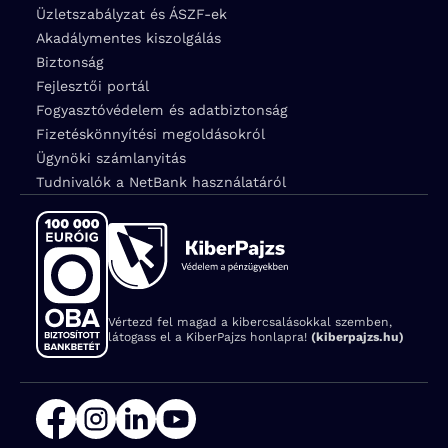
Üzletszabályzat és ÁSZF-ek
Akadálymentes kiszolgálás
Biztonság
Fejlesztői portál
Fogyasztóvédelem és adatbiztonság
Fizetéskönnyítési megoldásokról
Ügynöki számlanyitás
Tudnivalók a NetBank használatáról
Vértezd fel magad a kibercsalásokkal szemben,
látogass el a KiberPajzs honlapra!
(kiberpajzs.hu)