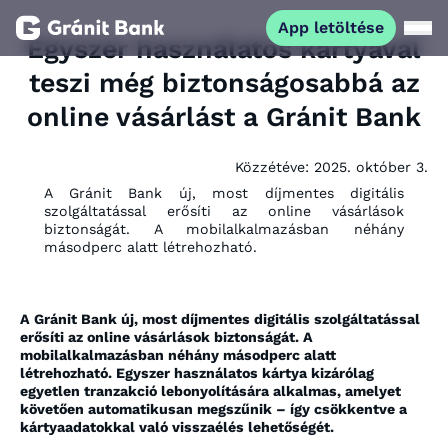
App letöltése
Egyszer használatos kártyával
teszi még biztonságosabbá az
Magánszemélyeknek
online vásárlást a Gránit Bank
Vállalkozásoknak
Közzétéve:
2025. október 3.
A Gránit Bank új, most díjmentes digitális
Fiataloknak
szolgáltatással erősíti az online vásárlások
biztonságát. A mobilalkalmazásban néhány
másodperc alatt létrehozható.
Befektetőknek
A Gránit Bank új, most díjmentes digitális szolgáltatással
Kapcsolat
erősíti az online vásárlások biztonságát. A
mobilalkalmazásban néhány másodperc alatt
létrehozható. Egyszer használatos kártya kizárólag
egyetlen tranzakció lebonyolítására alkalmas, amelyet
App letöltése
Netbank
követően automatikusan megszűnik – így csökkentve a
kártyaadatokkal való visszaélés lehetőségét.