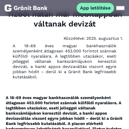
App letöltése
Tízből hatan már mobilappban
váltanak devizát
Magánszemélyeknek
Közzétéve:
2025. augusztus 1.
Vállalkozásoknak
A 18-69 éves magyar bankhasználók
személyenként átlagosan 453.000 forintot szánnak
külföldi nyaralásra. A legtöbben utazáskor, eseti
Fiataloknak
jelleggel váltanak bankszámlájukon keresztül
devizát, a banki appos devizaváltás viszont egyre
jobban hódít – derül ki a Gránit Bank legfrissebb
Befektetőknek
kutatásából.
Kapcsolat
A 18-69 éves magyar bankhasználók személyenként
átlagosan 453.000 forintot szánnak külföldi nyaralásra. A
legtöbben utazáskor, eseti jelleggel váltanak
App letöltése
bankszámlájukon keresztül devizát, a banki appos
Netbank
devizaváltás viszont egyre jobban hódít – derül ki a Gránit
Bank legfrissebb kutatásából. A piacon elérhető
kedvezményes lehetőségek használatával, illetve tudatos