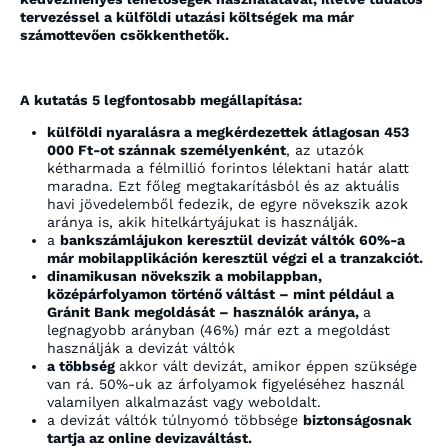
tervezéssel a külföldi utazási költségek ma már
számottevően csökkenthetők.
A kutatás 5 legfontosabb megállapítása:
külföldi nyaralásra a megkérdezettek átlagosan 453
000 Ft-ot szánnak személyenként
, az utazók
kétharmada a félmillió forintos lélektani határ alatt
maradna. Ezt főleg megtakarításból és az aktuális
havi jövedelemből fedezik, de egyre növekszik azok
aránya is, akik hitelkártyájukat is használják.
a
bankszámlájukon keresztül devizát váltók 60%-a
már mobilapplikáción keresztül végzi el a tranzakciót.
dinamikusan növekszik a mobilappban,
középárfolyamon történő váltást – mint például a
Gránit Bank megoldását – használók aránya,
a
legnagyobb arányban (46%) már ezt a megoldást
használják a devizát váltók
a többség
akkor vált devizát, amikor éppen szüksége
van rá. 50%-uk az árfolyamok figyeléséhez használ
valamilyen alkalmazást vagy weboldalt.
a devizát váltók túlnyomó többsége
biztonságosnak
tartja az online devizaváltást.