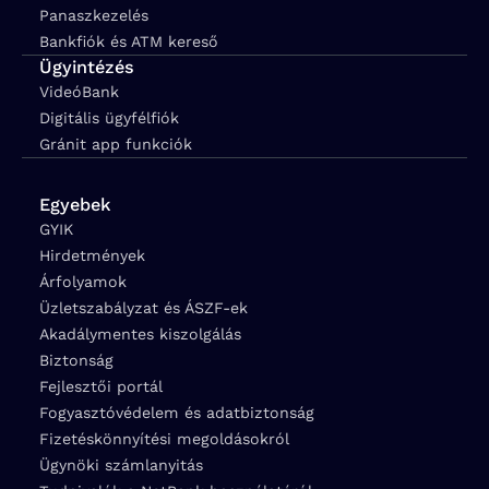
Panaszkezelés
Bankfiók és ATM kereső
Ügyintézés
VideóBank
Digitális ügyfélfiók
Gránit app funkciók
Egyebek
GYIK
Hirdetmények
Árfolyamok
Üzletszabályzat és ÁSZF-ek
Akadálymentes kiszolgálás
Biztonság
Fejlesztői portál
Fogyasztóvédelem és adatbiztonság
Fizetéskönnyítési megoldásokról
Ügynöki számlanyitás