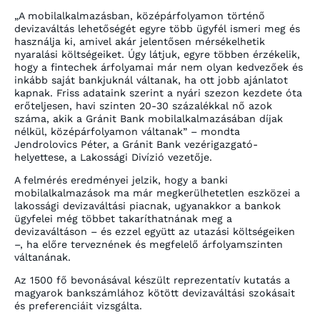
„A mobilalkalmazásban, középárfolyamon történő
devizaváltás lehetőségét egyre több ügyfél ismeri meg és
használja ki, amivel akár jelentősen mérsékelhetik
nyaralási költségeiket. Úgy látjuk, egyre többen érzékelik,
hogy a fintechek árfolyamai már nem olyan kedvezőek és
inkább saját bankjuknál váltanak, ha ott jobb ajánlatot
kapnak. Friss adataink szerint a nyári szezon kezdete óta
erőteljesen, havi szinten 20-30 százalékkal nő azok
száma, akik a Gránit Bank mobilalkalmazásában díjak
nélkül, középárfolyamon váltanak”
– mondta
Jendrolovics Péter, a Gránit Bank vezérigazgató-
helyettese, a Lakossági Divízió vezetője.
A felmérés eredményei jelzik, hogy a banki
mobilalkalmazások ma már megkerülhetetlen eszközei a
lakossági devizaváltási piacnak, ugyanakkor a bankok
ügyfelei még többet takaríthatnának meg a
devizaváltáson – és ezzel együtt az utazási költségeiken
–, ha előre terveznének és megfelelő árfolyamszinten
váltanának.
Az 1500 fő bevonásával készült reprezentatív kutatás a
magyarok bankszámlához kötött devizaváltási szokásait
és preferenciáit vizsgálta.