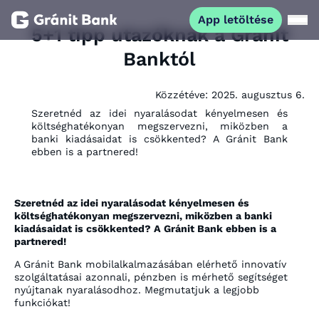
App letöltése
5+1 tipp utazóknak a Gránit
Banktól
Magánszemélyeknek
Közzétéve:
2025. augusztus 6.
Vállalkozásoknak
Szeretnéd az idei nyaralásodat kényelmesen és
költséghatékonyan megszervezni, miközben a
banki kiadásaidat is csökkented? A Gránit Bank
Fiataloknak
ebben is a partnered!
Befektetőknek
Szeretnéd az idei nyaralásodat kényelmesen és
költséghatékonyan megszervezni, miközben a banki
kiadásaidat is csökkented? A Gránit Bank ebben is a
Kapcsolat
partnered!
A Gránit Bank mobilalkalmazásában elérhető innovatív
szolgáltatásai azonnali, pénzben is mérhető segítséget
App letöltése
Netbank
nyújtanak nyaralásodhoz. Megmutatjuk a legjobb
funkciókat!