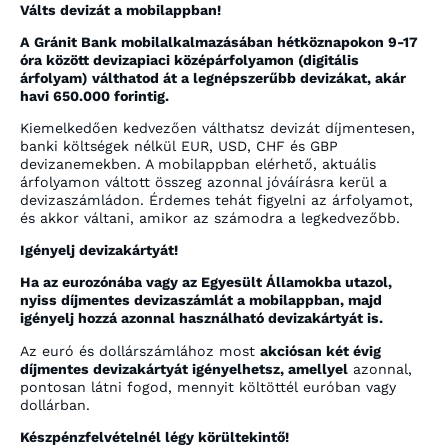
Válts devizát a mobilappban!
A Gránit Bank mobilalkalmazásában hétköznapokon 9-17
óra között devizapiaci középárfolyamon (digitális
árfolyam) válthatod át a legnépszerűbb devizákat, akár
havi 650.000 forintig.
Kiemelkedően kedvezően válthatsz devizát díjmentesen,
banki költségek nélkül EUR, USD, CHF és GBP
devizanemekben. A mobilappban elérhető, aktuális
árfolyamon váltott összeg azonnal jóváírásra kerül a
devizaszámládon. Érdemes tehát figyelni az árfolyamot,
és akkor váltani, amikor az számodra a legkedvezőbb.
Igényelj devizakártyát!
Ha az eurozónába vagy az Egyesült Államokba utazol,
nyiss díjmentes devizaszámlát a mobilappban, majd
igényelj hozzá azonnal használható devizakártyát is.
Az euró és dollárszámlához most
akciósan két évig
díjmentes devizakártyát igényelhetsz, amellyel
azonnal,
pontosan látni fogod, mennyit költöttél euróban vagy
dollárban.
Készpénzfelvételnél légy körültekintő!