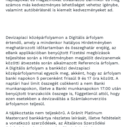
számos más kedvezményes lehetőséget vehetsz igénybe,
valamint autóbérlésnél is kiemelt kedvezményeket ad.
Devizapiaci középárfolyamon a Digitális árfolyam
értendő, amely a mindenkor hatályos Hirdetményben
meghatározott időtartamban és összeghatár erejéig, az
eBank applikációban benyújtott Fizetési megbízások
teljesítése során a Hirdetményben megjelölt devizanemek
közötti átvezetés során alkalmazott Referencia árfolyam.
A Digitális árfolyam a bankközi devizapiaci
középárfolyammal egyezik meg, akként, hogy az árfolyam
banki napokon 5 percenként frissül 9 és 17 óra között. A
naptári havi limit összegét csökkenti a nem Banki
munkanapokon, illetve a Banki munkanapokon 17:00 után
benyújtott tranzakciók összege is, függetlenül attól, hogy
ezen esetekben a devizaváltás a Számlakonverziós
árfolyamon teljesül.
A tájékoztatás nem teljeskörű. A Gránit Platinum
Mastercard bankkártya részletes leírását, illetve feltételeit
a vonatkozó szerződések, az Általános Szerződési