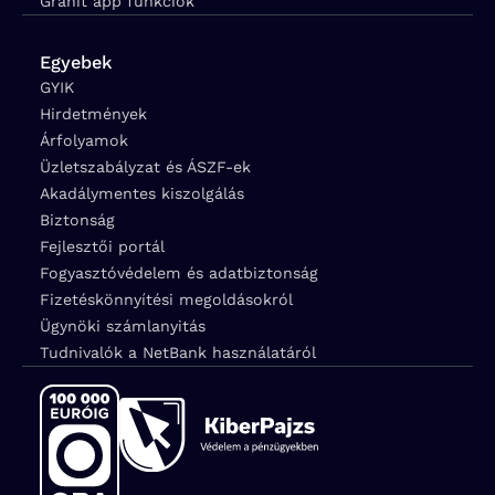
Gránit app funkciók
Egyebek
GYIK
Hirdetmények
Árfolyamok
Üzletszabályzat és ÁSZF-ek
Akadálymentes kiszolgálás
Biztonság
Fejlesztői portál
Fogyasztóvédelem és adatbiztonság
Fizetéskönnyítési megoldásokról
Ügynöki számlanyitás
Tudnivalók a NetBank használatáról