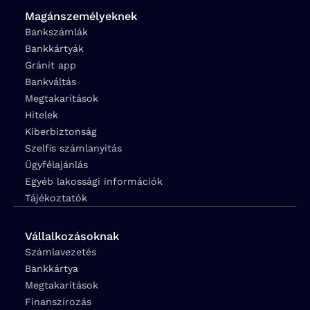
Magánszemélyeknek
Bankszámlák
Bankkártyák
Gránit app
Bankváltás
Megtakarítások
Hitelek
Kiberbiztonság
Szelfis számlanyitás
Ügyfélajánlás
Egyéb lakossági információk
Tájékoztatók
Vállalkozásoknak
Számlavezetés
Bankkártya
Megtakarítások
Finanszírozás