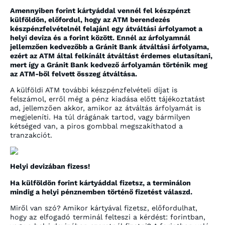
Amennyiben forint kártyáddal vennél fel készpénzt
külföldön, előfordul, hogy az ATM berendezés
készpénzfelvételnél felajánl egy átváltási árfolyamot a
helyi deviza és a forint között. Ennél az árfolyamnál
jellemzően kedvezőbb a Gránit Bank átváltási árfolyama,
ezért az ATM által felkínált átváltást érdemes elutasítani,
mert így a Gránit Bank kedvező árfolyamán történik meg
az ATM-ből felvett összeg átváltása.
A külföldi ATM további készpénzfelvételi díjat is
felszámol, erről még a pénz kiadása előtt tájékoztatást
ad, jellemzően akkor, amikor az átváltás árfolyamát is
megjeleníti. Ha túl drágának tartod, vagy bármilyen
kétséged van, a piros gombbal megszakíthatod a
tranzakciót.
Helyi devizában fizess!
Ha külföldön forint kártyáddal fizetsz, a terminálon
mindig a helyi pénznemben történő fizetést válaszd.
Miről van szó? Amikor kártyával fizetsz, előfordulhat,
hogy az elfogadó terminál felteszi a kérdést: forintban,