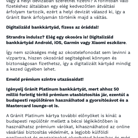
vagy a helyi devizában szeretnél fizetni? A forintban való
fizetéshez általában egy elég kedvezőtlen átváltási
árfolyam tartozik, ezért a helyi devizát válaszd ki, így a
Gránit Bank árfolyamán történik majd a váltás.
Digitalizáld bankkártyád, fizess az óráddal!
Strandra indulsz? Elég egy okosóra is! Digitalizáld
bankkártyád Android, iOS, Garmin vagy Xiaomi eszközre
.
Így nem szükséges még az okostelefonodat sem levinni a
vízpartra, hiszen okosórád segítségével könnyen és
biztonságosan fizethetsz, így a digitalizált kártyád mindig
a kezed ügyében lehet.
Emeld prémium szintre utazásaidat!
Igényelj Gránit Platinum bankkártyát, mert ahhoz 50
millió forintig térítő prémium utasbiztosítás jár, ezentúl a
budapesti repülőtéren használhatod a gyorsítósávot és a
Mastercard lounge-ot is.
A Gránit Platinum kártya további előnyöket is kínál: a
budapesti repülőtér mellett a bécsi légikikötőben is
használhatsz prémium várókat, kihasználhatod az online
vásárlási biztosítás védelmét, a legjobb külföldi
napilapokat és magazinokat olvashatod bármikor és még