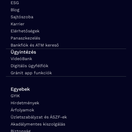
ESG
Blog
Sajtószoba
Karrier
Elérhetőségek
Panaszkezelés
Bankfiók és ATM kereső
Ügyintézés
VideóBank
Digitális ügyfélfiók
Gránit app funkciók
Egyebek
GYIK
Hirdetmények
Árfolyamok
Üzletszabályzat és ÁSZF-ek
Akadálymentes kiszolgálás
Biztonság