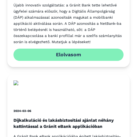
Újabb innovatív szolgáltatás: a Gránit Bank tette lehetővé
ügyfelei számára először, hogy a Digitális Állampolgárság
(DÁP) alkalmazással azonosítsák magukat a mobilbanki
applikáció aktiválása során. A DÁP azonosítás a NetBank-ba
történő belépésnél is használható, sőt: a DÁP
összekapcsolása a banki profillal már a szelfis számlanyitás
során is elvégezhető. Mutatjuk a lépéseket!
Elolvasom
2024-03-06
Díjkalkuláció és lakásbiztosítási ajánlat néhány
kattintással a Gránit eBank applikációban
A Gránit Bank eBank applikációjába épített lakásbiztosítás-