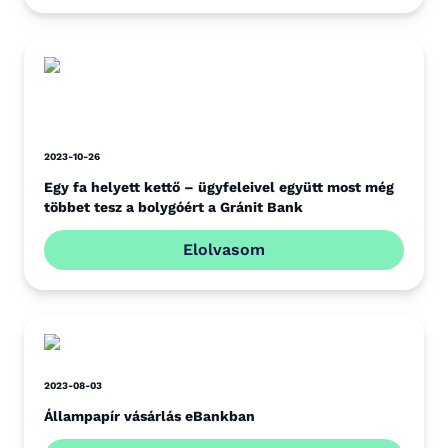
2023-10-26
Egy fa helyett kettő – ügyfeleivel együtt most még
többet tesz a bolygóért a Gránit Bank
Elolvasom
2023-08-03
Állampapír vásárlás eBankban