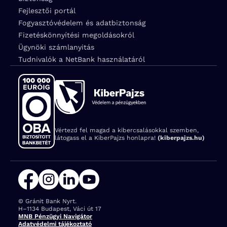
Fejlesztői portál
Fogyasztóvédelem és adatbiztonság
Fizetéskönnyítési megoldásokról
Ügynöki számlanyitás
Tudnivalók a NetBank használatáról
Vértezd fel magad a kibercsalásokkal szemben,
látogass el a KiberPajzs honlapra!
(kiberpajzs.hu)
© Gránit Bank Nyrt.
Cím:
H–1134 Budapest, Váci út 17
MNB Pénzügyi Navigátor
Adatvédelmi tájékoztató