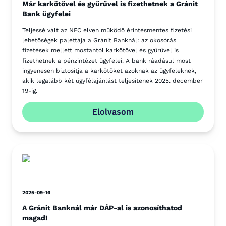
Már karkötővel és gyűrűvel is fizethetnek a Gránit
Bank ügyfelei
Teljessé vált az NFC elven működő érintésmentes fizetési
lehetőségek palettája a Gránit Banknál: az okosórás
fizetések mellett mostantól karkötővel és gyűrűvel is
fizethetnek a pénzintézet ügyfelei. A bank ráadásul most
ingyenesen biztosítja a karkötőket azoknak az ügyfeleknek,
akik legalább két ügyfélajánlást teljesítenek 2025. december
19-ig.
Elolvasom
2025-09-16
A Gránit Banknál már DÁP-al is azonosíthatod
magad!