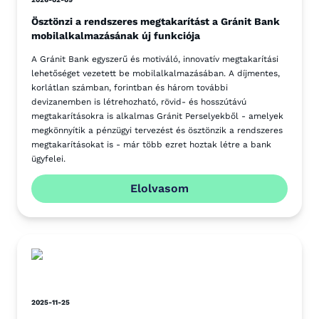
Ösztönzi a rendszeres megtakarítást a Gránit Bank
mobilalkalmazásának új funkciója
A Gránit Bank egyszerű és motiváló, innovatív megtakarítási
lehetőséget vezetett be mobilalkalmazásában. A díjmentes,
korlátlan számban, forintban és három további
devizanemben is létrehozható, rövid- és hosszútávú
megtakarításokra is alkalmas Gránit Perselyekből - amelyek
megkönnyítik a pénzügyi tervezést és ösztönzik a rendszeres
megtakarításokat is - már több ezret hoztak létre a bank
ügyfelei.
Elolvasom
2025-11-25