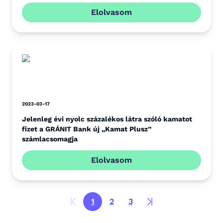
Elolvasom
2023-03-17
Jelenleg évi nyolc százalékos látra szóló kamatot
fizet a GRÁNIT Bank új „Kamat Plusz”
számlacsomagja
Elolvasom
1
2
3