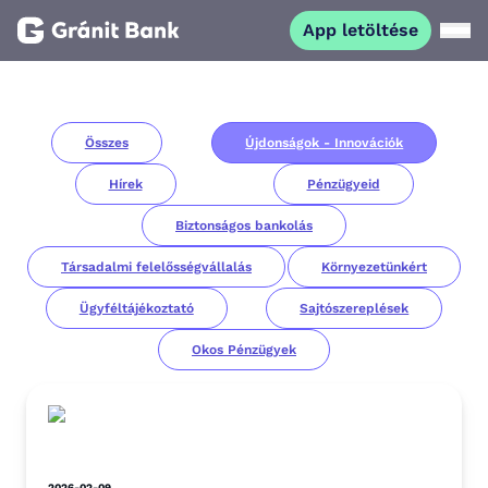
App letöltése
Magánszemélyeknek
Összes
Újdonságok - Innovációk
Vállalkozásoknak
Hírek
Pénzügyeid
Fiataloknak
Biztonságos bankolás
Társadalmi felelősségvállalás
Környezetünkért
Befektetőknek
Ügyféltájékoztató
Sajtószereplések
Okos Pénzügyek
Kapcsolat
App letöltése
Netbank
2026-02-09