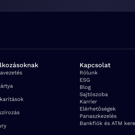
alkozásoknak
Kapcsolat
avezetés
Rólunk
ESG
ártya
Blog
Sajtószoba
karítások
Karrier
Elérhetőségek
szírozás
Panaszkezelés
Bankfiók és ATM ker
ury