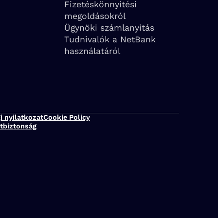
Fizetéskönnyítési
megoldásokról
Ügynöki számlanyitás
Tudnivalók a NetBank
használatáról
i nyilatkozat
Cookie Policy
tbiztonság