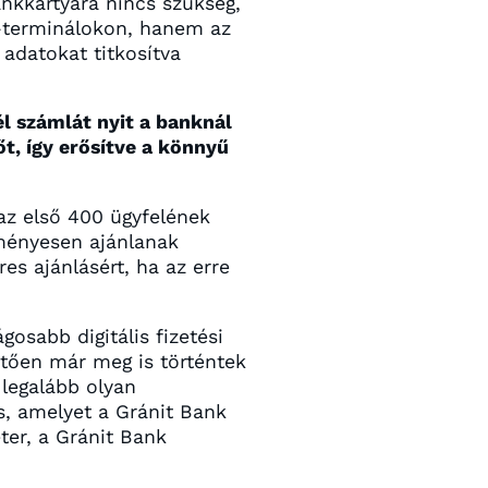
ankkártyára nincs szükség,
S-terminálokon, hanem az
 adatokat titkosítva
él számlát nyit a banknál
őt, így erősítve a könnyű
az első 400 ügyfelének
dményesen ajánlanak
es ajánlásért, ha az erre
osabb digitális fizetési
etően már meg is történtek
 legalább olyan
s, amelyet a Gránit Bank
er, a Gránit Bank