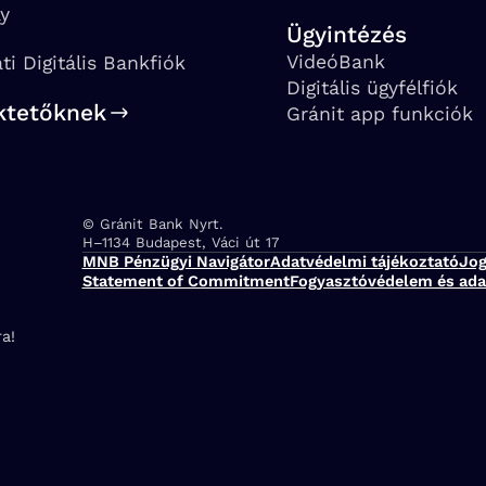
ay
Ügyintézés
VideóBank
ati Digitális Bankfiók
Digitális ügyfélfiók
ktetőknek
Gránit app funkciók
© Gránit Bank Nyrt.
Cím:
H–1134 Budapest, Váci út 17
MNB Pénzügyi Navigátor
Adatvédelmi tájékoztató
Jog
Statement of Commitment
Fogyasztóvédelem és ada
a!