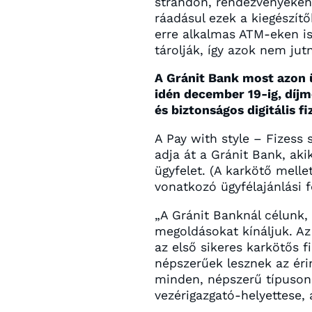
strandon, rendezvényeken.
ráadásul ezek a kiegészí
erre alkalmas ATM-eken is 
tárolják, így azok nem jut
A Gránit Bank most azon ü
idén december 19-ig, díjme
és biztonságos digitális f
A Pay with style – Fizess
adja át a Gránit Bank, ak
ügyfelet. (A karkötő melle
vonatkozó ügyfélajánlási fel
„A Gránit Banknál célunk,
megoldásokat kínáljuk. Az
az első sikeres karkötős f
népszerűek lesznek az éri
minden, népszerű típuson m
vezérigazgató-helyettese, 