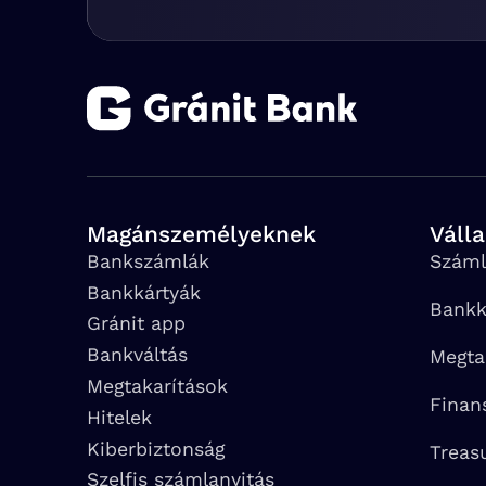
Magánszemélyeknek
Váll
Bankszámlák
Száml
Bankkártyák
Bankk
Gránit app
Bankváltás
Megta
Megtakarítások
Finan
Hitelek
Kiberbiztonság
Treas
Szelfis számlanyitás