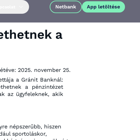
Netbank
App letöltése
pcsolat
zethetnek a
étéve:
2025. november 25.
ttája a Gránit Banknál:
ethetnek a pénzintézet
ak az ügyfeleknek, akik
App letöltése
gyre népszerűbb, hiszen
ául sportoláskor,