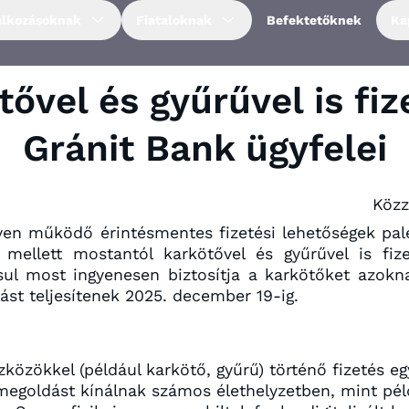
alkozásoknak
Fiataloknak
Befektetőknek
Ka
ővel és gyűrűvel is fi
Gránit Bank ügyfelei
Közz
lven működő érintésmentes fizetési lehetőségek pale
 mellett mostantól karkötővel és gyűrűvel is fiz
sul most ingyenesen biztosítja a karkötőket azokn
lást teljesítenek 2025. december 19-ig.
közökkel (például karkötő, gyűrű) történő fizetés e
megoldást kínálnak számos élethelyzetben, mint péld