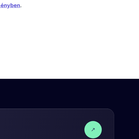
ményben
.