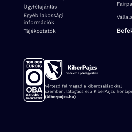
Fairp
Ügyfélajánlás
Egyéb lakossági
Vállal
információk
Befe
Tájékoztatók
Vértezd fel magad a kibercsalásokkal
szemben, látogass el a KiberPajzs honlapr
(kiberpajzs.hu)