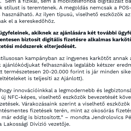
 Sem a fizikai, sem a mobiltelefonba digitalizált b
tők stílust is teremtenek. A megoldás nemcsak a PO
használható. Az ilyen típusú, viselhető eszközök az
nak el a kereskedőhöz.
gyfeleinek, akiknek az ajánlására két további ügyf
ntesen biztosít digitális fizetésre alkalmas karköt
izetési módszerek elterjedését.
 stílusosan kampányban az ingyenes karkötőt annak 
ik ajánlókódjukat felhasználva legalább kétszer ere
tt természetesen 20-20.000 forint is jár minden siker
tételeket is teljesíti az Ajánlott).
 hogy innovációinkkal a legmodernebb és legbiztonság
 új NFC-képes, viselhető eszközök bevezetését köv
izetések. Várakozásaink szerint a viselhető eszközök
ntésmentes fizetések terén, mint az okosórás fizeté
ár eddig is biztosított.”
– mondta Jendrolovics Pét
a Lakossági Divízió vezetője.