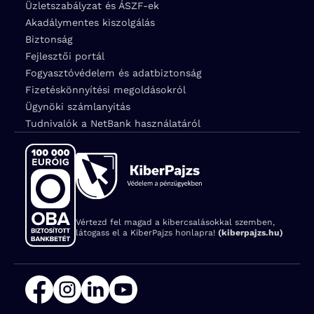
Üzletszabályzat és ÁSZF-ek
Akadálymentes kiszolgálás
Biztonság
Fejlesztői portál
Fogyasztóvédelem és adatbiztonság
Fizetéskönnyítési megoldásokról
Ügynöki számlanyitás
Tudnivalók a NetBank használatáról
Vértezd fel magad a kibercsalásokkal szemben,
látogass el a KiberPajzs honlapra!
(kiberpajzs.hu)