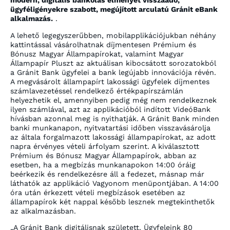
modern, digitális bankolás élményét visszaadó,
ügyféligényekre szabott, megújított arculatú Gránit eBank
alkalmazás.
.
A lehető legegyszerűbben, mobilapplikációjukban néhány
kattintással vásárolhatnak díjmentesen Prémium és
Bónusz Magyar Állampapírokat, valamint Magyar
Állampapír Pluszt az aktuálisan kibocsátott sorozatokból
a Gránit Bank ügyfelei a bank legújabb innovációja révén.
A megvásárolt állampapírt lakossági ügyfelek díjmentes
számlavezetéssel rendelkező értékpapírszámlán
helyezhetik el, amennyiben pedig még nem rendelkeznek
ilyen számlával, azt az applikációból indított VideóBank
hívásban azonnal meg is nyithatják. A Gránit Bank minden
banki munkanapon, nyitvatartási időben visszavásárolja
az általa forgalmazott lakossági állampapírokat, az adott
napra érvényes vételi árfolyam szerint. A kiválasztott
Prémium és Bónusz Magyar Állampapírok, abban az
esetben, ha a megbízás munkanapokon 14:00 óráig
beérkezik és rendelkezésre áll a fedezet, másnap már
láthatók az applikáció Vagyonom menüpontjában. A 14:00
óra után érkezett vételi megbízások esetében az
állampapírok két nappal később lesznek megtekinthetők
az alkalmazásban.
„A Gránit Bank digitálisnak született. Ügyfeleink 80