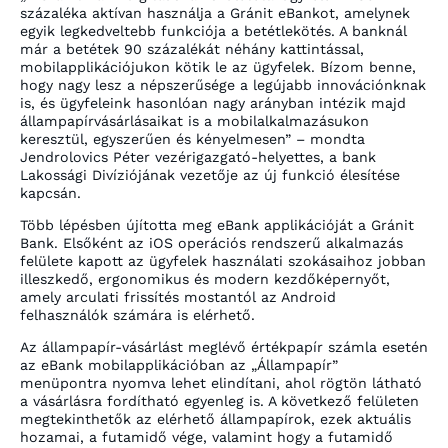
százaléka aktívan használja a Gránit eBankot, amelynek
egyik legkedveltebb funkciója a betétlekötés. A banknál
már a betétek 90 százalékát néhány kattintással,
mobilapplikációjukon kötik le az ügyfelek. Bízom benne,
hogy nagy lesz a népszerűsége a legújabb innovációnknak
is, és ügyfeleink hasonlóan nagy arányban intézik majd
állampapírvásárlásaikat is a mobilalkalmazásukon
keresztül, egyszerűen és kényelmesen” – mondta
Jendrolovics Péter vezérigazgató-helyettes, a bank
Lakossági Divíziójának vezetője az új funkció élesítése
kapcsán.
Több lépésben újította meg eBank applikációját a Gránit
Bank. Elsőként az iOS operációs rendszerű alkalmazás
felülete kapott az ügyfelek használati szokásaihoz jobban
illeszkedő, ergonomikus és modern kezdőképernyőt,
amely arculati frissítés mostantól az Android
felhasználók számára is elérhető.
Az állampapír-vásárlást meglévő értékpapír számla esetén
az eBank mobilapplikációban az „Állampapír”
menüpontra nyomva lehet elindítani, ahol rögtön látható
a vásárlásra fordítható egyenleg is. A következő felületen
megtekinthetők az elérhető állampapírok, ezek aktuális
hozamai, a futamidő vége, valamint hogy a futamidő