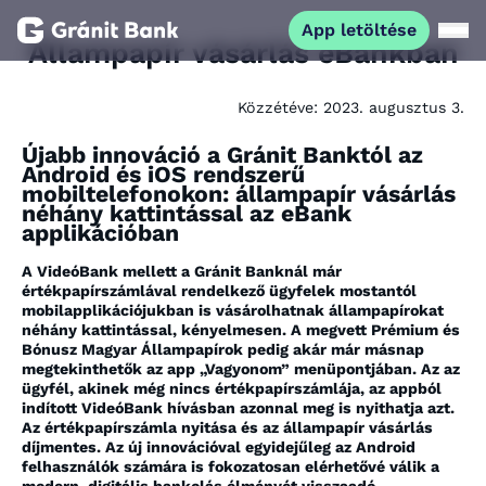
App letöltése
Állampapír vásárlás eBankban
Magánszemélyeknek
Közzétéve:
2023. augusztus 3.
Újabb innováció a Gránit Banktól az
Vállalkozásoknak
Android és iOS rendszerű
mobiltelefonokon: állampapír vásárlás
néhány kattintással az eBank
Fiataloknak
applikációban
A VideóBank mellett a Gránit Banknál már
Befektetőknek
értékpapírszámlával rendelkező ügyfelek mostantól
mobilapplikációjukban is vásárolhatnak állampapírokat
néhány kattintással, kényelmesen. A megvett Prémium és
Bónusz Magyar Állampapírok pedig akár már másnap
Kapcsolat
megtekinthetők az app „Vagyonom” menüpontjában. Az az
ügyfél, akinek még nincs értékpapírszámlája, az appból
indított VideóBank hívásban azonnal meg is nyithatja azt.
App letöltése
Az értékpapírszámla nyitása és az állampapír vásárlás
Netbank
díjmentes. Az új innovációval egyidejűleg az Android
felhasználók számára is fokozatosan elérhetővé válik a