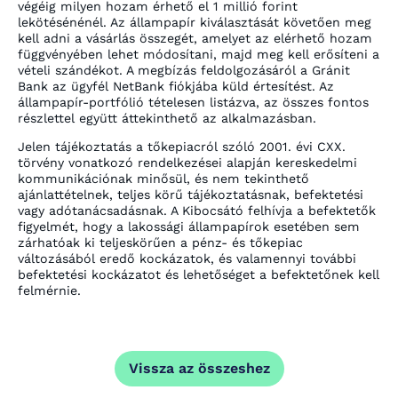
végéig milyen hozam érhető el 1 millió forint
lekötésénénél. Az állampapír kiválasztását követően meg
kell adni a vásárlás összegét, amelyet az elérhető hozam
függvényében lehet módosítani, majd meg kell erősíteni a
vételi szándékot. A megbízás feldolgozásáról a Gránit
Bank az ügyfél NetBank fiókjába küld értesítést. Az
állampapír-portfólió tételesen listázva, az összes fontos
részlettel együtt áttekinthető az alkalmazásban.
Jelen tájékoztatás a tőkepiacról szóló 2001. évi CXX.
törvény vonatkozó rendelkezései alapján kereskedelmi
kommunikációnak minősül, és nem tekinthető
ajánlattételnek, teljes körű tájékoztatásnak, befektetési
vagy adótanácsadásnak. A Kibocsátó felhívja a befektetők
figyelmét, hogy a lakossági állampapírok esetében sem
zárhatóak ki teljeskörűen a pénz- és tőkepiac
változásából eredő kockázatok, és valamennyi további
befektetési kockázatot és lehetőséget a befektetőnek kell
felmérnie.
Vissza az összeshez