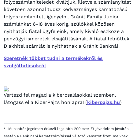
folyószámlahiteledet kiváltjuk, illetve a számlanyitást
követően azonnal tudsz kedvezményes kamatozású
folyószámlahitelt igényelni. Gránit Family Junior
számlánkat 6-18 éves korig, szülőkkel közösen
nyithatják fiatal ügyfeleink, amely kiváló eszköze a
pénzügyi ismeretek elsajátításának. A fiatal felnőttek
Diákhitel számlát is nyithatnak a Gránit Banknál!
Szeretnék többet tudni a termékekről és
szolgáltatásokról
Vértezd fel magad a kibercsalásokkal szemben,
látogass el a KiberPajzs honlapra! (
kiberpajzs.hu
)
*
Munkabér jogcímen érkező legalább 200 ezer Ft jövedelem jóváírás
esetén a Bank napi kamatszámítással változó kamatot fizet, melynek