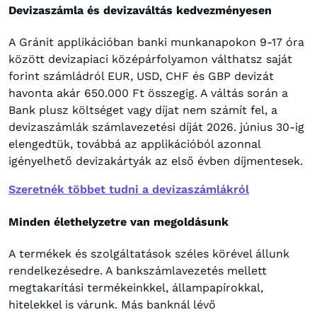
Devizaszámla és devizaváltás kedvezményesen
A Gránit applikációban banki munkanapokon 9-17 óra
között devizapiaci középárfolyamon válthatsz saját
forint számládról EUR, USD, CHF és GBP devizát
havonta akár 650.000 Ft összegig. A váltás során a
Bank plusz költséget vagy díjat nem számít fel, a
devizaszámlák számlavezetési díját 2026. június 30-ig
elengedtük, továbbá az applikációból azonnal
igényelhető devizakártyák az első évben díjmentesek.
Szeretnék többet tudni a devizaszámlákról
Minden élethelyzetre van megoldásunk
A termékek és szolgáltatások széles körével állunk
rendelkezésedre. A bankszámlavezetés mellett
megtakarítási termékeinkkel, állampapírokkal,
hitelekkel is várunk. Más banknál lévő