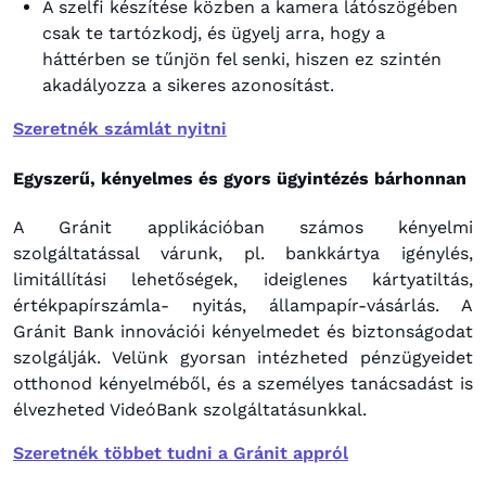
A szelfi készítése közben a kamera látószögében
csak te tartózkodj, és ügyelj arra, hogy a
háttérben se tűnjön fel senki, hiszen ez szintén
akadályozza a sikeres azonosítást.
Szeretnék számlát nyitni
Egyszerű, kényelmes és gyors ügyintézés bárhonnan
A Gránit applikációban számos kényelmi
szolgáltatással várunk, pl. bankkártya igénylés,
limitállítási lehetőségek, ideiglenes kártyatiltás,
értékpapírszámla- nyitás, állampapír-vásárlás. A
Gránit Bank innovációi kényelmedet és biztonságodat
szolgálják. Velünk gyorsan intézheted pénzügyeidet
otthonod kényelméből, és a személyes tanácsadást is
élvezheted VideóBank szolgáltatásunkkal.
Szeretnék többet tudni a Gránit appról