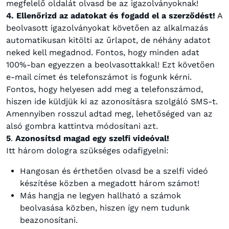
megfelelő oldalát olvasd be az igazolványoknak!
4. Ellenőrizd az adatokat és fogadd el a szerződést!
A
beolvasott igazolványokat követően az alkalmazás
automatikusan kitölti az űrlapot, de néhány adatot
neked kell megadnod. Fontos, hogy minden adat
100%-ban egyezzen a beolvasottakkal! Ezt követően
e-mail címet és telefonszámot is fogunk kérni.
Fontos, hogy helyesen add meg a telefonszámod,
hiszen ide küldjük ki az azonosításra szolgáló SMS-t.
Amennyiben rosszul adtad meg, lehetőséged van az
alsó gombra kattintva módosítani azt.
5
.
Azonosítsd magad egy szelfi videóval!
Itt három dologra szükséges odafigyelni:
Hangosan és érthetően olvasd be a szelfi videó
készítése közben a megadott három számot!
Más hangja ne legyen hallható a számok
beolvasása közben, hiszen így nem tudunk
beazonosítani.