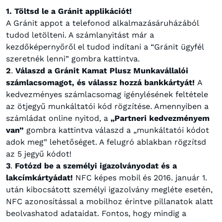
1. Töltsd le a Gránit applikációt!
A Gránit appot a telefonod alkalmazásáruházából
tudod letölteni. A számlanyitást már a
kezdőképernyőről el tudod indítani a “Gránit ügyfél
szeretnék lenni” gombra kattintva.
2
.
Válaszd a Gránit Kamat Plusz Munkavállalói
számlacsomagot, és válassz hozzá bankkártyát!
A
kedvezményes számlacsomag igénylésének feltétele
az ötjegyű munkáltatói kód rögzítése. Amennyiben a
számládat online nyitod, a
„Partneri kedvezményem
van”
gombra kattintva válaszd a „munkáltatói kódot
adok meg” lehetőséget. A felugró ablakban rögzítsd
az 5 jegyű kódot!
3
.
Fotózd be a személyi igazolványodat és a
lakcímkártyádat!
NFC képes mobil és 2016. január 1.
után kibocsátott személyi igazolvány megléte esetén,
NFC azonosítással a mobilhoz érintve pillanatok alatt
beolvashatod adataidat. Fontos, hogy mindig a