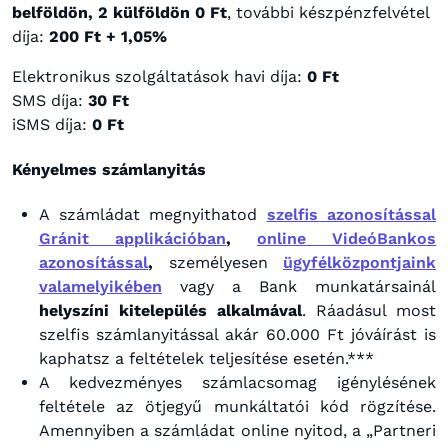
belföldön, 2 külföldön 0 Ft
, további készpénzfelvétel
díja:
200 Ft + 1,05%
Elektronikus szolgáltatások havi díja:
0 Ft
SMS díja:
30 Ft
iSMS díja:
0 Ft
Kényelmes számlanyitás
A számládat megnyithatod
szelfis azonosítással
Gránit applikációban
,
online VideóBankos
azonosítással
,
személyesen
ügyfélközpontjaink
valamelyikében
vagy a Bank munkatársainál
helyszíni kitelepülés alkalmával
. Ráadásul most
szelfis számlanyitással akár 60.000 Ft jóváírást is
kaphatsz a feltételek teljesítése esetén.***
A kedvezményes számlacsomag igénylésének
feltétele az ötjegyű munkáltatói kód rögzítése.
Amennyiben a számládat online nyitod, a „Partneri