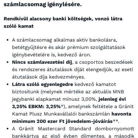
számlacsomag igénylésére.
Rendkívül alacsony banki költségek, vonzó látra
szóló kamat
A számlacsomag alkalmas aktív bankolásra,
betétgyűjtésre és akár prémium szolgáltatások
igénybevételére is, kedvező áron.
Nincs számlavezetési díj
, a csoportos beszedések
és rendszeres átutalások díját elengedjük, az eseti
átutalások díja kedvezményes.
Látra szóló egyenlegedre
kedvező kamatot
biztosítunk (melynek mértéke az aktuális MNB
jegybanki alapkamat mínusz 3,00%,
jelenleg évi
3,25% EBKM: 3,25%
*), amelynek feltétele a Gránit
Kamat Plusz Munkavállalói bankszámlán
havonta
minimum 200 ezer Ft jövedelem-jóváírás
**.
A Gránit Mastercard Standard dombornyomott
bankkártya az első évben díjmentes, a második