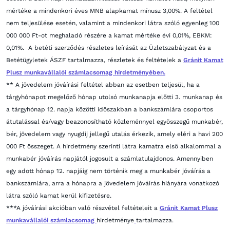
mértéke a mindenkori éves MNB alapkamat mínusz 3,00%. A feltétel
nem teljesülése esetén, valamint a mindenkori látra szóló egyenleg 100
000 000 Ft-ot meghaladó részére a kamat mértéke évi 0,01%, EBKM:
0,01%. A betéti szerződés részletes leírását az Üzletszabályzat és a
Betétügyletek ÁSZF tartalmazza, részletek és feltételek a
Gránit Kamat
Plusz munkavállalói számlacsomag hirdetményében.
** A jövedelem jóváírási feltétel abban az esetben teljesül, ha
a
tárgyhónapot megelőző hónap utolsó munkanapja előtti 3. munkanap és
a tárgyhónap 12. napja közötti időszakban
a bankszámlára csoportos
átutalással és/vagy
beazonosítható közleménnyel egyösszegű munkabér,
bér, jövedelem vagy nyugdíj jellegű utalás érkezik,
amely eléri a havi 200
000 Ft összeget.
A hirdetmény szerinti látra kamatra első alkalommal a
munkabér jóváírás napjától jogosult a számlatulajdonos.
Amennyiben
egy adott hónap 12. napjáig nem történik meg a munkabér jóváírás a
bankszámlára, arra a hónapra a
jövedelem jóváírás hiányára vonatkozó
látra szóló kamat kerül kifizetésre.
***A jóváírási akcióban való részvétel feltételeit a
Gránit Kamat Plusz
munkavállalói számlacsomag
hirdetménye
tartalmazza.