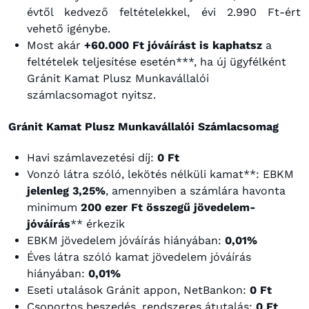
évtől kedvező feltételekkel, évi 2.990 Ft-ért
vehető igénybe.
Most akár
+60.000 Ft jóváírást is kaphatsz
a
feltételek teljesítése esetén***, ha új ügyfélként
Gránit Kamat Plusz Munkavállalói
számlacsomagot nyitsz.
Gránit Kamat Plusz Munkavállalói Számlacsomag
Havi számlavezetési díj:
0 Ft
Vonzó látra szóló, lekötés nélküli kamat**: EBKM
jelenleg 3,25%
, amennyiben a számlára havonta
minimum
200 ezer Ft összegű jövedelem-
jóváírás
** érkezik
EBKM jövedelem jóváírás hiányában:
0,01%
Éves látra szóló kamat jövedelem jóváírás
hiányában:
0,01%
Eseti utalások Gránit appon, NetBankon:
0 Ft
Csoportos beszedés, rendszeres átutalás:
0 Ft