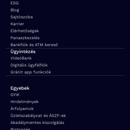
ESG
Blog
Sajtószoba
Karrier
Elérhetőségek
Panaszkezelés
Bankfiók és ATM kereső
Ügyintézés
VideóBank
Digitális ügyfélfiók
Gránit app funkciók
Egyebek
GYIK
Hirdetmények
Árfolyamok
Üzletszabályzat és ÁSZF-ek
Akadálymentes kiszolgálás
Biztonság