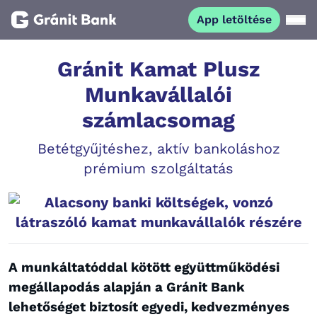
App letöltése
Magánszemélyeknek
Gránit Kamat Plusz
Munkavállalói
Vállalkozásoknak
számlacsomag
Betétgyűjtéshez, aktív bankoláshoz
Fiataloknak
prémium szolgáltatás
Befektetőknek
Alacsony banki költségek, vonzó
látraszóló kamat munkavállalók részére
Kapcsolat
A munkáltatóddal kötött együttműködési
App letöltése
Netbank
megállapodás alapján a Gránit Bank
lehetőséget biztosít egyedi, kedvezményes