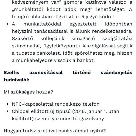
kedvezményem van” gombra kattintva válaszd a
„munkáltatói kódot adok meg” lehetőséget. A
felugró ablakban rögzítsd az 5 jegyű kódot!
A munkáltatóddal egyeztetett időpontban
helyszíni tanácsadással is állunk rendelkezésedre.
Szakértő kollégáink kimagasló szolgáltatási
színvonallal, ügyfélközpontú kiszolgálással segítik
a tudatos bankolást. Időt spórolhatsz meg, hiszen
a munkahelyedre visszük a bankot.
Szelfis azonosítással történő számlanyitás
tudnivalói:
Mi szükséges hozzá?
NFC-kapcsolattal rendelkező telefon
Chippel ellátott új típusú (2016. január 1. után
kiállított) személyazonosító igazolvány
Hogyan tudsz szelfivel bankszámlát nyitni?