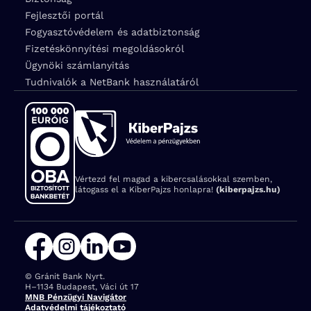
Fejlesztői portál
Fogyasztóvédelem és adatbiztonság
Fizetéskönnyítési megoldásokról
Ügynöki számlanyitás
Tudnivalók a NetBank használatáról
Vértezd fel magad a kibercsalásokkal szemben,
látogass el a KiberPajzs honlapra!
(kiberpajzs.hu)
© Gránit Bank Nyrt.
Cím:
H–1134 Budapest, Váci út 17
MNB Pénzügyi Navigátor
Adatvédelmi tájékoztató