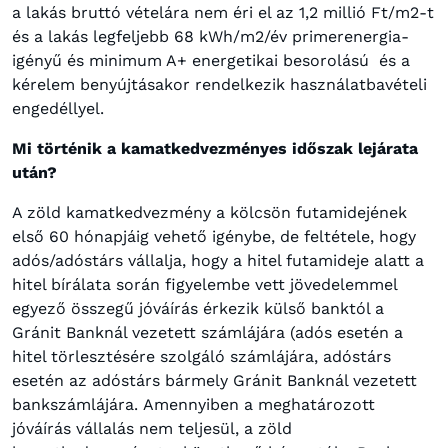
a lakás bruttó vételára nem éri el az 1,2 millió Ft/m2-t
és a lakás legfeljebb 68 kWh/m2/év primerenergia-
igényű és minimum A+ energetikai besorolású és a
kérelem benyújtásakor rendelkezik használatbavételi
engedéllyel.
Mi történik a kamatkedvezményes időszak lejárata
után?
A zöld kamatkedvezmény a kölcsön futamidejének
első 60 hónapjáig vehető igénybe, de feltétele, hogy
adós/adóstárs vállalja, hogy a hitel futamideje alatt a
hitel bírálata során figyelembe vett jövedelemmel
egyező összegű jóváírás érkezik külső banktól a
Gránit Banknál vezetett számlájára (adós esetén a
hitel törlesztésére szolgáló számlájára, adóstárs
esetén az adóstárs bármely Gránit Banknál vezetett
bankszámlájára.
Amennyiben a meghatározott
jóváírás vállalás nem teljesül, a zöld