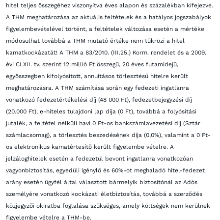
hitel teljes összegéhez viszonyítva éves alapon és százalékban kifejezve.
A THM meghatározása az aktuális feltételek és a hatályos jogszabályok
figyelembevételével történt, a feltételek változása esetén a mértéke
módosulhat továbbá a THM mutató értéke nem tükrözi a hitel
kamatkockázatát! A THM a 83/2010. (III.25.) Korm. rendelet és a 2009.
évi CLXII. tv. szerint 12 millió Ft összegű, 20 éves futamidejű,
egyösszegben kifolyósított, annuitásos törlesztésű hitelre került
meghatározásra. A THM számítása során egy fedezeti ingatlanra
vonatkozó fedezetértékelési díj (48 000 Ft), fedezetbejegyzési díj
(20.000 Ft), e-hiteles tulajdoni lap díja (0 Ft), továbbá a folyósítási
jutalék, a feltétel nélküli havi 0 Ft-os bankszámlavezetési díj (Sztár
számlacsomag), a törlesztés beszedésének díja (0,0%), valamint a 0 Ft-
os elektronikus kamatértesítő került figyelembe vételre. A
jelzáloghitelek esetén a fedezetül bevont ingatlanra vonatkozóan
vagyonbiztosítás, egyedüli igénylő és 60%-ot meghaladó hitel-fedezet
arány esetén ügyfél által választott bármelyik biztosítónál az Adós
személyére vonatkozó kockázati életbiztosítás, továbbá a szerződés
közjegyzői okiratba foglalása szükséges, amely költségek nem kerülnek
figyelembe vételre a THM-be.