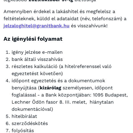
Amennyiben érdekel a lakáshitel és megfelelsz a
feltételeknek, küldd el adataidat (név, telefonszám) a
jelzaloghitel@granitbank.hu
és visszahívunk!
Az igénylési folyamat
igény jelzése e-mailen
bank általi visszahívás
részletes kalkuláció (a hitelreferenssel való
egyeztetést követően)
időpont egyeztetés és a dokumentumok
benyújtása (
kizárólag
személyesen, időpont
foglalással - a Bank központjában: 1095 Budapest,
Lechner Ödön fasor 8. III. melet, hiánytalan
dokumentációval)
hitelbírálat
szerződéskötés
folyósítás