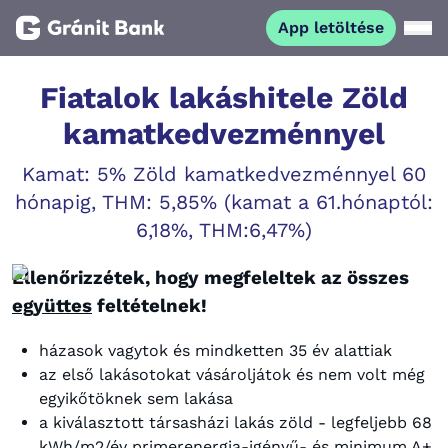
App letöltése
Magánszemélyeknek
Fiatalok lakáshitele Zöld
kamatkedvezménnyel
Vállalkozásoknak
Kamat: 5% Zöld kamatkedvezménnyel 60
hónapig, THM: 5,85% (kamat a 61.hónaptól:
Fiataloknak
6,18%, THM:6,47%)
Befektetőknek
Ellenőrizzétek, hogy megfeleltek az összes
együttes
feltételnek!
Kapcsolat
házasok vagytok és mindketten 35 év alattiak
az első lakásotokat vásároljátok és nem volt még
App letöltése
Netbank
egyikőtöknek sem lakása
a kiválasztott társasházi lakás zöld - legfeljebb 68
kWh/m2/év primerenergia-igényű- és minimum A+