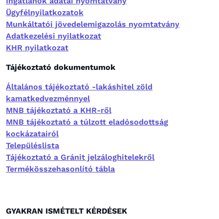
Ingatlanok adatai nyomtatvány
Ügyfélnyilatkozatok
Munkáltatói jövedelemigazolás nyomtatvány
Adatkezelési nyilatkozat
KHR nyilatkozat
Tájékoztató dokumentumok
Általános tájékoztató -lakáshitel zöld
kamatkedvezménnyel
MNB tájékoztató a KHR-ről
MNB tájékoztató a túlzott eladósodottság
kockázatairól
Településlista
Tájékoztató a Gránit jelzáloghitelekről
Termékösszehasonlító tábla
GYAKRAN ISMÉTELT KÉRDÉSEK