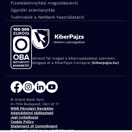
Fizetéskönnyítési megoldásokról
Ügynöki számlanyitás
Tudnivalók a NetBank használatáról
Vértezd fel magad a kibercsalásokkal szemben,
látogass el a KiberPajzs honlapra!
(kiberpajzs.hu)
© Gránit Bank Nyrt.
Cím:
H–1134 Budapest, Váci út 17
MNB Pénzügyi Navigátor
Adatvédelmi tájékoztató
Jogi nyilatkozat
Cookie Policy
Statement of Commitment
Fogyasztóvédelem és adatbiztonság