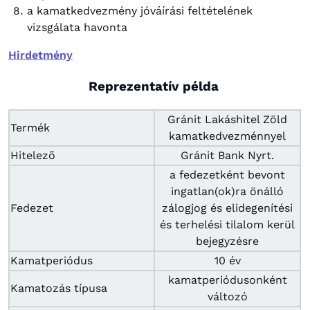
a kamatkedvezmény jóváírási feltételének
vizsgálata havonta
Hirdetmény
Reprezentatív példa
Gránit Lakáshitel Zöld
Termék
kamatkedvezménnyel
Hitelező
Gránit Bank Nyrt.
a fedezetként bevont
ingatlan(ok)ra önálló
Fedezet
zálogjog és elidegenítési
és terhelési tilalom kerül
bejegyzésre
Kamatperiódus
10 év
kamatperiódusonként
Kamatozás típusa
változó