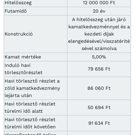
Hitelösszeg
12 000 000 Ft
Futamidő
20 év
A hitelösszeg után járó
kamatkedvezménnyel és a
Konstrukció
kezdeti díjak
elengedésével/visszatéríté
sével számolva
Kamat mértéke
5,00%
Induló havi
79 656 Ft
törlesztőrészlet
Havi törlesztő részlet a
zöld kamatkedvezmény
86 060 Ft
lejárta után
Havi törlesztő részlet
50 694 Ft
türelmi idő alatt
Havi törlesztő részlet
91 634 Ft
türelmi időt követően