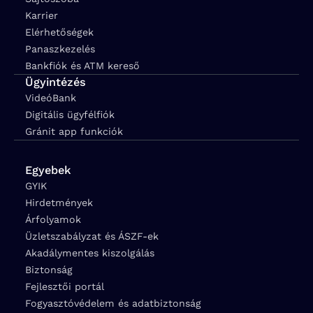
Karrier
Elérhetőségek
Panaszkezelés
Bankfiók és ATM kereső
Ügyintézés
VideóBank
Digitális ügyfélfiók
Gránit app funkciók
Egyebek
GYIK
Hirdetmények
Árfolyamok
Üzletszabályzat és ÁSZF-ek
Akadálymentes kiszolgálás
Biztonság
Fejlesztői portál
Fogyasztóvédelem és adatbiztonság