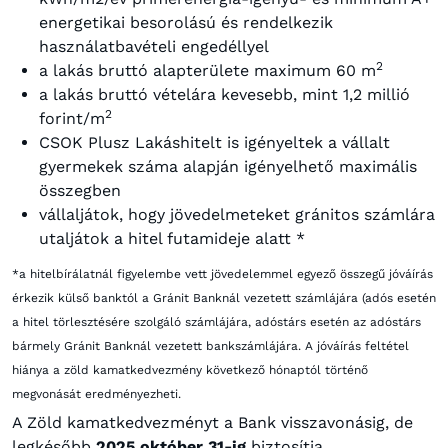
energetikai besorolású és rendelkezik
használatbavételi engedéllyel
2
a lakás bruttó alapterülete maximum 60 m
a lakás bruttó vételára kevesebb, mint 1,2 millió
2
forint/m
CSOK Plusz Lakáshitelt is igényeltek a vállalt
gyermekek száma alapján igényelhető maximális
összegben
vállaljátok, hogy jövedelmeteket gránitos számlára
utaljátok a hitel futamideje alatt *
*a hitelbírálatnál figyelembe vett jövedelemmel egyező összegű jóváírás
érkezik külső banktól a Gránit Banknál vezetett számlájára (adós esetén
a hitel törlesztésére szolgáló számlájára, adóstárs esetén az adóstárs
bármely Gránit Banknál vezetett bankszámlájára. A jóváírás feltétel
hiánya a zöld kamatkedvezmény következő hónaptól történő
megvonását eredményezheti.
A Zöld kamatkedvezményt a Bank visszavonásig, de
legkésőbb
2025.október 31-ig
biztosítja