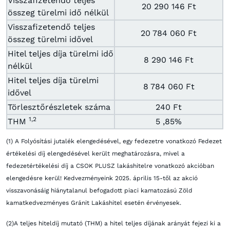
Visszafizetendő teljes
20 290 146 Ft
összeg türelmi idő nélkül
Visszafizetendő teljes
20 784 060 Ft
összeg türelmi idővel
Hitel teljes díja türelmi idő
8 290 146 Ft
nélkül
Hitel teljes díja türelmi
8 784 060 Ft
idővel
Törlesztőrészletek száma
240 Ft
1,2
THM
5 ,85%
(1) A Folyósítási jutalék elengedésével, egy fedezetre vonatkozó Fedezet
értékelési díj elengedésével került meghatározásra, mivel a
fedezetértékelési díj a CSOK PLUSZ lakáshitelre vonatkozó akcióban
elengedésre kerül! Kedvezményeink 2025. április 15-től az akció
visszavonásáig hiánytalanul befogadott piaci kamatozású Zöld
kamatkedvezményes Gránit Lakáshitel esetén érvényesek.
(2)A teljes hiteldíj mutató (THM) a hitel teljes díjának arányát fejezi ki a