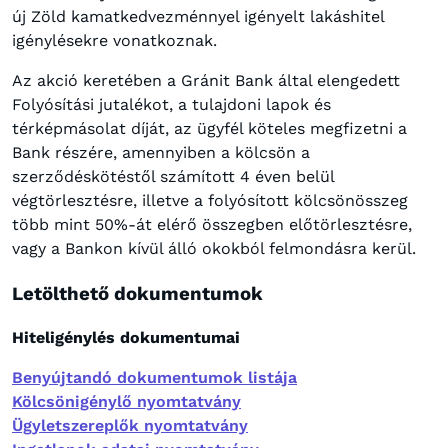
új Zöld kamatkedvezménnyel igényelt lakáshitel
igénylésekre vonatkoznak.
Az akció keretében a Gránit Bank által elengedett
Folyósítási jutalékot, a tulajdoni lapok és
térképmásolat díját, az ügyfél köteles megfizetni a
Bank részére, amennyiben a kölcsön a
szerződéskötéstől számított 4 éven belül
végtörlesztésre, illetve a folyósított kölcsönösszeg
több mint 50%-át elérő összegben előtörlesztésre,
vagy a Bankon kívül álló okokból felmondásra kerül.
Letölthető dokumentumok
Hiteligénylés dokumentumai
Benyújtandó dokumentumok listája
Kölcsönigénylő nyomtatvány
Ügyletszereplők nyomtatvány