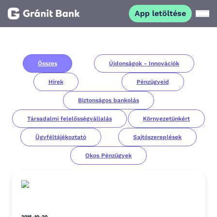
App letöltése
Magánszemélyeknek
Összes
Újdonságok - Innovációk
Vállalkozásoknak
Hírek
Pénzügyeid
Fiataloknak
Biztonságos bankolás
Társadalmi felelősségvállalás
Környezetünkért
Befektetőknek
Ügyféltájékoztató
Sajtószereplések
Okos Pénzügyek
Kapcsolat
App letöltése
Netbank
2015-10-20