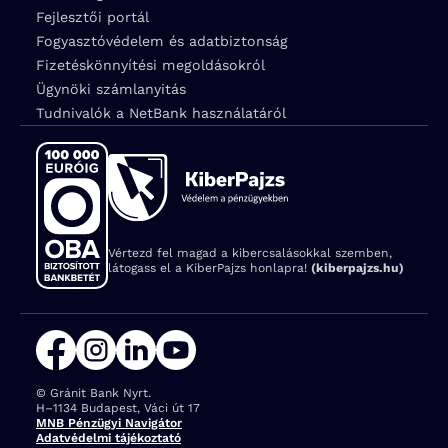
Fejlesztői portál
Fogyasztóvédelem és adatbiztonság
Fizetéskönnyítési megoldásokról
Ügynöki számlanyitás
Tudnivalók a NetBank használatáról
Vértezd fel magad a kibercsalásokkal szemben,
látogass el a KiberPajzs honlapra!
(kiberpajzs.hu)
© Gránit Bank Nyrt.
Cím:
H–1134 Budapest, Váci út 17
MNB Pénzügyi Navigátor
Adatvédelmi tájékoztató