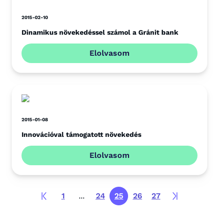
2015-02-10
Dinamikus növekedéssel számol a Gránit bank
Elolvasom
2015-01-08
Innovációval támogatott növekedés
Elolvasom
1
...
24
25
26
27