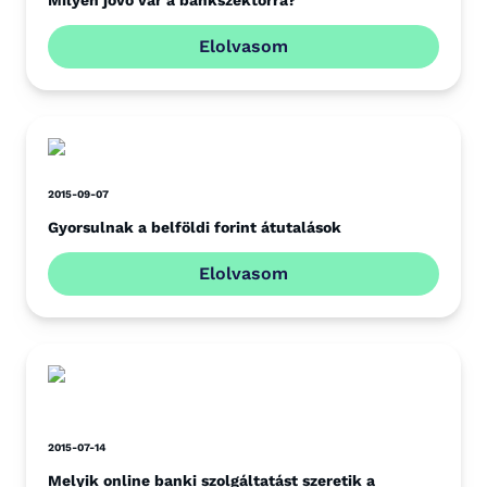
Milyen jövő vár a bankszektorra?
Elolvasom
2015-09-07
Gyorsulnak a belföldi forint átutalások
Elolvasom
2015-07-14
Melyik online banki szolgáltatást szeretik a