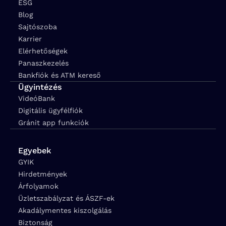
ESG
Blog
Sajtószoba
Karrier
Elérhetőségek
Panaszkezelés
Bankfiók és ATM kereső
Ügyintézés
VideóBank
Digitális ügyfélfiók
Gránit app funkciók
Egyebek
GYIK
Hirdetmények
Árfolyamok
Üzletszabályzat és ÁSZF-ek
Akadálymentes kiszolgálás
Biztonság