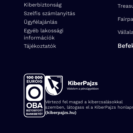
Kiberbiztonság
Treas
Szelfis számlanyitás
Fairp
Ügyfélajánlás
Egyéb lakossági
Vállal
információk
Befe
Tájékoztatók
Vértezd fel magad a kibercsalásokkal
szemben, látogass el a KiberPajzs honlapr
(kiberpajzs.hu)