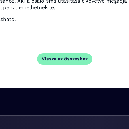
hoz. Aki a csaló sms utasításait követve megadja a
ól pénzt emelhetnek le.
sható.
Vissza az összeshez