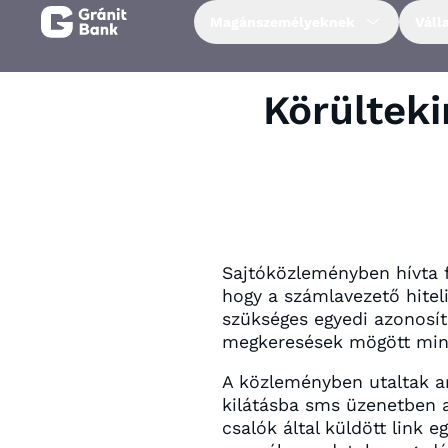
Magánszemélyeknek
Váll
Magánszemélyeknek
Körülteki
Vállalkozásoknak
Fiataloknak
Befektetőknek
Sajtóközleményben hívta f
hogy a számlavezető hitel
szükséges egyedi azonosít
Kapcsolat
megkeresések mögött mind
A közleményben utaltak a
Netbank
kilátásba sms üzenetben ad
csalók által küldött link e