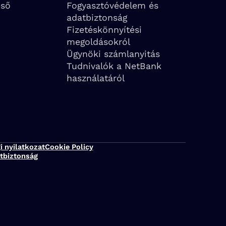
eső
Fogyasztóvédelem és
adatbiztonság
Fizetéskönnyítési
megoldásokról
Ügynöki számlanyitás
Tudnivalók a NetBank
használatáról
i nyilatkozat
Cookie Policy
tbiztonság