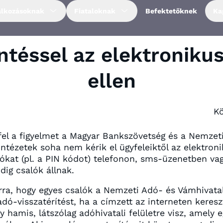
alkozásoknak
Fiataloknak
Befektetőknek
Ka
ntéssel az elektroniku
ellen
Kö
el a figyelmet a Magyar Bankszövetség és a Nemzeti
intézetek soha nem kérik el ügyfeleiktől az elektron
ókat (pl. a PIN kódot) telefonon, sms-üzenetben vag
ig csalók állnak.
rra, hogy egyes csalók a Nemzeti Adó- és Vámhivata
ó-visszatérítést, ha a címzett az interneten keresz
gy hamis, látszólag adóhivatali felületre visz, amely e