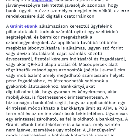
járványveszélyre tekintettel javasoljuk azonban, hogy
banki ügyeit intézze személyes megjelenés nélkül, az erre
rendelkezésre álló digitális csatornáinkon.
A
Gránit eBank
alkalmazáson keresztül ügyfeleink
pillanatok alatt tudnak számlát nyitni egy szelfivideó
segítségével, és bármikor megnézhetik a
számlaegyenlegüket. Az applikáció továbbá többféle
megbízás lebonyolítására is alkalmas, legyen szó forint
vagy deviza átutalásról, saját számlák közötti
átvezetésről, fizetési kérelem indításáról és fogadásáról,
vagy akár QR-kód alapú utalásról. Másodpercek alatt
rögzíthetők másodlagos azonosítók (például e-mail cím
vagy mobilszám) amely megadható számlaszám helyett
pénz fogadásához, és létrehozhatók sablonok a
gyakoribb átutalásokhoz. Bankkártyájukat
digitalizálhatják, hogy gyorsan és kényelmesen, akár
mobiljukkal is fizethessenek érintésmentesen. A
biztonságos bankolást segíti, hogy az applikációban egy
érintéssel módosítható a bankkártya limit az ATM, a POS
terminál és az online vásárlások tekintetében. Ugyancsak
egy érintéssel zárolható, és fel is oldható a bankkártya. A
Gránit eBank betétlekötésre is alkalmas, mely szintén
nem igényel személyes ügyintézést. A „Pénzügyeim”
modul segítségével a költések kategóriák szerint is