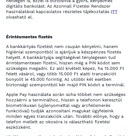
hétvégén is, ezzel is biztosítva a gyors, kényelmes
digitális bankolást. Az Azonnali Fizetési Rendszer
használatával kapcsolatos részletes tájékoztatás
ITT
olvasható el.
Érintésmentes fizetés
A bankkártyás fizetést nem csupán kényelmi, hanem
higiéniai szempontból is ajánljuk a készpénzes fizetés
helyett. A bankkártyája segítségével ténylegesen tud
érintésmentesen fizetni, hiszen még a PIN kódot sem
szükséges megadni. Ez alól kivételt képez, ha 15.000 Ft
felett vásárol, vagy több 15.000 Ft alatti tranzakciót
bonyolít le 45.000 forintig. Az utóbbi két esetben
biztonsági szempontból kér majd PIN kódot a terminál.
Apple Pay használata során soha többet nem szükséges
hozzáérni a terminálhoz, hiszen a telefonon keresztül
biometrikusan (ujjlenyomattal vagy arcfelismerés
funkcióval) tudják azonosítani magukat ügyfeleink
minden egyes tranzakciók után. További előnye, hogy a
telefon mellett az okosóra is választható fizetési
eszközként.