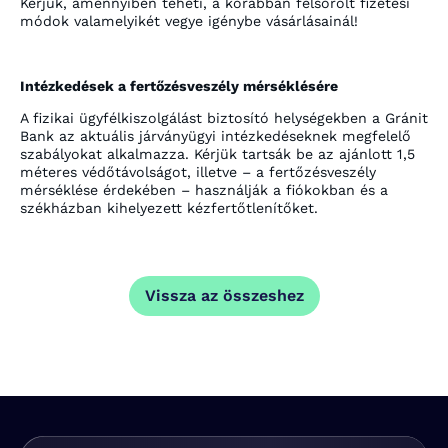
Kérjük, amennyiben teheti, a korábban felsorolt fizetési
módok valamelyikét vegye igénybe vásárlásainál!
Intézkedések a fertőzésveszély mérséklésére
A fizikai ügyfélkiszolgálást biztosító helységekben a Gránit
Bank az aktuális járványügyi intézkedéseknek megfelelő
szabályokat alkalmazza. Kérjük tartsák be az ajánlott 1,5
méteres védőtávolságot, illetve – a fertőzésveszély
mérséklése érdekében – használják a fiókokban és a
székházban kihelyezett kézfertőtlenítőket.
Vissza az összeshez