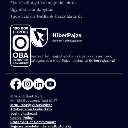
Fizetéskönnyítési megoldásokról
Ügynöki számlanyitás
Tudnivalók a NetBank használatáról
Vértezd fel magad a kibercsalásokkal szemben,
látogass el a KiberPajzs honlapra!
(kiberpajzs.hu)
© Gránit Bank Nyrt.
Cím:
H–1134 Budapest, Váci út 17
MNB Pénzügyi Navigátor
Adatvédelmi tájékoztató
Jogi nyilatkozat
Cookie Policy
Statement of Commitment
Fogyasztóvédelem és adatbiztonság