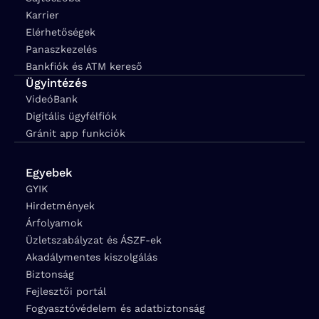
Karrier
Elérhetőségek
Panaszkezelés
Bankfiók és ATM kereső
Ügyintézés
VideóBank
Digitális ügyfélfiók
Gránit app funkciók
Egyebek
GYIK
Hirdetmények
Árfolyamok
Üzletszabályzat és ÁSZF-ek
Akadálymentes kiszolgálás
Biztonság
Fejlesztői portál
Fogyasztóvédelem és adatbiztonság