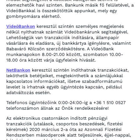
elemezhetők havi szinten. Bankunk másik fő felületével, a
VideóBankkal is összekötöttük appunkat, mely egy
gombnyomásra elérhető.
VideóBankon
keresztül szintén személyes megjelenés
nélkül nyithatnak számlát Videóbankárunk segítségével.
Lehetőségük van tranzakciók indítására, állampapír
vásárlásra és eladásra, új bankkártya igénylésre, valamint
Babaváró Kölcsön szerződéskötésre. A VideóBank
munkanapokon 8.00-21.00 között, szombaton 10.00-
18.00 óra között várja ügyfeleink hívását.
NetBankon
keresztül szintén indíthatnak tranzakciókat,
leköthetik betétjeiket, megtekinthetik a számlájukkal
kapcsolatos információkat, illetve szabadformátumú
levelet is írhatnak egyéb ügyintézés kapcsán, például
adatváltozás esetén.
Telefonos ügyintézőink 0:00-24:00-ig a +36 1 510 0527
telefonszámon állnak az Önök rendelkezésére!
Az elektronikus csatornákon indított pénzügyi
tranzakciók (utalások, csoportos beszedések, fizetési
kérelmek) 2020 március 2-a óta az Azonnali Fizetési
Rendszerben másodpercek alatt teljesülnek, éjjel-nappal,