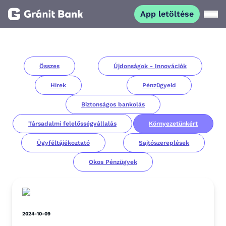
App letöltése
Magánszemélyeknek
Összes
Újdonságok - Innovációk
Vállalkozásoknak
Hírek
Pénzügyeid
Fiataloknak
Biztonságos bankolás
Társadalmi felelősségvállalás
Környezetünkért
Befektetőknek
Ügyféltájékoztató
Sajtószereplések
Okos Pénzügyek
Kapcsolat
App letöltése
Netbank
2024-10-09