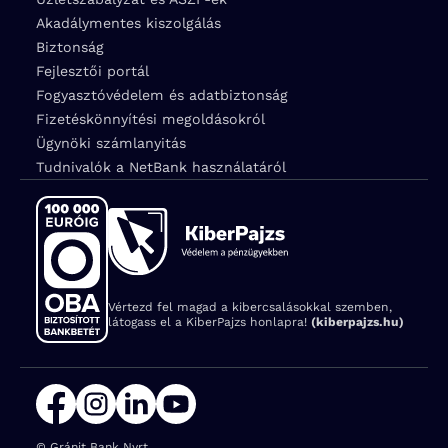
Akadálymentes kiszolgálás
Biztonság
Fejlesztői portál
Fogyasztóvédelem és adatbiztonság
Fizetéskönnyítési megoldásokról
Ügynöki számlanyitás
Tudnivalók a NetBank használatáról
Vértezd fel magad a kibercsalásokkal szemben,
látogass el a KiberPajzs honlapra!
(kiberpajzs.hu)
© Gránit Bank Nyrt.