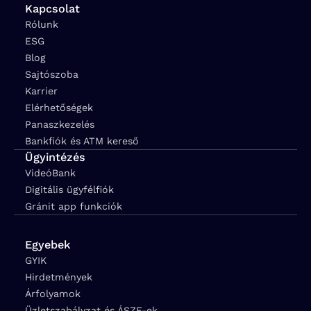
Kapcsolat
Rólunk
ESG
Blog
Sajtószoba
Karrier
Elérhetőségek
Panaszkezelés
Bankfiók és ATM kereső
Ügyintézés
VideóBank
Digitális ügyfélfiók
Gránit app funkciók
Egyebek
GYIK
Hirdetmények
Árfolyamok
Üzletszabályzat és ÁSZF-ek