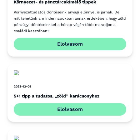
Környezet- és pénztárcakímélő tippek
Környezettudatos döntéseink anyagi előnnyel is járnak. De
mit tehetünk a mindennapokban annak érdekében, hogy zöld
pénzügyi döntéseinkkel a hónap végén több maradjon a
családi kasszában?
Elolvasom
2023-12-05
5+1 tipp a tudatos, „zöld” karácsonyhoz
Elolvasom