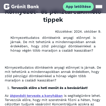
App letöltése
Környezet- és pénztárcakímélő
tippek
Magánszemélyeknek
Közzétéve:
2024. október 9.
Vállalkozásoknak
Környezettudatos döntéseink anyagi előnnyel is
járnak. De mit tehetünk a mindennapokban annak
érdekében, hogy zöld pénzügyi döntéseinkkel a
Fiataloknak
hónap végén több maradjon a családi kasszában?
Befektetőknek
Környezettudatos döntéseink anyagi előnnyel is járnak. De
mit tehetünk a mindennapokban annak érdekében, hogy
zöld pénzügyi döntéseinkkel a hónap végén több
Kapcsolat
maradjon a családi kasszában?
Tervezzük előre a heti menüt és a bevásárlást!
App letöltése
Netbank
Az
átgondolt tervezés a konyhában
is segítségünkre lehet.
Tervezzük előre, hogy mit szeretnénk főzni a héten, hogy
célzottan tudjunk vásárolni! Koncentráljunk azokra az