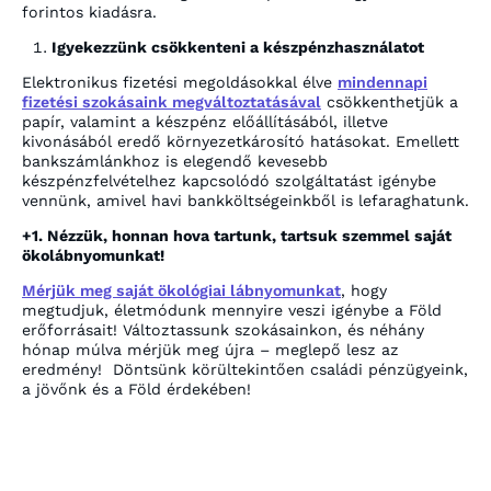
forintos kiadásra.
Igyekezzünk csökkenteni a készpénzhasználatot
Elektronikus fizetési megoldásokkal élve
mindennapi
fizetési szokásaink megváltoztatásával
csökkenthetjük a
papír, valamint a készpénz előállításából, illetve
kivonásából eredő környezetkárosító hatásokat. Emellett
bankszámlánkhoz is elegendő kevesebb
készpénzfelvételhez kapcsolódó szolgáltatást igénybe
vennünk, amivel havi bankköltségeinkből is lefaraghatunk.
+1. Nézzük, honnan hova tartunk, tartsuk szemmel saját
ökolábnyomunkat!
Mérjük meg saját ökológiai lábnyomunkat
, hogy
megtudjuk, életmódunk mennyire veszi igénybe a Föld
erőforrásait! Változtassunk szokásainkon, és néhány
hónap múlva mérjük meg újra – meglepő lesz az
eredmény! Döntsünk körültekintően családi pénzügyeink,
a jövőnk és a Föld érdekében!