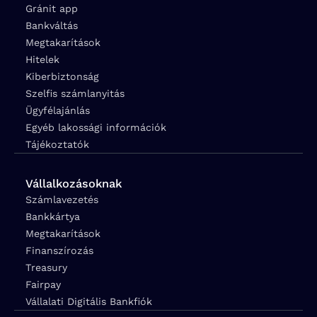
Gránit app
Bankváltás
Megtakarítások
Hitelek
Kiberbiztonság
Szelfis számlanyitás
Ügyfélajánlás
Egyéb lakossági információk
Tájékoztatók
Vállalkozásoknak
Számlavezetés
Bankkártya
Megtakarítások
Finanszírozás
Treasury
Fairpay
Vállalati Digitális Bankfiók