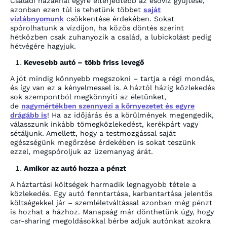
Családi házaknál egyre elterjedtebb az esővíz gyűjtése,
azonban ezen túl is tehetünk többet
saját
vízlábnyomunk
csökkentése érdekében. Sokat
spórolhatunk a vízdíjon, ha közös döntés szerint
hétközben csak zuhanyozik a család, a lubickolást pedig
hétvégére hagyjuk.
Kevesebb autó – több friss levegő
A jót mindig könnyebb megszokni – tartja a régi mondás,
és így van ez a kényelmessel is. A háztól házig közlekedés
sok szempontból megkönnyíti az életünket,
de
nagymértékben szennyezi a környezetet és egyre
drágább is
! Ha az időjárás és a körülmények megengedik,
válasszunk inkább tömegközlekedést, kerékpárt vagy
sétáljunk. Amellett, hogy a testmozgással saját
egészségünk megőrzése érdekében is sokat teszünk
ezzel, megspóroljuk az üzemanyag árát.
Amikor az autó hozza a pénzt
A háztartási költségek harmadik legnagyobb tétele a
közlekedés. Egy autó fenntartása, karbantartása jelentős
költségekkel jár – szemléletváltással azonban még pénzt
is hozhat a házhoz. Manapság már dönthetünk úgy, hogy
car-sharing megoldásokkal bérbe adjuk autónkat azokra