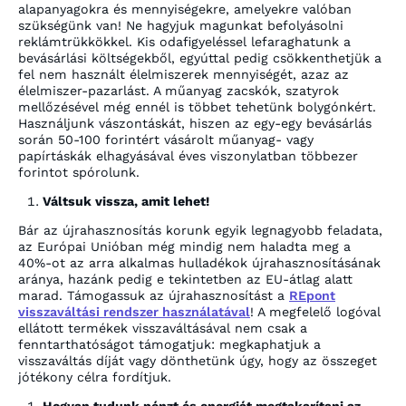
alapanyagokra és mennyiségekre, amelyekre valóban
szükségünk van! Ne hagyjuk magunkat befolyásolni
reklámtrükkökkel. Kis odafigyeléssel lefaraghatunk a
bevásárlási költségekből, egyúttal pedig csökkenthetjük a
fel nem használt élelmiszerek mennyiségét, azaz az
élelmiszer-pazarlást. A műanyag zacskók, szatyrok
mellőzésével még ennél is többet tehetünk bolygónkért.
Használjunk vászontáskát, hiszen az egy-egy bevásárlás
során 50-100 forintért vásárolt műanyag- vagy
papírtáskák elhagyásával éves viszonylatban többezer
forintot spórolunk.
Váltsuk vissza, amit lehet!
Bár az újrahasznosítás korunk egyik legnagyobb feladata,
az Európai Unióban még mindig nem haladta meg a
40%-ot az arra alkalmas hulladékok újrahasznosításának
aránya, hazánk pedig e tekintetben az EU-átlag alatt
marad. Támogassuk az újrahasznosítást a
REpont
visszaváltási rendszer használatával
! A megfelelő logóval
ellátott termékek visszaváltásával nem csak a
fenntarthatóságot támogatjuk: megkaphatjuk a
visszaváltás díját vagy dönthetünk úgy, hogy az összeget
jótékony célra fordítjuk.