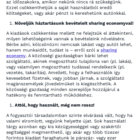
az időszakokra, amikor nekünk nincs rá szükségünk.
Ezzel csökkenthetjük a saját használatból eredő
költségeket, vagy akár pénzt is kereshetünk autónkkal.
Növeljük háztartásunk bevételeit sharing economyval!
A kiadások csökkentése mellett ne felejtsük el áttekinteni,
milyen lehetőségeink vannak a bevételeink növelésére.
Bérbe adni, kölcsönözni nemcsak lakást vagy autót lehet,
hanem munkaidőt, tudást is – erről szól a
sharing
economy
. A közösségi gazdaságban bárki lehet
szolgáltató, akinek megosztható tulajdona van (pl. lakás),
vagy valamilyen megosztható tudással rendelkezik (pl.
vezetés, takarítás). Amellett, hogy a felhasználók így
kevesebbet fizetnek, vagy jobban járnak, a szolgáltató
magánszemélyek jövedelmüket is kiegészíthetik. A
közösségi gazdaság minden szereplője hozzájárul a
hatékony és fenntartható működéshez.
Attól, hogy használt, még nem rossz!
A fogyasztói társadalomban szinte elvárássá vált, hogy ha
valami elromlott, vegyünk helyette újat. Sok használati
tárgy azonban egy kis kézügyességgel vagy szakértői
segítséggel megmenthető, így akár egy több tízezer
forintos kiadást faraghatunk le párszáz- vagy ezer