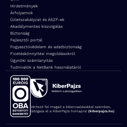
Hirdetmények
Árfolyamok
Üzletszabályzat és ÁSZF-ek
Akadálymentes kiszolgálás
Biztonság
Fejlesztői portál
Fogyasztóvédelem és adatbiztonság
Fizetéskönnyítési megoldásokról
Ügynöki számlanyitás
Tudnivalók a NetBank használatáról
Vértezd fel magad a kibercsalásokkal szemben,
látogass el a KiberPajzs honlapra!
(kiberpajzs.hu)