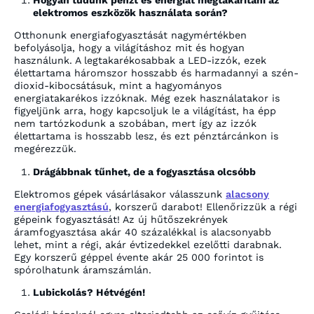
Hogyan tudunk pénzt és energiát megtakarítani az
elektromos eszközök használata során?
Otthonunk energiafogyasztását nagymértékben
befolyásolja, hogy a világításhoz mit és hogyan
használunk. A legtakarékosabbak a LED-izzók, ezek
élettartama háromszor hosszabb és harmadannyi a szén-
dioxid-kibocsátásuk, mint a hagyományos
energiatakarékos izzóknak. Még ezek használatakor is
figyeljünk arra, hogy kapcsoljuk le a világítást, ha épp
nem tartózkodunk a szobában, mert így az izzók
élettartama is hosszabb lesz, és ezt pénztárcánkon is
megérezzük.
Drágábbnak tűnhet, de a fogyasztása olcsóbb
Elektromos gépek vásárlásakor válasszunk
alacsony
energiafogyasztású
, korszerű darabot! Ellenőrizzük a régi
gépeink fogyasztását! Az új hűtőszekrények
áramfogyasztása akár 40 százalékkal is alacsonyabb
lehet, mint a régi, akár évtizedekkel ezelőtti darabnak.
Egy korszerű géppel évente akár 25 000 forintot is
spórolhatunk áramszámlán.
Lubickolás? Hétvégén!