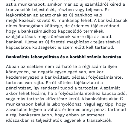
azt a munkanapot, amikor már az új számládról kéred a
tranzakciók teljesítését, részben vagy teljesen. Ez
legkorábban az adatoknak az új bankhoz való
megérkezését követő 6. munkanap lehet. A bankváltásnak
nincs önmagában költsége, de érdemes tájékozódnod,
hogy a bankszámládhoz kapcsolódó termékek,
szolgáltatások megszűnésének van-e díja az adott
banknál. Illetve az új fizetési megbízások teljesítésével
kapcsolatos költségeket is szem előtt kell tartanod.
Bankváltás lebonyolítása és a korábbi számla bezárása
Abban az esetben nem zárható le a régi számla ilyen
könnyedén, ha negatív egyenleged van, amikor
kezdeményezed a bankváltást, például folyószámlahitel
tartozás van rajta. Erről köteles tájékoztatni a
pénzintézet, így rendezni tudod a tartozást. A számlát
akkor lehet lezárni, ha a folyószámlahitelhez kapcsolódó,
vagy más tartozás kifizetésre kerül. A bankváltás akár 12
munkanapon belül is lebonyolódhat. Végül egy tipp, hogy
zavartalan legyen a váltás: érdemes annyi pénzt tartanod
a régi bankszámládon, hogy ebben az átmeneti
időszakban is teljesíthetők legyenek a tranzakciók.