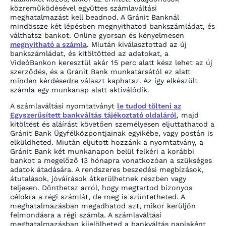
közreműködésével együttes számlaváltási
meghatalmazást kell beadnod. A Gránit Banknál
mindössze két lépésben megnyithatod bankszámládat, és
válthatsz bankot. Online gyorsan és kényelmesen
megnyitható a számla
. Miután kiválasztottad az új
bankszámládat, és kitöltötted az adatokat, a
VideóBankon keresztül akár 15 perc alatt kész lehet az új
szerződés, és a Gránit Bank munkatársától ez alatt
minden kérdésedre választ kaphatsz. Az így elkészült
számla egy munkanap alatt aktiválódik.
A számlaváltási nyomtatványt
le tudod tölteni az
Egyszerűsített bankváltás tájékoztató oldaláról
, majd
kitöltést és aláírást követően személyesen eljuttathatod a
Gránit Bank Ügyfélközpontjainak egyikébe, vagy postán is
elküldheted. Miután eljutott hozzánk a nyomtatvány, a
Gránit Bank két munkanapon belül felkéri a korábbi
bankot a megelőző 13 hónapra vonatkozóan a szükséges
adatok átadására. A rendszeres beszedési megbízások,
átutalások, jóváírások átkerülhetnek részben vagy
teljesen. Dönthetsz arról, hogy megtartod bizonyos
célokra a régi számlát, de meg is szüntetheted. A
meghatalmazásban megadhatod azt, mikor kerüljön
felmondásra a régi számla. A számlaváltási
meghatalmazásban kijelölheted a bankváltás napjaként