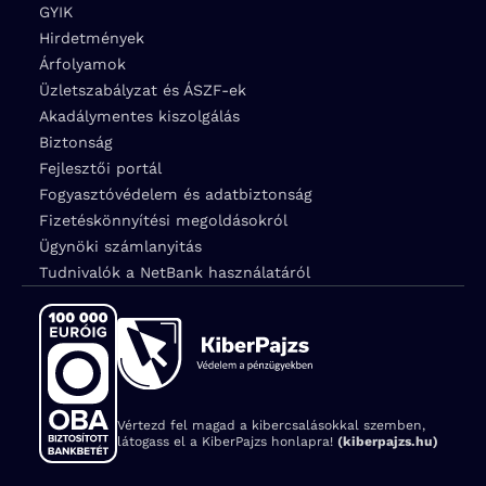
GYIK
Hirdetmények
Árfolyamok
Üzletszabályzat és ÁSZF-ek
Akadálymentes kiszolgálás
Biztonság
Fejlesztői portál
Fogyasztóvédelem és adatbiztonság
Fizetéskönnyítési megoldásokról
Ügynöki számlanyitás
Tudnivalók a NetBank használatáról
Vértezd fel magad a kibercsalásokkal szemben,
látogass el a KiberPajzs honlapra!
(kiberpajzs.hu)