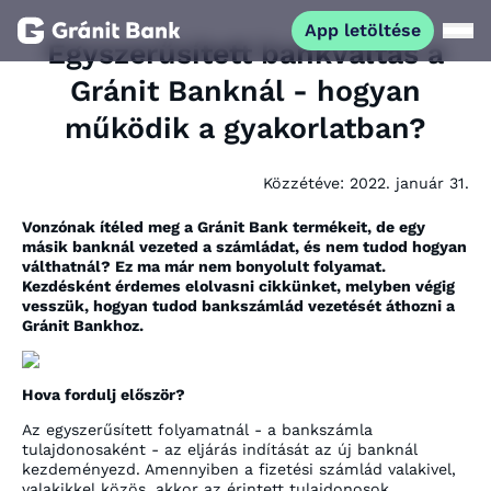
App letöltése
Egyszerűsített bankváltás a
Gránit Banknál - hogyan
Magánszemélyeknek
működik a gyakorlatban?
Vállalkozásoknak
Közzétéve:
2022. január 31.
Fiataloknak
Vonzónak ítéled meg a Gránit Bank termékeit, de egy
másik banknál vezeted a számládat, és nem tudod hogyan
válthatnál? Ez ma már nem bonyolult folyamat.
Kezdésként érdemes elolvasni cikkünket, melyben végig
Befektetőknek
vesszük, hogyan tudod bankszámlád vezetését áthozni a
Gránit Bankhoz.
Kapcsolat
Hova fordulj először?
Az egyszerűsített folyamatnál - a bankszámla
App letöltése
Netbank
tulajdonosaként - az eljárás indítását az új banknál
kezdeményezd. Amennyiben a fizetési számlád valakivel,
valakikkel közös, akkor az érintett tulajdonosok