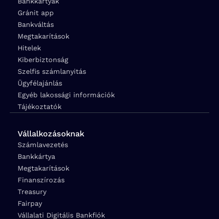
Bankkártyák
Gránit app
Bankváltás
Megtakarítások
Hitelek
Kiberbiztonság
Szelfis számlanyitás
Ügyfélajánlás
Egyéb lakossági információk
Tájékoztatók
Vállalkozásoknak
Számlavezetés
Bankkártya
Megtakarítások
Finanszírozás
Treasury
Fairpay
Vállalati Digitális Bankfiók