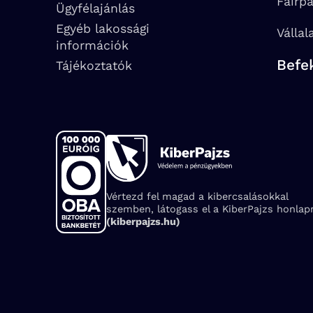
Fairp
Ügyfélajánlás
Egyéb lakossági
Vállal
információk
Befe
Tájékoztatók
Vértezd fel magad a kibercsalásokkal
szemben, látogass el a KiberPajzs honlapr
(kiberpajzs.hu)