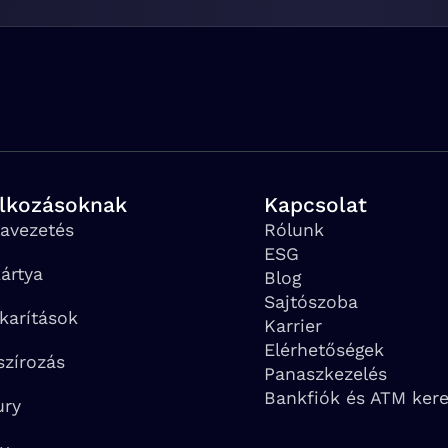
alkozásoknak
Kapcsolat
avezetés
Rólunk
ESG
ártya
Blog
Sajtószoba
karítások
Karrier
Elérhetőségek
szírozás
Panaszkezelés
Bankfiók és ATM ker
ury