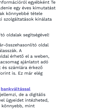
 információról egyébként Te
denie egy éves kimutatást
nak könnyebbé tétele
i szolgáltatások kínálata
ó oldalak segítségével!
ár-összehasonlító oldal
álasszák. A
ldal érhető el a weben,
lacsomag ajánlatot adó
t és számlára érkező
orint is. Ez már elég
a
bankváltással
llemzi, de a digitális
el ügyeidet intézheted,
, könnyebb, mint