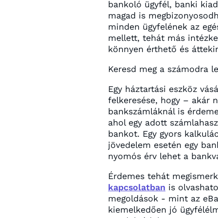
bankoló ügyfél, banki kiad
magad is megbizonyosodha
minden ügyfelének az egés
mellett, tehát más intézke
könnyen érthető és átteki
Keresd meg a számodra le
Egy háztartási eszköz vás
felkeresése, hogy – akár n
bankszámláknál is érdeme
ahol egy adott számlahasz
bankot. Egy gyors kalkulá
jövedelem esetén egy banks
nyomós érv lehet a bankvá
Érdemes tehát megismer
kapcsolatban
is olvashato
megoldások - mint az eBan
kiemelkedően jó ügyfélélm