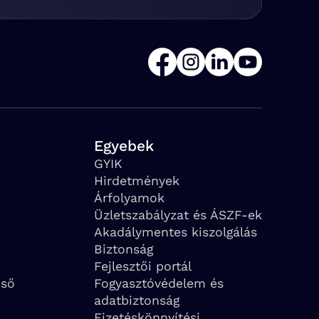
Egyebek
GYIK
Hirdetmények
Árfolyamok
Üzletszabályzat és ÁSZF-ek
Akadálymentes kiszolgálás
Biztonság
Fejlesztői portál
eső
Fogyasztóvédelem és
adatbiztonság
Fizetéskönnyítési