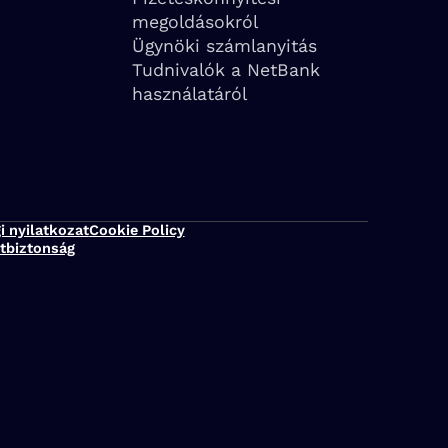
megoldásokról
Ügynöki számlanyitás
Tudnivalók a NetBank
használatáról
i nyilatkozat
Cookie Policy
tbiztonság