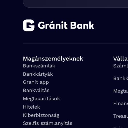
Magánszemélyeknek
Váll
Bankszámlák
Száml
Bankkártyák
Bankk
Gránit app
Bankváltás
Megta
Megtakarítások
Finan
Hitelek
Kiberbiztonság
Treas
Szelfis számlanyitás