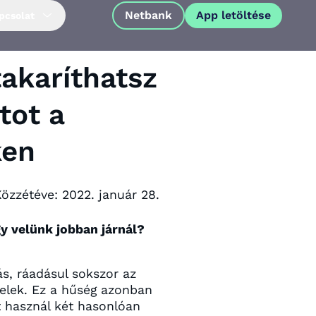
Netbank
App letöltése
pcsolat
takaríthatsz
tot a
ken
Közzétéve:
2022. január 28.
y velünk jobban járnál?
s, ráadásul sokszor az
App letöltése
felek. Ez a hűség azonban
t használ két hasonlóan