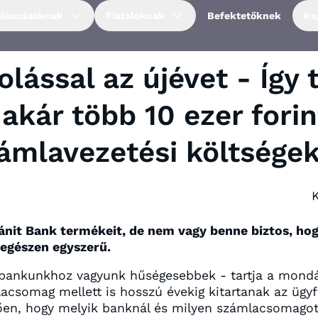
alkozásoknak
Fiataloknak
Befektetőknek
Ka
lással az újévet - Így 
akár több 10 ezer forin
ámlavezetési költsége
ánit Bank termékeit, de nem vagy benne biztos, hog
egészen egyszerű.
 bankunkhoz vagyunk hűségesebbek - tartja a mondá
acsomag mellett is hosszú évekig kitartanak az ügy
gően, hogy melyik banknál és milyen számlacsomago