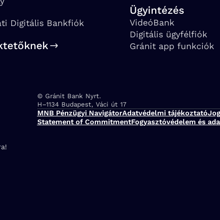
ay
Ügyintézés
VideóBank
ati Digitális Bankfiók
Digitális ügyfélfiók
ktetőknek
Gránit app funkciók
© Gránit Bank Nyrt.
Cím:
H–1134 Budapest, Váci út 17
MNB Pénzügyi Navigátor
Adatvédelmi tájékoztató
Jog
Statement of Commitment
Fogyasztóvédelem és ada
a!