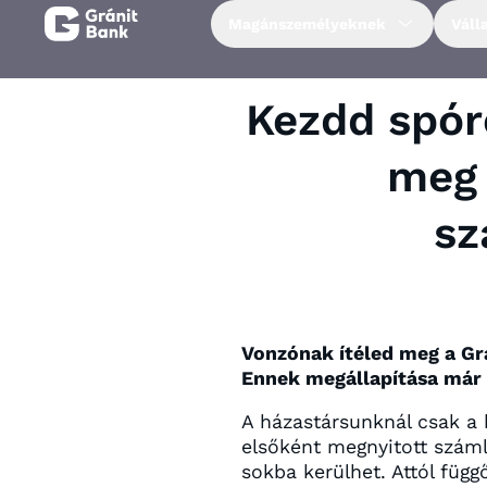
Magánszemélyeknek
Váll
Magánszemélyeknek
Kezdd spóro
Vállalkozásoknak
meg 
sz
Fiataloknak
Befektetőknek
Vonzónak ítéled meg a Gr
Kapcsolat
Ennek megállapítása már 
A házastársunknál csak a
Netbank
elsőként megnyitott száml
sokba kerülhet. Attól füg