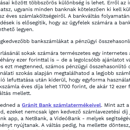
ásai között többszörös különbség is lehet. Erről az
tsz, ugyanis minden banknak kötelezően ki kell kül
z éves számlaköltségeiről. A bankváltás folyamatá
dések is elősegítik, hogy az ügyfelek számára a bank
nthető legyen.
gkedvezőbb bankszámlákat a pénzügyi összehasonlít
árlásánál sokak számára természetes egy internetes 
éhány ezer forinttal is – de a legolcsóbb ajánlatot v
s ezt megtenned, számos pénzügyi összehasonlító o
nálati szokás alapján megtalálhatod a legjobb szám
ció lefuttatása után kiderül, hogy egyforma használa
zámla éves díja lehet 1700 forint, de akár 12 ezer f
ltás mellett.
kedned a
Gránit Bank számlatermékeivel
. Mint azt 
d, ezeket nemcsak igen kedvező számlavezetési díj je
k app, a NetBank, a VideóBank - melyek segítségév
ényt nyújtanak. A váltás pedig, ha mellette döntesz