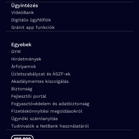
Ügyintézés
VideóBank
Digitális ügyfélfiók
Gránit app funkciók
Egyebek
GYIK
Hirdetmények
Árfolyamok
Üzletszabályzat és ÁSZF-ek
Akadálymentes kiszolgálás
Biztonság
Fejlesztői portál
Fogyasztóvédelem és adatbiztonság
Fizetéskönnyítési megoldásokról
Ügynöki számlanyitás
Tudnivalók a NetBank használatáról