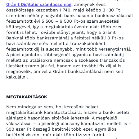
Gránit Digitális számlacsomag,
amelynek éves
összköltsége kezdetben 1 740, majd később 3 130 Ft
szemben néhány nagyobb bank hasonló bankhasználatnál
felszámított évi 5 500 – 6 500 Ft-os számlavezetési
költségével, így a megtakarítás évente akár több ezer
forint is lehet. További előnyt jelent, hogy a Gránit
Banknál több bankszámlánál a feltétel nélküli 0 Ft-os
havi számlavezetés mellett a tranzakciónként
felszámított díj is alacsonyabb, mint több versenytársnál.
A piaci ajánlatok többségénél ugyanis a havi számladíj
mellett az utalásokra nemcsak a szokásos tranzakciós
illetéket számolják fel, hanem azt további fix díjjal is
megnövelik, amivel a Gránit bankszámláknál nem kell
kalkulálni.
MEGTAKARÍTÁSOK
Nem mindegy az sem, hol keresünk helyet
megtakarításunk kamatoztatására, hiszen a banki betéti
ajánlatok hasonlóan eltérőek lehetnek. A megfelelő
választással – a jelenlegi alacsony kamatszint mellett is –
500 ezer Ft összegű betétnél több ezer, egymilliós
betétnél viszont már akár több tízezer forint