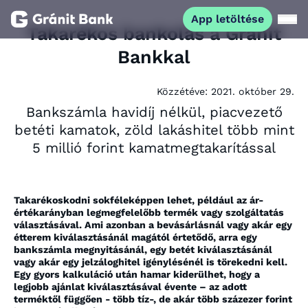
App letöltése
Takarékos bankolás a Gránit
Bankkal
Magánszemélyeknek
Közzétéve:
2021. október 29.
Vállalkozásoknak
Bankszámla havidíj nélkül, piacvezető
betéti kamatok, zöld lakáshitel több mint
Fiataloknak
5 millió forint kamatmegtakarítással
Befektetőknek
Takarékoskodni sokféleképpen lehet, például az ár-
értékarányban legmegfelelőbb termék vagy szolgáltatás
Kapcsolat
választásával. Ami azonban a bevásárlásnál vagy akár egy
étterem kiválasztásánál magától értetődő, arra egy
bankszámla megnyitásánál, egy betét kiválasztásánál
vagy akár egy jelzáloghitel igénylésénél is törekedni kell.
App letöltése
Netbank
Egy gyors kalkuláció után hamar kiderülhet, hogy a
legjobb ajánlat kiválasztásával évente – az adott
terméktől függően - több tíz-, de akár több százezer forint