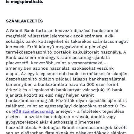
is megspórolható.
SZÁMLAVEZETÉS
A Gránit Bank tartósan kedvező díjazású bankszámlái
megfelelő választást jelentenek azok számára, akik
sokallják banki költségeiket és takarékos számlacsomagot
keresnek. Erről könnyű meggyőződni a pénzügyi
termékösszehasonlító portálok kalkulátorait használva. A
Bank csaknem mindegyik számlacsomag-ajánlata
piacvezető, kedvezőbb, mint a versenytársaké -
amennyiben azonos használati szokásokat veszünk
alapul. Az egyik legismertebb banki termékeket ár-alapján
összehasonlító oldalon például átlagos bankhasználatnál
(amennyiben a bankszámlára havonta 300 ezer forint
érkezik és a legolcsóbb bankkártyát választjuk) 19 bank
ajánlata között az első négy helyen Gránit
bankszámlacsomag áll. Közöttük olyan speciális ajánlat is
található, mint az egészségügyi dolgozókra szabott 0 Ft-
os
HŐS számlacsomag,
amelyet - a feltételek teljesülése
esetén - a szektorban dolgozó orvosok, ápolók vagy
gyógyszerészek akár élethosszig díjmentesen
használhatnak. A dobogós Gránit számlacsomagok között
van az elsősorban fiataloknak és pályakezdőknek ajánlott