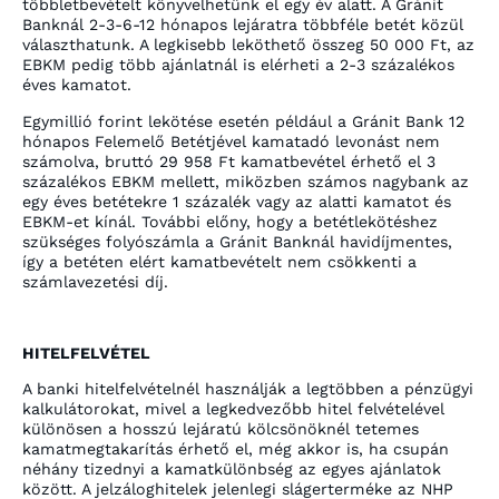
többletbevételt könyvelhetünk el egy év alatt. A Gránit
Banknál 2-3-6-12 hónapos lejáratra többféle betét közül
választhatunk. A legkisebb leköthető összeg 50 000 Ft, az
EBKM pedig több ajánlatnál is elérheti a 2-3 százalékos
éves kamatot.
Egymillió forint lekötése esetén például a Gránit Bank 12
hónapos Felemelő Betétjével kamatadó levonást nem
számolva, bruttó 29 958 Ft kamatbevétel érhető el 3
százalékos EBKM mellett, miközben számos nagybank az
egy éves betétekre 1 százalék vagy az alatti kamatot és
EBKM-et kínál. További előny, hogy a betétlekötéshez
szükséges folyószámla a Gránit Banknál havidíjmentes,
így a betéten elért kamatbevételt nem csökkenti a
számlavezetési díj.
HITELFELVÉTEL
A banki hitelfelvételnél használják a legtöbben a pénzügyi
kalkulátorokat, mivel a legkedvezőbb hitel felvételével
különösen a hosszú lejáratú kölcsönöknél tetemes
kamatmegtakarítás érhető el, még akkor is, ha csupán
néhány tizednyi a kamatkülönbség az egyes ajánlatok
között. A jelzáloghitelek jelenlegi slágerterméke az NHP