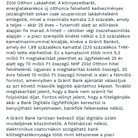
Zöld Otthon Lakáshitel. A környezetbarát,
energiatakarékos új otthonra felvehető kedvezményes
jelzáloghitelt sokan csak szuperolcsó lakáshitelként
emlegetik, mivel a maximális kamata 2,5 százalék, amely
a teljes – akár 25 éves – futamidő alatt az előírások
alapján fix marad. A hitelt – október végi összehasonlítás
alapján – a piaci szereplők kivétel nélkül a 2,5 százalékos
kamatmaximummal kínálják, kivéve a Gránit Bankot,
amely évi 1,99 százalékos kamattal (2,15 százalékos THM-
mel) tette elérhetővé. Ez a kamatszint több mint 5,3
millió Ft megtakarítást jelenthet az ügyfeleknek 25 év
alatt egy 70 millió Ft összegű NHP Zöld Otthon hitel
felvételénél. Ugyanez a megtakarítás kisebb összegű, 20
évre felvett 10 millió Ft összegű hitelnél is eléri a félmillió
forintot, amennyiben a Gránit Bank ajánlatát választjuk
az azt követő második legjobb ajánlathoz képest. További
megtakarítást jelent, hogy a Bank nem számít fel
folyósítási díjat. Fontos előnyt jelent, hogy a hiteligénylés
akár a Bank Digitális Ügyfélfiókján keresztül is
benyújtható kényelmesen, bankfiók felkeresése nélkül.
A Gránit Bank tartósan kedvező díjai digitális üzleti
modelljének köszönhetők. A fiókhálózat nélkül,
elektronikus csatornákon szolgáltató bank
költséghatékonysága több mint kétszerese a piaci