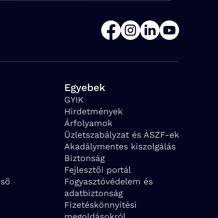
Egyebek
GYIK
Hirdetmények
Árfolyamok
Üzletszabályzat és ÁSZF-ek
Akadálymentes kiszolgálás
Biztonság
Fejlesztői portál
eső
Fogyasztóvédelem és
adatbiztonság
Fizetéskönnyítési
megoldásokról