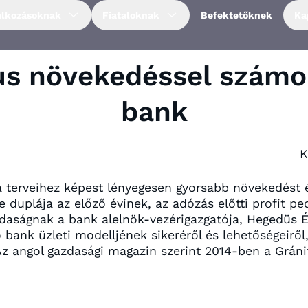
alkozásoknak
Fiataloknak
Befektetőknek
Ka
s növekedéssel számol
bank
K
 terveihez képest lényegesen gyorsabb növekedést é
 duplája az előző évinek, az adózás előtti profit p
azdaságnak a bank alelnök-vezérigazgatója, Hegedüs
ank üzleti modelljének sikeréről és lehetőségeiről,
Az angol gazdasági magazin szerint 2014-ben a Gráni