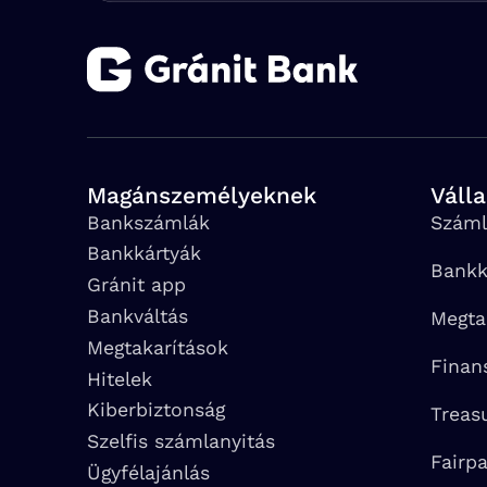
Magánszemélyeknek
Váll
Bankszámlák
Száml
Bankkártyák
Bankk
Gránit app
Bankváltás
Megta
Megtakarítások
Finan
Hitelek
Kiberbiztonság
Treas
Szelfis számlanyitás
Fairp
Ügyfélajánlás