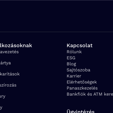
alkozásoknak
Kapcsolat
avezetés
Rólunk
ESG
ártya
Blog
Sajtószoba
karítások
Karrier
Elérhetőségek
szírozás
Panaszkezelés
Bankfiók és ATM ker
ury
ay
Ügyintézés