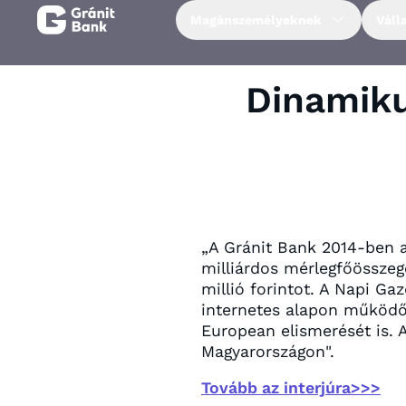
Magánszemélyeknek
Váll
Magánszemélyeknek
Dinamiku
Vállalkozásoknak
Fiataloknak
Befektetőknek
„A Gránit Bank 2014-ben a
milliárdos mérlegfőösszege
millió forintot. A Napi G
Kapcsolat
internetes alapon működő b
European elismerését is. 
Magyarországon".
Netbank
Tovább az interjúra>>>