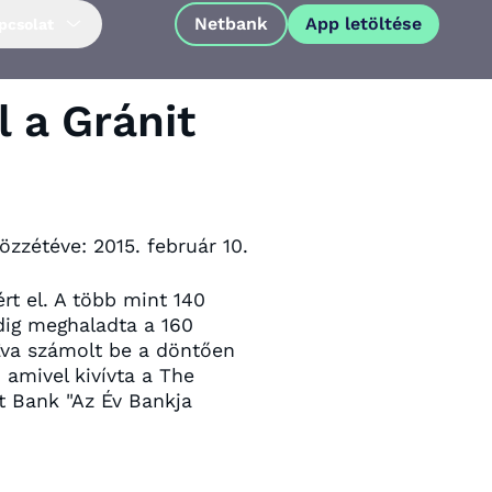
Netbank
App letöltése
pcsolat
 a Gránit
özzétéve:
2015. február 10.
rt el. A több mint 140
edig meghaladta a 160
 Éva számolt be a döntően
 amivel kivívta a The
t Bank "Az Év Bankja
App letöltése