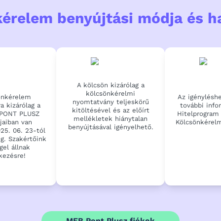
érelem benyújtási módja és ha
A kölcsön kizárólag a
kölcsönkérelmi
önkérelem
Az igénylésh
nyomtatvány teljeskörű
a kizárólag a
további info
kitöltésével és az előírt
PONT PLUSZ
Hitelprogram 
mellékletek hiánytalan
jaiban van
Kölcsönkérel
benyújtásával igényelhető.
25. 06. 23-tól
ig. Szakértőink
gel állnak
kezésre!
MFB Pont Plusz fiókok