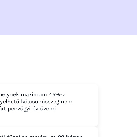
elynek maximum 45%-a
ényelhető kölcsönösszeg nem
árt pénzügyi év üzemi