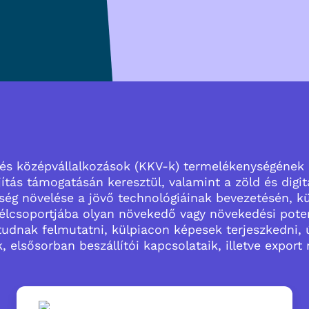
- és középvállalkozások (KKV-k) termelékenységének
ítás támogatásán keresztül, valamint a zöld és digitá
ég növelése a jövő technológiáinak bevezetésén, kü
élcsoportjába olyan növekedő vagy növekedési poten
tudnak felmutatni, külpiacon képesek terjeszkedni, 
k, elsősorban beszállítói kapcsolataik, illetve export 