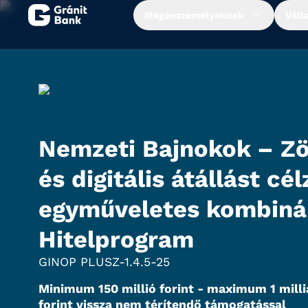
Magánszemélyeknek
Váll
Magánszemélyeknek
Vállalkozásoknak
Nemzeti Bajnokok – Zö
Fiataloknak
és digitális átállást cél
Befektetőknek
egyműveletes kombiná
Kapcsolat
Hitelprogram
GINOP PLUSZ-1.4.5-25
Netbank
Minimum 150 millió forint - maximum 1 milli
forint vissza nem térítendő támogatással