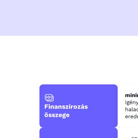
mini
igén
Finanszírozás
hala
összege
ered