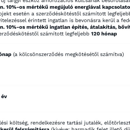
 új tárgyi eszköz amortizációs kulcsának besorolá
n. 10%-os mértékű megújuló energiával kapcsolato
ojekt esetén a szerződéskötéstől számított legfelje
vitelezéssel érintett ingatlan is bevonásra kerül a fe
n. 10%-os mértékű ingatlan építés, átalakítás, bőví
erződéskötéstől számított legfeljebb
120 hónap
ónap
(a kölcsönszerződés megkötésétől számítva)
 év
ési költség, rendelkezésre tartási jutalék, előtörles
kerül felszámításra
(kivéve: harmadik felet illető díj