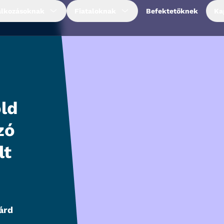
alkozásoknak
Fiataloknak
Befektetőknek
Ka
ld
zó
lt
árd