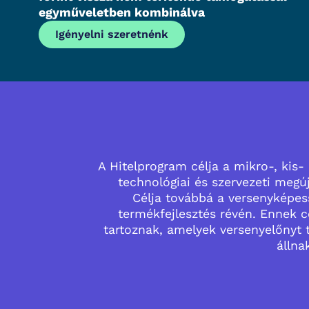
egyműveletben kombinálva
Igényelni szeretnénk
A Hitelprogram célja a mikro-, kis
technológiai és szervezeti megúj
Célja továbbá a versenyképess
termékfejlesztés révén. Ennek c
tartoznak, amelyek versenyelőnyt 
állna