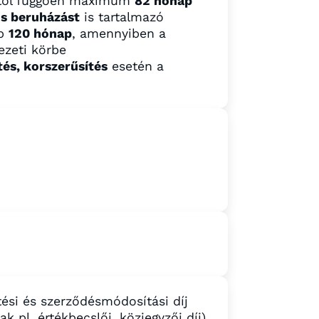
sától függően maximum
82 hónap
s beruházást
is tartalmazó
bb
120 hónap
, amennyiben a
dezeti körbe
tés, korszerűsítés
esetén a
ztési és szerződésmódosítási díj
ak pl. értékbecslői, közjegyzői díj)