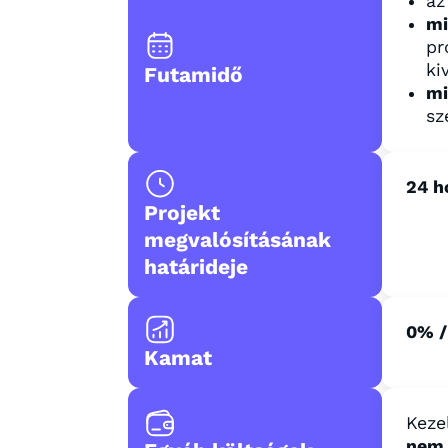
az
mi
pr
ki
Futamidő
mi
sz
24 h
Projekt
megvalósításának
határideje
0% /
Kamat
Kezel
nem 