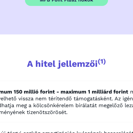
(1)
A hitel jellemzői
mum 150 millió forint - maximum 1 milliárd forint
m
yelhető vissza nem térítendő támogatásként. Az ig
dhatja meg a kölcsönkérelem bírálatát megelőző lez
ményének tizenötszörösét.