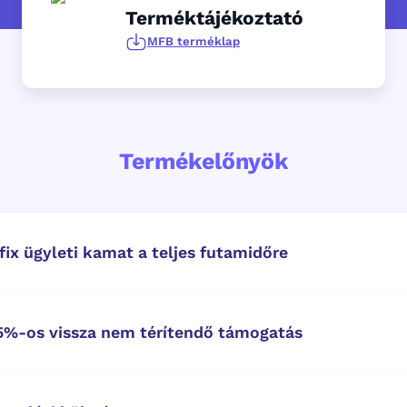
Terméktájékoztató
MFB terméklap
Termékelőnyök
ix ügyleti kamat a teljes futamidőre
5%-os vissza nem térítendő támogatás