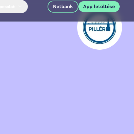
Netbank
App letöltése
pcsolat
App letöltése