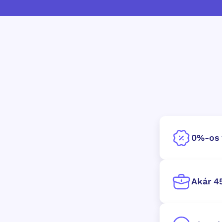
0%-os f
Akár 4