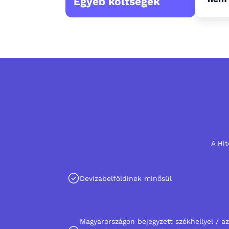
Egyéb költségek
A Hit
Devizabelföldinek minősül
Magyarországon bejegyzett székhellyel / a