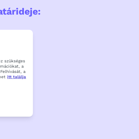
tárideje:
ez szükséges
rmációkat, a
Felhívását, a
met
itt találja