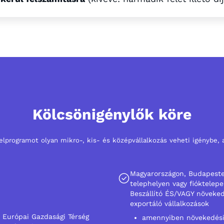
Kölcsönigénylők köre
elprogramot olyan mikro-, kis- és középvállalkozás veheti igénybe,
Magyarországon, Budapesten
telephelyen vagy fióktelepe
Beszállító ÉS/VAGY növeked
exportáló vállalkozások
z Európai Gazdasági Térség
amennyiben növekedési p