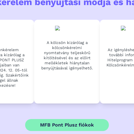
érelem benyújtási módja és ha
A kölcsön kizárólag a
kölcsönkérelmi
önkérelem
Az igénylésh
nyomtatvány teljeskörű
a kizárólag a
további info
kitöltésével és az előírt
PONT PLUSZ
Hitelprogram 
mellékletek hiánytalan
jaiban van
Kölcsönkérel
benyújtásával igényelhető.
24. 12. 05-tól
ig. Szakértőink
gel állnak
kezésre!
MFB Pont Plusz fiókok