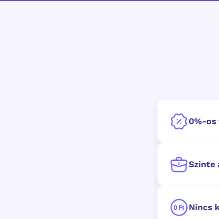
0%-os f
Szinte 
Nincs k