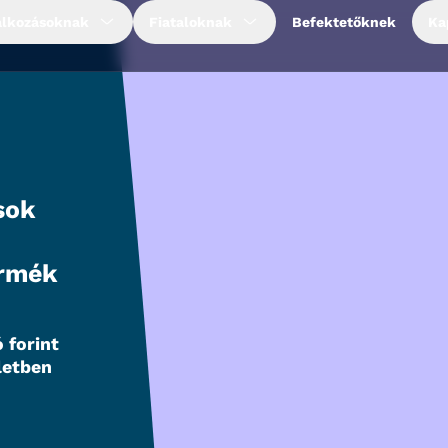
alkozásoknak
Fiataloknak
Befektetőknek
Ka
sok
ermék
 forint
letben