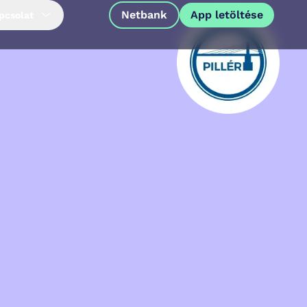
Netbank
App letöltése
pcsolat
App letöltése