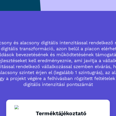
sony és alacsony digitális intenzitással rendelkező
igitális transzformáció, azon belül a piacon elérhet
dások bevezetésének és működtetésének támogatá
esztéseket kell eredményeznie, ami javítja a vállalk
zitással rendelkező vállalkozással szemben elvárás, h
 alacsony szintet érjen el (legalább 1 szintugrás), az
y a projekt végére a felhívásban rögzített feltételek 
digitális intenzitási pontszámát
Terméktájékoztató