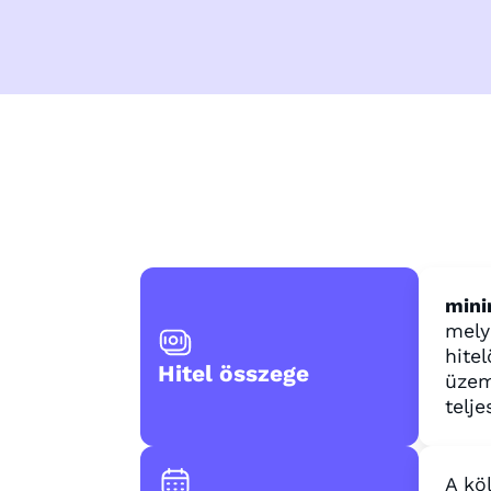
mini
mely
hite
Hitel összege
üzem
telje
A kö