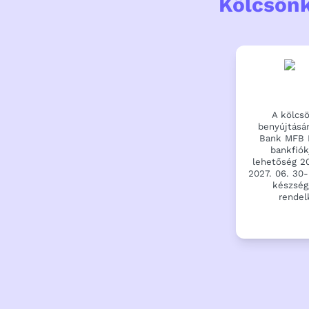
Kölcsönk
A kölcs
benyújtásár
Bank MFB 
bankfiók
lehetőség 20
2027. 06. 30-
készség
rendel