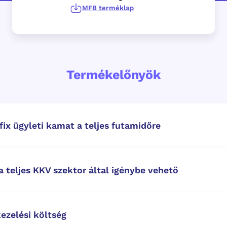
MFB terméklap
Termékelőnyök
ix ügyleti kamat a teljes futamidőre
a teljes KKV szektor által igénybe vehető
ezelési költség