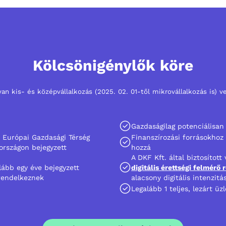
Kölcsönigénylők köre
yan kis- és középvállalkozás (2025. 02. 01-től mikrovállalkozás is) v
Gazdaságilag potenciálisan
z Európai Gazdasági Térség
Finanszírozási forrásokho
országon bejegyzett
hozzá
A DKF Kft. által biztosított
lább egy éve bejegyzett
digitális érettségi felmérő 
 rendelkeznek
alacsony digitális intenzit
Legalább 1 teljes, lezárt üz