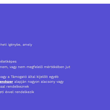
eheti igénybe, amely
 életképes
z nem, vagy nem megfelelő mértékében jut
 vagy a Támogató által kijelölt egyéb
rendszer
alapján nagyon alacsony vagy
ással rendelkeznek
leti évvel rendelkezik