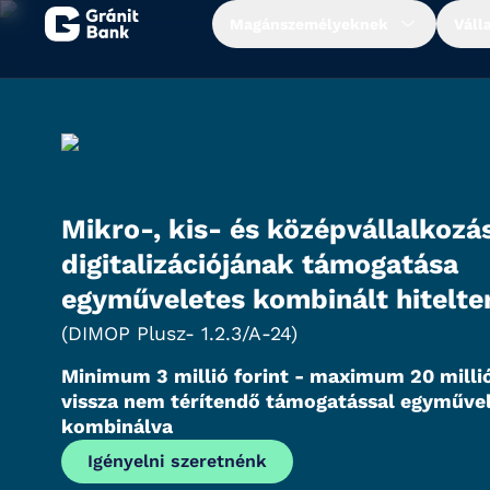
Magánszemélyeknek
Váll
Magánszemélyeknek
Vállalkozásoknak
Mikro-, kis- és középvállalkozá
Fiataloknak
digitalizációjának támogatása
Befektetőknek
egyműveletes kombinált hitelt
(DIMOP Plusz- 1.2.3/A-24)
Kapcsolat
Minimum 3 millió forint - maximum 20 millió
vissza nem térítendő támogatással egyműve
kombinálva
Netbank
Igényelni szeretnénk