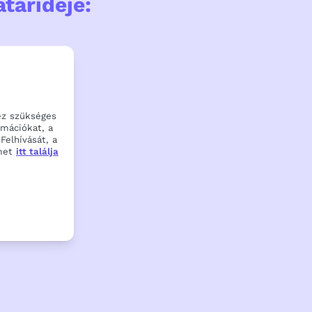
tárideje:
ez szükséges
rmációkat, a
Felhívását, a
met
itt találja