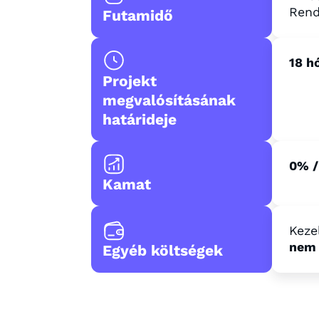
Rend
Futamidő
18 h
Projekt
megvalósításának
határideje
0% /
Kamat
Kezel
nem 
Egyéb költségek