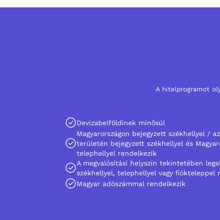
A hitelprogramot ol
Devizabelföldinek minősül
Magyarországon bejegyzett székhellyel / a
területén bejegyzett székhellyel és Magyar
telephellyel rendelkezik
A megvalósítási helyszín tekintetében lega
székhellyel, telephellyel vagy fiókteleppel
Magyar adószámmal rendelkezik