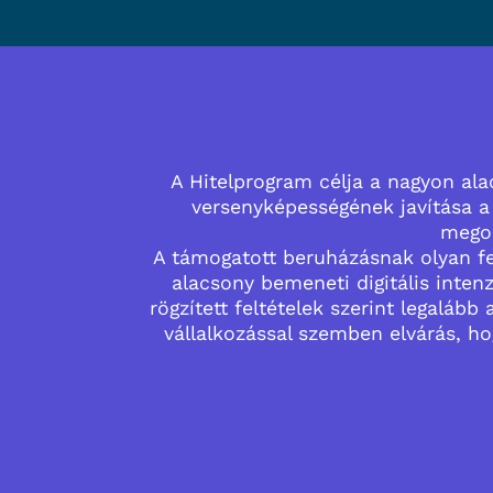
A Hitelprogram célja a nagyon alac
versenyképességének javítása a d
megol
A támogatott beruházásnak olyan fejl
alacsony bemeneti digitális inten
rögzített feltételek szerint legalább
vállalkozással szemben elvárás, hog