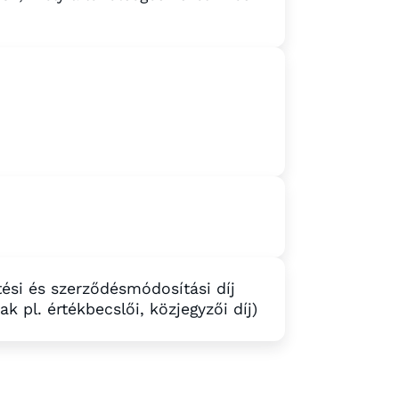
ztési és szerződésmódosítási díj
ak pl. értékbecslői, közjegyzői díj)