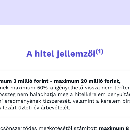
(1)
A hitel jellemzői
mum 3 millió forint - maximum 20 millió forint,
nek maximum 50%-a igényelhető vissza nem téríten
lösszeg nem haladhatja meg a hitelkérelem benyújtá
i eredményének tízszeresét, valamint a kérelem bír
s lezárt üzleti év árbevételét.
lcsönszerződés megkötésétől számított
maximum 8 