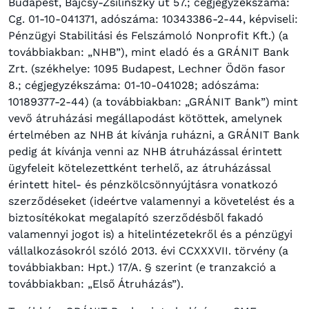
Budapest, Bajcsy-Zsilinszky út 57.; cégjegyzékszáma:
Cg. 01-10-041371, adószáma: 10343386-2-44, képviseli:
Pénzügyi Stabilitási és Felszámoló Nonprofit Kft.) (a
továbbiakban: „NHB”), mint eladó és a GRÁNIT Bank
Zrt. (székhelye: 1095 Budapest, Lechner Ödön fasor
8.; cégjegyzékszáma: 01-10-041028; adószáma:
10189377-2-44) (a továbbiakban: „GRÁNIT Bank”) mint
vevő átruházási megállapodást kötöttek, amelynek
értelmében az NHB át kívánja ruházni, a GRÁNIT Bank
pedig át kívánja venni az NHB átruházással érintett
ügyfeleit kötelezettként terhelő, az átruházással
érintett hitel- és pénzkölcsönnyújtásra vonatkozó
szerződéseket (ideértve valamennyi a követelést és a
biztosítékokat megalapító szerződésből fakadó
valamennyi jogot is) a hitelintézetekről és a pénzügyi
vállalkozásokról szóló 2013. évi CCXXXVII. törvény (a
továbbiakban: Hpt.) 17/A. § szerint (e tranzakció a
továbbiakban: „Első Átruházás”).