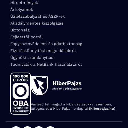
Hirdetmények
Árfolyamok
Üzletszabályzat és ÁSZF-ek
Akadálymentes kiszolgálás
Biztonság
Fejlesztői portál
Fogyasztóvédelem és adatbiztonság
Fizetéskönnyítési megoldásokról
Ügynöki számlanyitás
Tudnivalók a NetBank használatáról
Vértezd fel magad a kibercsalásokkal szemben,
látogass el a KiberPajzs honlapra!
(kiberpajzs.hu)