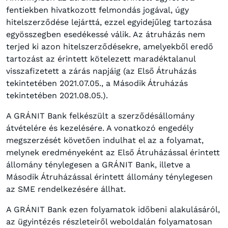
fentiekben hivatkozott felmondás jogával, úgy
hitelszerződése lejárttá, ezzel egyidejűleg tartozása
egyösszegben esedékessé válik. Az átruházás nem
terjed ki azon hitelszerződésekre, amelyekből eredő
tartozást az érintett kötelezett maradéktalanul
visszafizetett a zárás napjáig (az Első Átruházás
tekintetében 2021.07.05., a Második Átruházás
tekintetében 2021.08.05.).
A GRÁNIT Bank felkészült a szerződésállomány
átvételére és kezelésére. A vonatkozó engedély
megszerzését követően indulhat el az a folyamat,
melynek eredményeként az Első Átruházással érintett
állomány ténylegesen a GRÁNIT Bank, illetve a
Második Átruházással érintett állomány ténylegesen
az SME rendelkezésére állhat.
A GRÁNIT Bank ezen folyamatok időbeni alakulásáról,
az ügyintézés részleteiről weboldalán folyamatosan