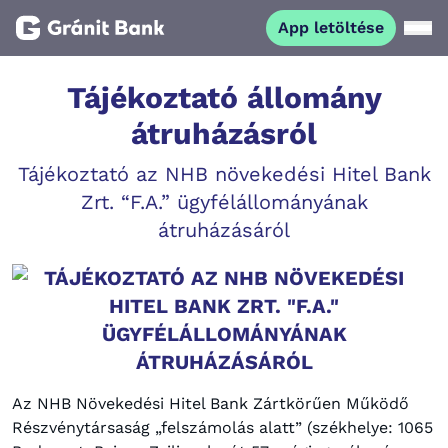
App letöltése
Magánszemélyeknek
Tájékoztató állomány
átruházásról
Vállalkozásoknak
Tájékoztató az NHB növekedési Hitel Bank
Zrt. “F.A.” ügyfélállományának
Fiataloknak
átruházásáról
Befektetőknek
TÁJÉKOZTATÓ AZ NHB NÖVEKEDÉSI
HITEL BANK ZRT. "F.A."
Kapcsolat
ÜGYFÉLÁLLOMÁNYÁNAK
ÁTRUHÁZÁSÁRÓL
App letöltése
Netbank
Az NHB Növekedési Hitel Bank Zártkörűen Működő
Részvénytársaság „felszámolás alatt” (székhelye: 1065