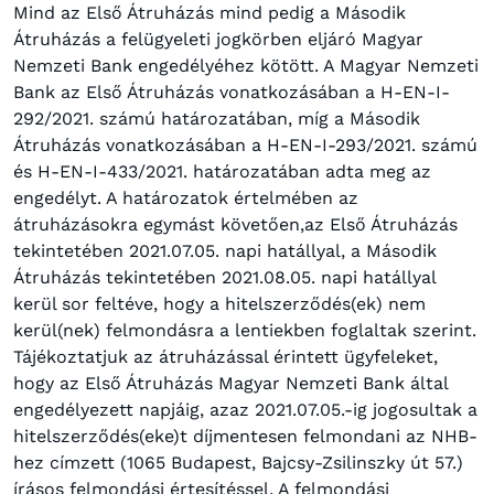
Mind az Első Átruházás mind pedig a Második
Átruházás a felügyeleti jogkörben eljáró Magyar
Nemzeti Bank engedélyéhez kötött. A Magyar Nemzeti
Bank az Első Átruházás vonatkozásában a H-EN-I-
292/2021. számú határozatában, míg a Második
Átruházás vonatkozásában a H-EN-I-293/2021. számú
és H-EN-I-433/2021. határozatában adta meg az
engedélyt. A határozatok értelmében az
átruházásokra egymást követően,az Első Átruházás
tekintetében 2021.07.05. napi hatállyal, a Második
Átruházás tekintetében 2021.08.05. napi hatállyal
kerül sor feltéve, hogy a hitelszerződés(ek) nem
kerül(nek) felmondásra a lentiekben foglaltak szerint.
Tájékoztatjuk az átruházással érintett ügyfeleket,
hogy az Első Átruházás Magyar Nemzeti Bank által
engedélyezett napjáig, azaz 2021.07.05.-ig jogosultak a
hitelszerződés(eke)t díjmentesen felmondani az NHB-
hez címzett (1065 Budapest, Bajcsy-Zsilinszky út 57.)
írásos felmondási értesítéssel. A felmondási