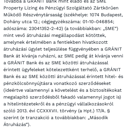
Továbbá a GRÁNIT Bank mint eladó és az SME
Property Lízing és Pénzügyi Szolgáltató Zártkörűen
Működő Részvénytársaság (székhelye: 1074 Budapest,
Dohány utca 12.; cégjegyzékszáma: 01-10-046854;
adószáma: 23041352-2-42) (a továbbiakban: „SME”)
mint vevő átruházási megállapodást kötöttek,
amelynek értelmében a fentiekben hivatkozott
átruházási ügylet teljesülése függvényében a GRÁNIT
Bank át kívánja ruházni, az SME pedig át kívánja venni
a GRÁNIT Bank és az SME közötti átruházással
érintett ügyfeleket kötelezettként terhelő, a GRÁNIT
Bank és az SME közötti átruházással érintett hitel- és
pénzkölcsönnyújtásra vonatkozó szerződéseket
(ideértve valamennyi a követelést és a biztosítékokat
megalapító szerződésből fakadó valamennyi jogot is)
a hitelintézetekről és a pénzügyi vállalkozásokról
szóló 2013. évi CCXXXVII. törvény (a Hpt.) 17/A. §
szerint (e tranzakció a továbbiakban: „Második
Átruházás”).