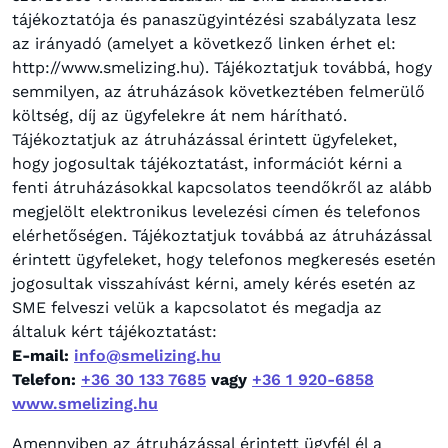
tájékoztatója és panaszügyintézési szabályzata lesz
az irányadó (amelyet a következő linken érhet el:
http://www.smelizing.hu). Tájékoztatjuk továbbá, hogy
semmilyen, az átruházások következtében felmerülő
költség, díj az ügyfelekre át nem hárítható.
Tájékoztatjuk az átruházással érintett ügyfeleket,
hogy jogosultak tájékoztatást, információt kérni a
fenti átruházásokkal kapcsolatos teendőkről az alább
megjelölt elektronikus levelezési címen és telefonos
elérhetőségen. Tájékoztatjuk továbbá az átruházással
érintett ügyfeleket, hogy telefonos megkeresés esetén
jogosultak visszahívást kérni, amely kérés esetén az
SME felveszi velük a kapcsolatot és megadja az
általuk kért tájékoztatást:
E-mail:
info@smelizing.hu
Telefon:
+36 30 133 7685
vagy
+36 1 920-6858
www.smelizing.hu
Amennyiben az átruházással érintett ügyfél él a