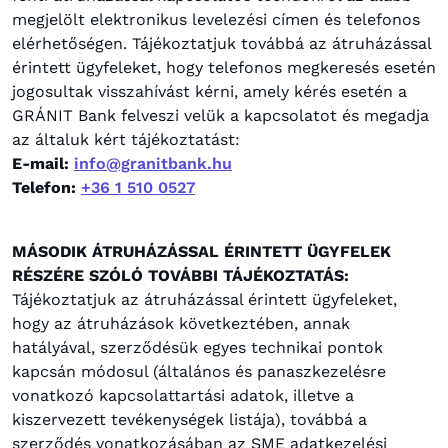
megjelölt elektronikus levelezési címen és telefonos
elérhetőségen. Tájékoztatjuk továbbá az átruházással
érintett ügyfeleket, hogy telefonos megkeresés esetén
jogosultak visszahívást kérni, amely kérés esetén a
GRÁNIT Bank felveszi velük a kapcsolatot és megadja
az általuk kért tájékoztatást:
E-mail:
info@granitbank.hu
Telefon:
+36 1 510 0527
MÁSODIK ÁTRUHÁZÁSSAL ÉRINTETT ÜGYFELEK
RÉSZÉRE SZÓLÓ TOVÁBBI TÁJÉKOZTATÁS:
Tájékoztatjuk az átruházással érintett ügyfeleket,
hogy az átruházások következtében, annak
hatályával, szerződésük egyes technikai pontok
kapcsán módosul (általános és panaszkezelésre
vonatkozó kapcsolattartási adatok, illetve a
kiszervezett tevékenységek listája), továbbá a
szerződés vonatkozásában az SME adatkezelési