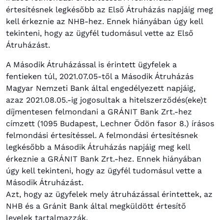
értesítésnek legkésőbb az Első Átruházás napjáig meg
kell érkeznie az NHB-hez. Ennek hiányában úgy kell
tekinteni, hogy az ügyfél tudomásul vette az Első
Átruházást.
A Második Átruházással is érintett ügyfelek a
fentieken túl, 2021.07.05-től a Második Átruházás
Magyar Nemzeti Bank által engedélyezett napjáig,
azaz 2021.08.05.-ig jogosultak a hitelszerződés(eke)t
díjmentesen felmondani a GRÁNIT Bank Zrt.-hez
címzett (1095 Budapest, Lechner Ödön fasor 8.) írásos
felmondási értesítéssel. A felmondási értesítésnek
legkésőbb a Második Átruházás napjáig meg kell
érkeznie a GRÁNIT Bank Zrt.-hez. Ennek hiányában
úgy kell tekinteni, hogy az ügyfél tudomásul vette a
Második Átruházást.
Azt, hogy az ügyfelek mely átruházással érintettek, az
NHB és a Gránit Bank által megküldött értesítő
levelek tartalmazzák.