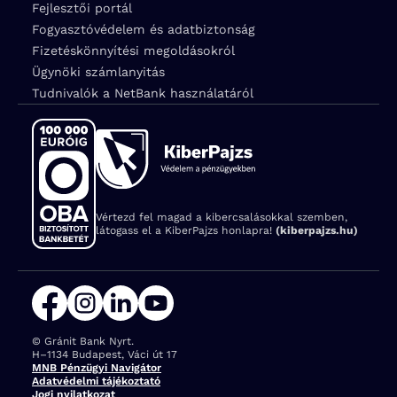
Fejlesztői portál
Fogyasztóvédelem és adatbiztonság
Fizetéskönnyítési megoldásokról
Ügynöki számlanyitás
Tudnivalók a NetBank használatáról
Vértezd fel magad a kibercsalásokkal szemben,
látogass el a KiberPajzs honlapra!
(kiberpajzs.hu)
© Gránit Bank Nyrt.
Cím:
H–1134 Budapest, Váci út 17
MNB Pénzügyi Navigátor
Adatvédelmi tájékoztató
Jogi nyilatkozat